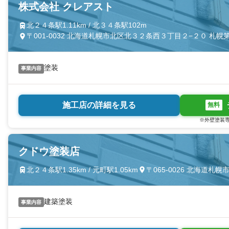
株式会社 クレアスト
北２４条駅1.11km / 北３４条駅102m
〒001-0032 北海道札幌市北区北３２条西３丁目２−２０ 札幌第
塗装
事業内容
施工店の詳細を見る
無料
※外壁塗装専
クドウ塗装店
北２４条駅1.35km / 元町駅1.05km
〒065-0026 北海道
建築塗装
事業内容