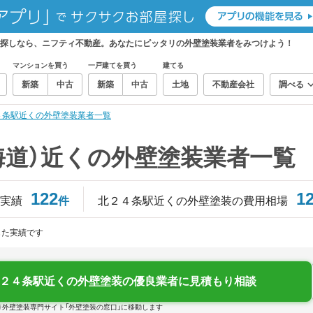
お探しなら、ニフティ不動産。あなたにピッタリの外壁塗装業者をみつけよう！
マンションを買う
一戸建てを買う
建てる
新築
中古
新築
中古
土地
不動産会社
調べる
４条駅近くの外壁塗装業者一覧
海道）近くの外壁塗装業者一覧
122
1
実績
件
北２４条駅近くの外壁塗装の費用相場
じた実績です
２４条駅近くの外壁塗装の優良業者に見積もり相談
※外壁塗装専門サイト「外壁塗装の窓口」に移動します