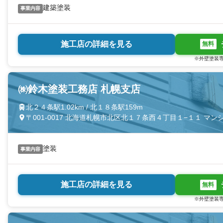
建築塗装
事業内容
施工店の詳細を見る
無料
※外壁塗装専
㈱鈴木塗装工務店 札幌支店
北２４条駅1.02km / 北１８条駅159m
〒001-0017 北海道札幌市北区北１７条西４丁目１−１１ マ
塗装
事業内容
施工店の詳細を見る
無料
※外壁塗装専