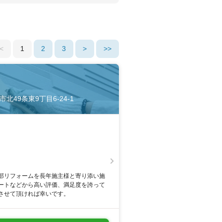
<
1
2
3
>
>>
市北49条東9丁目6-24-1
部リフォームを長年施主様と寄り添い施
ートなどから高い評価、満足度を誇って
させて頂ければ幸いです。