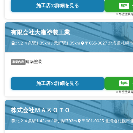
施工店の詳細を見る
無料
※外壁塗装専
有限会社大瀬塗装工業
北２４条駅1.39km / 元町駅1.09km
〒065-0027 北海道
建築塗装
事業内容
施工店の詳細を見る
無料
※外壁塗装専
株式会社ＭＡＫＯＴＯ
北２４条駅1.42km / 新川駅793m
〒001-0025 北海道札