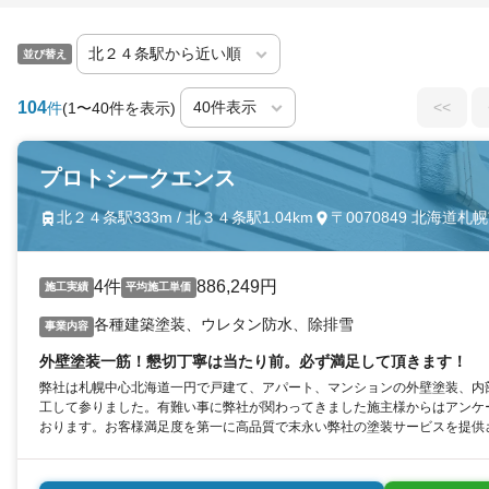
並び替え
104
<<
件
(1〜40件を表示)
プロトシークエンス
北２４条駅333m / 北３４条駅1.04km
〒0070849 北海道札幌
4件
886,249円
施工実績
平均施工単価
各種建築塗装、ウレタン防水、除排雪
事業内容
外壁塗装一筋！懇切丁寧は当たり前。必ず満足して頂きます！
弊社は札幌中心北海道一円で戸建て、アパート、マンションの外壁塗装、内
工して参りました。有難い事に弊社が関わってきました施主様からはアンケ
おります。お客様満足度を第一に高品質で末永い弊社の塗装サービスを提供