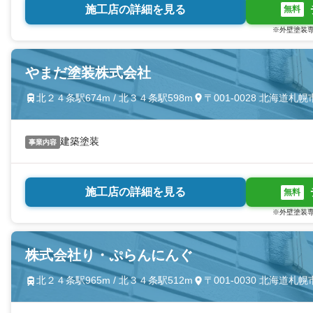
施工店の詳細を見る
無料
※外壁塗装専
やまだ塗装株式会社
北２４条駅674m / 北３４条駅598m
〒001-0028 北海道
建築塗装
事業内容
施工店の詳細を見る
無料
※外壁塗装専
株式会社り・ぷらんにんぐ
北２４条駅965m / 北３４条駅512m
〒001-0030 北海道