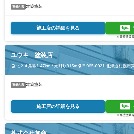
建築塗装
事業内容
施工店の詳細を見る
無料
※外壁塗装専
ユウキ 塗装店
北２４条駅1.47km / 元町駅915m
〒065-0021 北海道札
建築塗装
事業内容
施工店の詳細を見る
無料
※外壁塗装専
株式会社加商