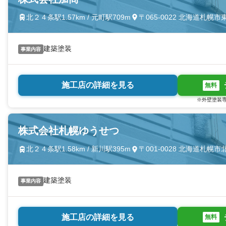
北２４条駅1.57km / 元町駅709m
〒065-0022 北海道札
建築塗装
事業内容
施工店の詳細を見る
無料
※外壁塗装専
株式会社札幌ゆうせつ
北２４条駅1.58km / 新川駅395m
〒001-0028 北海道札
建築塗装
事業内容
施工店の詳細を見る
無料