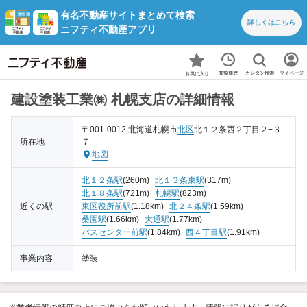
有名不動産サイトまとめて検索
詳しくは
こちら
ニフティ不動産アプリ
カンタン検索
閲覧履歴
マイページ
お気に入り
建設塗装工業㈱ 札幌支店の詳細情報
〒001-0012 北海道札幌市
北区
北１２条西２丁目２−３
所在地
７
地図
北１２条駅
(260m)
北１３条東駅
(317m)
北１８条駅
(721m)
札幌駅
(823m)
近くの駅
東区役所前駅
(1.18km)
北２４条駅
(1.59km)
桑園駅
(1.66km)
大通駅
(1.77km)
バスセンター前駅
(1.84km)
西４丁目駅
(1.91km)
事業内容
塗装