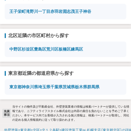
王子
栄町
滝野川一丁目
赤羽岩淵
志茂
王子神谷
北区近隣の市区町村から探す
中野区
杉並区
豊島区
荒川区
板橋区
練馬区
東京都近隣の都道府県から探す
東京都
神奈川県
埼玉県
千葉県
茨城県
栃木県
群馬県
当サイトの物件及び不動産会社、外壁塗装業者の情報は検索パートナーが提供している情
報であり、ニフティライフスタイル株式会社は内容の責任を負わないことを予めご了承く
免責
事項
ださい。本サービス内でお客様が入力される個人情報は、検索パートナーが取得し、同社
の定める個人情報規約に従って取り扱われます。
外壁塗装
東京都
北区
北１２条駅
建設塗装工業㈱ 札幌支店（東京都北区）の詳