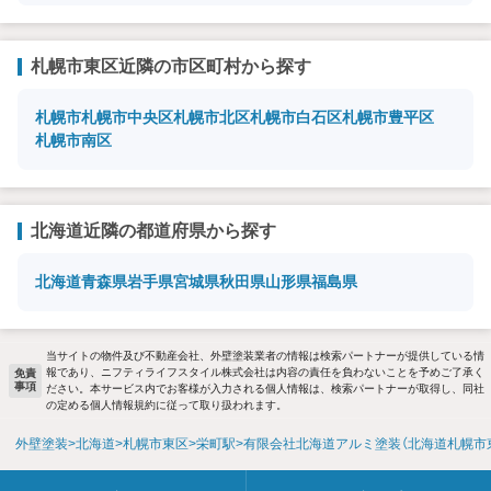
札幌市東区近隣の市区町村から探す
札幌市
札幌市中央区
札幌市北区
札幌市白石区
札幌市豊平区
札幌市南区
北海道近隣の都道府県から探す
北海道
青森県
岩手県
宮城県
秋田県
山形県
福島県
当サイトの物件及び不動産会社、外壁塗装業者の情報は検索パートナーが提供している情
報であり、ニフティライフスタイル株式会社は内容の責任を負わないことを予めご了承く
免責
事項
ださい。本サービス内でお客様が入力される個人情報は、検索パートナーが取得し、同社
の定める個人情報規約に従って取り扱われます。
外壁塗装
北海道
札幌市東区
栄町駅
有限会社北海道アルミ塗装（北海道札幌市