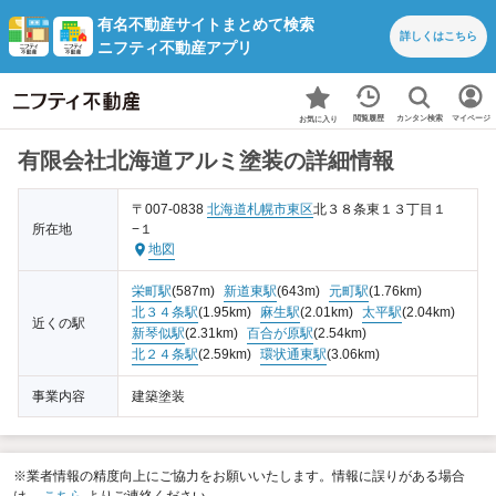
有名不動産サイトまとめて検索
詳しくは
こちら
ニフティ不動産アプリ
カンタン検索
閲覧履歴
マイページ
お気に入り
有限会社北海道アルミ塗装の詳細情報
〒007-0838
北海道
札幌市東区
北３８条東１３丁目１
所在地
−１
地図
栄町駅
(587m)
新道東駅
(643m)
元町駅
(1.76km)
北３４条駅
(1.95km)
麻生駅
(2.01km)
太平駅
(2.04km)
近くの駅
新琴似駅
(2.31km)
百合が原駅
(2.54km)
北２４条駅
(2.59km)
環状通東駅
(3.06km)
事業内容
建築塗装
※業者情報の精度向上にご協力をお願いいたします。情報に誤りがある場合