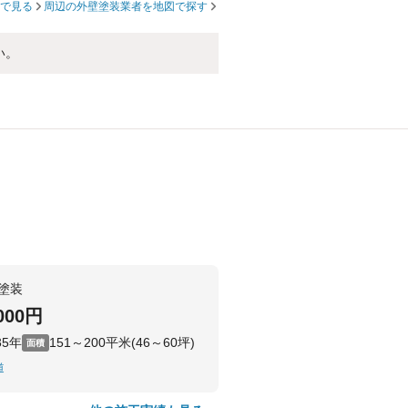
で見る
周辺の外壁塗装業者を地図で探す
い。
塗装
,000円
35年
151～200平米(46～60坪)
面積
道