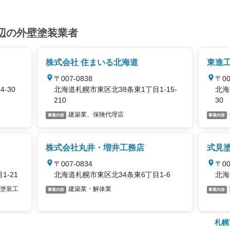
辺の外壁塗装業者
株式会社 住まいる北海道
東進
〒007-0838
〒00
-30
北海道札幌市東区北38条東1丁目1-15-
北海
210
30
建築業、保険代理店
事業内容
事業内容
株式会社丸井・増井工務店
式見
〒007-0834
〒00
1-21
北海道札幌市東区北34条東6丁目1-6
北海
塗装工
建築業・解体業
事業内容
事業内容
札幌