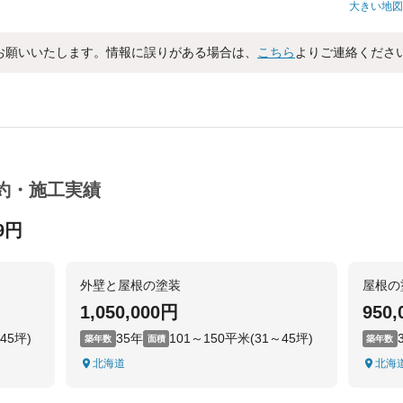
大きい地図
お願いいたします。情報に誤りがある場合は、
こちら
よりご連絡くださ
約・施工実績
49円
外壁と屋根の塗装
屋根の
1,050,000円
950
45坪)
35年
101～150平米(31～45坪)
築年数
面積
築年数
北海道
北海