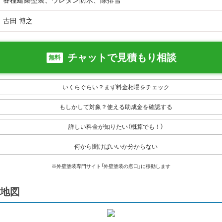
各種建築塗装、ウレタン防水、除排雪
古田 博之
チャットで見積もり相談
無料
いくらぐらい？まず料金相場をチェック
もしかして対象？使える助成金を確認する
詳しい料金が知りたい（概算でも！）
何から聞けばいいか分からない
※外壁塗装専門サイト「外壁塗装の窓口」に移動します
地図