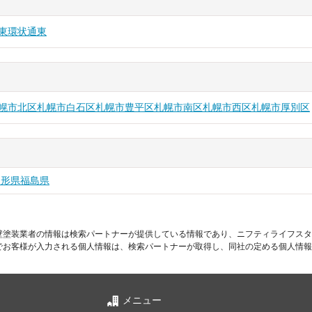
東
環状通東
幌市北区
札幌市白石区
札幌市豊平区
札幌市南区
札幌市西区
札幌市厚別区
山形県
福島県
壁塗装業者の情報は検索パートナーが提供している情報であり、ニフティライフスタ
でお客様が入力される個人情報は、検索パートナーが取得し、同社の定める個人情報
メニュー