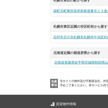
札幌市東区の駅から探す
栄町
元町
東区役所前
新道東
北１３条
札幌市東区近隣の市区町村から探す
石狩市
北斗市
札幌市
札幌市中央区
札
北海道近隣の都道府県から探す
北海道
青森県
岩手県
宮城県
秋田県
当サイトの物件及び不動産会社、外
免責
事項
予めご了承ください。
本サービス内
賃貸物件情報