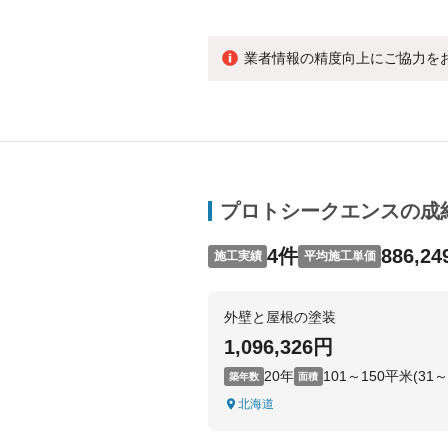
業者情報の精度向上にご協力を
プロトシークエンスの成
4件
886,2
施工実績
平均施工単価
外壁と屋根の塗装
1,096,326円
20年
101～150平米(31～
築年数
面積
北海道