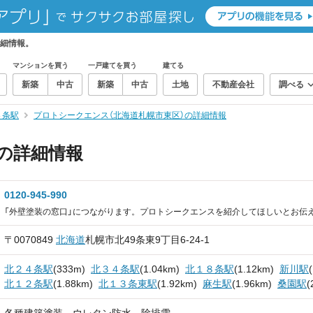
詳細情報。
マンションを買う
一戸建てを買う
建てる
新築
中古
新築
中古
土地
不動産会社
調べる
４条駅
プロトシークエンス（北海道札幌市東区）の詳細情報
の詳細情報
0120-945-990
「外壁塗装の窓口」につながります。プロトシークエンスを紹介してほしいとお伝
〒0070849
北海道
札幌市北49条東9丁目6-24-1
北２４条駅
(333m)
北３４条駅
(1.04km)
北１８条駅
(1.12km)
新川駅
北１２条駅
(1.88km)
北１３条東駅
(1.92km)
麻生駅
(1.96km)
桑園駅
(