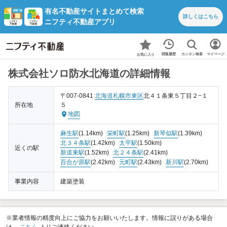
有名不動産サイトまとめて検索
詳しくは
こちら
ニフティ不動産アプリ
カンタン検索
閲覧履歴
マイページ
お気に入り
株式会社ソロ防水北海道の詳細情報
〒007-0841
北海道
札幌市東区
北４１条東５丁目２−１
所在地
５
地図
麻生駅
(1.14km)
栄町駅
(1.25km)
新琴似駅
(1.39km)
北３４条駅
(1.42km)
太平駅
(1.50km)
近くの駅
新道東駅
(1.52km)
北２４条駅
(2.41km)
百合が原駅
(2.42km)
元町駅
(2.43km)
新川駅
(2.70km)
事業内容
建築塗装
※業者情報の精度向上にご協力をお願いいたします。情報に誤りがある場合