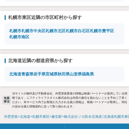
札幌市東区近隣の市区町村から探す
札幌市
札幌市中央区
札幌市北区
札幌市白石区
札幌市豊平区
札幌市南区
北海道近隣の都道府県から探す
北海道
青森県
岩手県
宮城県
秋田県
山形県
福島県
当サイトの物件及び不動産会社、外壁塗装業者の情報は検索パートナーが提供している情
報であり、ニフティライフスタイル株式会社は内容の責任を負わないことを予めご了承く
免責
事項
ださい。本サービス内でお客様が入力される個人情報は、検索パートナーが取得し、同社
の定める個人情報規約に従って取り扱われます。
外壁塗装
北海道
札幌市東区
麻生駅
株式会社ソロ防水北海道（北海道札幌市東