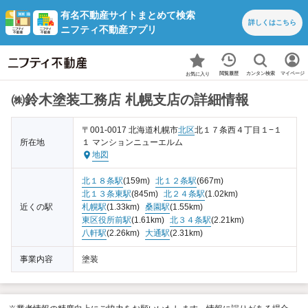
有名不動産サイトまとめて検索
詳しくは
こちら
ニフティ不動産アプリ
カンタン検索
閲覧履歴
マイページ
お気に入り
㈱鈴木塗装工務店 札幌支店の詳細情報
〒001-0017 北海道札幌市
北区
北１７条西４丁目１−１
所在地
１ マンションニューエルム
地図
北１８条駅
(159m)
北１２条駅
(667m)
北１３条東駅
(845m)
北２４条駅
(1.02km)
近くの駅
札幌駅
(1.33km)
桑園駅
(1.55km)
東区役所前駅
(1.61km)
北３４条駅
(2.21km)
八軒駅
(2.26km)
大通駅
(2.31km)
事業内容
塗装