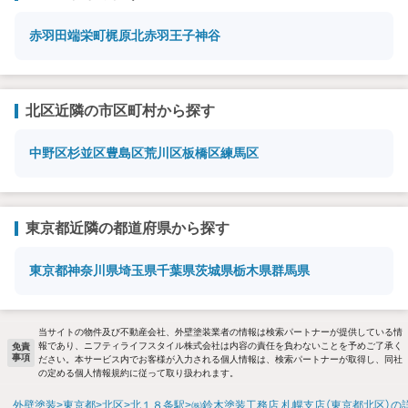
赤羽
田端
栄町
梶原
北赤羽
王子神谷
北区近隣の市区町村から探す
中野区
杉並区
豊島区
荒川区
板橋区
練馬区
東京都近隣の都道府県から探す
東京都
神奈川県
埼玉県
千葉県
茨城県
栃木県
群馬県
当サイトの物件及び不動産会社、外壁塗装業者の情報は検索パートナーが提供している情
報であり、ニフティライフスタイル株式会社は内容の責任を負わないことを予めご了承く
免責
事項
ださい。本サービス内でお客様が入力される個人情報は、検索パートナーが取得し、同社
の定める個人情報規約に従って取り扱われます。
外壁塗装
東京都
北区
北１８条駅
㈱鈴木塗装工務店 札幌支店（東京都北区）の