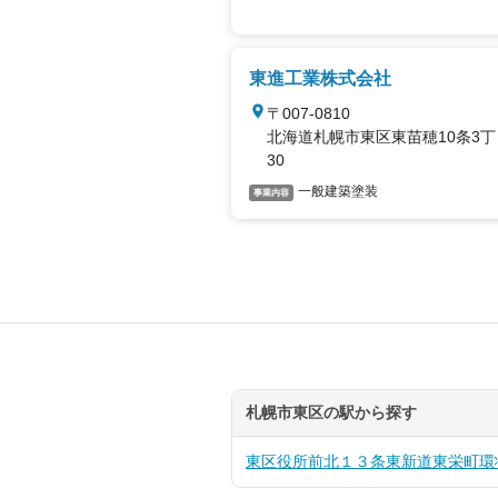
東進工業株式会社
〒007-0810
北海道札幌市東区東苗穂10条3丁目
30
一般建築塗装
事業内容
札幌市東区の駅から探す
東区役所前
北１３条東
新道東
栄町
環