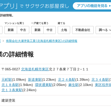
の詳細情報。
マンションを買う
一戸建てを買う
建てる
新築
中古
新築
中古
土地
不動産会社
調べる
駅
有限会社大瀬塗装工業（北海道札幌市東区）の詳細情報
業の詳細情報
〒065-0027
北海道
札幌市東区
北２７条東７丁目２−１１
元町駅
(1.09km)
新道東駅
(1.23km)
北２４条駅
(1.39km)
北３４条駅
(
北１８条駅
(1.94km)
環状通東駅
(2.05km)
麻生駅
(2.10km)
東区役所
北１３条東駅
(2.24km)
建築塗装