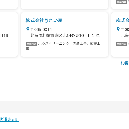
事業内容
株式会社きれい屋
株式
〒065-0014
〒00
18-
北海道札幌市東区北14条東10丁目1-21
北海
ハウスクリーニング、内装工事、塗装工
事業内容
事業内容
事
札幌
状通東
元町