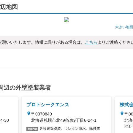
辺地図
大きい地図
お願いいたします。情報に誤りがある場合は、
こちら
よりご連絡くださ
周辺の外壁塗装業者
プロトシークエンス
株式会
〒0070849
〒00
-30
北海道札幌市北49条東9丁目6-24-1
北海
210
各種建築塗装、ウレタン防水、除排雪
事業内容