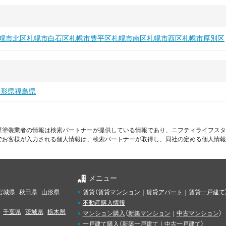
幌市北区
札幌市白石区
札幌市豊平区
札幌市南区
札幌市西区
札幌市厚別区
山形県
福島県
壁塗装業者の情報は検索パートナーが提供している情報であり、ニフティライフスタ
でお客様が入力される個人情報は、検索パートナーが取得し、同社の定める個人情報
メニュー
宮城県
秋田県
山形県
賃貸
（
賃貸マンション
｜
賃貸アパート
｜
賃貸一戸建て
不動産購入情報
千葉県
茨城県
栃木県
マンション購入
（
新築マンション
｜
中古マンション
）
一戸建て購入
（
新築一戸建て
｜
中古一戸建て
）