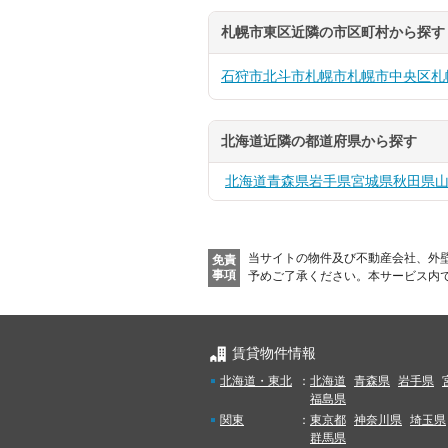
札幌市東区近隣の市区町村から探す
石狩市
北斗市
札幌市
札幌市中央区
札
北海道近隣の都道府県から探す
北海道
青森県
岩手県
宮城県
秋田県
当サイトの物件及び不動産会社、外
免責
事項
予めご了承ください。
本サービス内
賃貸物件情報
北海道・東北
：
北海道
青森県
岩手県
福島県
関東
：
東京都
神奈川県
埼玉県
群馬県