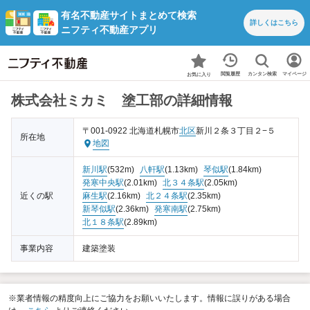
有名不動産サイトまとめて検索
詳しくは
こちら
ニフティ不動産アプリ
カンタン検索
閲覧履歴
マイページ
お気に入り
株式会社ミカミ 塗工部の詳細情報
〒001-0922 北海道札幌市
北区
新川２条３丁目２−５
所在地
地図
新川駅
(532m)
八軒駅
(1.13km)
琴似駅
(1.84km)
発寒中央駅
(2.01km)
北３４条駅
(2.05km)
近くの駅
麻生駅
(2.16km)
北２４条駅
(2.35km)
新琴似駅
(2.36km)
発寒南駅
(2.75km)
北１８条駅
(2.89km)
事業内容
建築塗装
※業者情報の精度向上にご協力をお願いいたします。情報に誤りがある場合