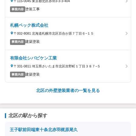
〒115-0045 東京都北区赤羽3-3-3-404
塗装工事
事業内容
札幌ペック株式会社
〒002-8081 北海道札幌市北区百合が原７丁目６−１５
建築塗装
事業内容
有限会社シバビケン工業
〒331-0811 埼玉県さいたま市北区吉野町１丁目３８７−５
建築塗装
事業内容
北区の外壁塗装業者の一覧を見る
北区の駅から探す
王子駅前
田端
東十条
北赤羽
梶原
尾久