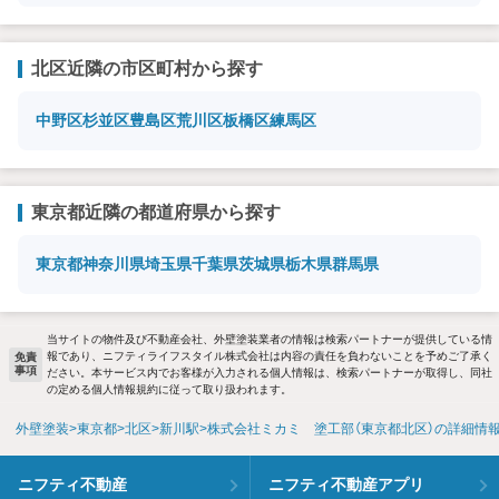
北区近隣の市区町村から探す
中野区
杉並区
豊島区
荒川区
板橋区
練馬区
東京都近隣の都道府県から探す
東京都
神奈川県
埼玉県
千葉県
茨城県
栃木県
群馬県
当サイトの物件及び不動産会社、外壁塗装業者の情報は検索パートナーが提供している情
報であり、ニフティライフスタイル株式会社は内容の責任を負わないことを予めご了承く
免責
事項
ださい。本サービス内でお客様が入力される個人情報は、検索パートナーが取得し、同社
の定める個人情報規約に従って取り扱われます。
外壁塗装
東京都
北区
新川駅
株式会社ミカミ 塗工部（東京都北区）の詳細情
ニフティ不動産
ニフティ不動産アプリ