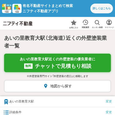
有名不動産サイトまとめて検索
詳しくは
こちら
ニフティ不動産アプリ
カンタン検索
閲覧履歴
マイページ
お気に入り
あいの里教育大駅（北海道）近くの外壁塗装業
者一覧
あいの里教育大駅近くの外壁塗装の優良業者に
チャットで見積もり相談
無料
※外壁塗装専門サイト「外壁塗装の窓口」に移動します
地図から探す
あいの里教育大駅
変更
詳細条件
変更