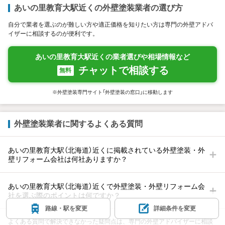
あいの里教育大駅近くの外壁塗装業者の選び方
自分で業者を選ぶのが難しい方や適正価格を知りたい方は専門の外壁アドバ
イザーに相談するのが便利です。
あいの里教育大駅近くの業者選びや相場情報など
チャットで相談する
無料
※外壁塗装専門サイト「外壁塗装の窓口」に移動します
外壁塗装業者に関するよくある質問
あいの里教育大駅（北海道）近くに掲載されている外壁塗装・外
壁リフォーム会社は何社ありますか？
あいの里教育大駅（北海道）近くで外壁塗装・外壁リフォーム会
社を選ぶ際のポイントは何ですか？
路線・駅を変更
詳細条件を変更
よくある質問で解決できなかった疑問点は、専門の外壁アドバイザーに相談