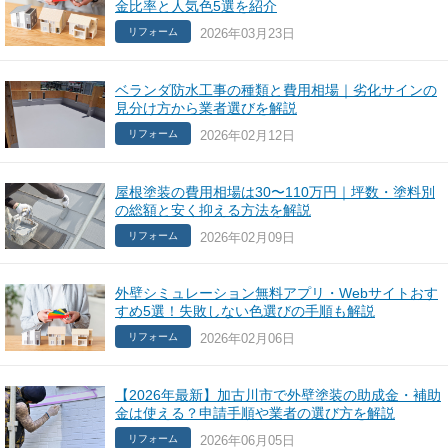
金比率と人気色5選を紹介
2026年03月23日
リフォーム
ベランダ防水工事の種類と費用相場｜劣化サインの
見分け方から業者選びを解説
2026年02月12日
リフォーム
屋根塗装の費用相場は30〜110万円｜坪数・塗料別
の総額と安く抑える方法を解説
2026年02月09日
リフォーム
外壁シミュレーション無料アプリ・Webサイトおす
すめ5選！失敗しない色選びの手順も解説
2026年02月06日
リフォーム
【2026年最新】加古川市で外壁塗装の助成金・補助
金は使える？申請手順や業者の選び方を解説
2026年06月05日
リフォーム