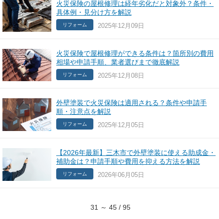
火災保険の屋根修理は経年劣化だと対象外？条件・
具体例・見分け方を解説
2025年12月09日
リフォーム
火災保険で屋根修理ができる条件は？箇所別の費用
相場や申請手順、業者選びまで徹底解説
2025年12月08日
リフォーム
外壁塗装で火災保険は適用される？条件や申請手
順・注意点を解説
2025年12月05日
リフォーム
【2026年最新】三木市で外壁塗装に使える助成金・
補助金は？申請手順や費用を抑える方法を解説
2026年06月05日
リフォーム
31 ～ 45 / 95