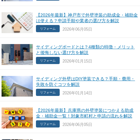
【2026年最新】神戸市で外壁塗装の助成金・補助金
は使える？申請手順や業者の選び方を解説
2026年06月05日
リフォーム
サイディングボードとは？4種類の特徴・メリット
と後悔しない選び方を解説
2026年01月15日
リフォーム
サイディング外壁はDIY塗装できる？手順・費用・
失敗を防ぐコツを解説
2026年01月14日
リフォーム
【2026年最新】兵庫県の外壁塗装につかえる助成
金・補助金一覧！対象市町村と申請の流れを解説
2026年06月05日
リフォーム