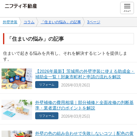
ニフティ不動産
メニュー
外壁塗装
コラム
「住まいの悩み」の記事
3ページ
「住まいの悩み」の記事
住まいで起きる悩みを共有し、それを解決するヒントを提供しま
す。
【2026年最新】茨城県の外壁塗装に使える助成金・
補助金一覧！対象市町村と申請の流れを解説
2026年03月26日
リフォーム
外壁補修の費用相場｜部分補修と全面改修の判断基
準・業者選びのポイントを解説
2026年03月25日
リフォーム
外壁の色の組み合わせで失敗しないコツ｜配色の黄