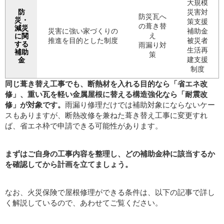
大規模
防
災害対
防災瓦へ
災・
策支援
の葺き替
減災
災害に強い家づくりの
補助金
え
に関
推進を目的とした制度
被災者
する
雨漏り対
生活再
補助
策
建支援
金
制度
同じ葺き替え工事でも、断熱材を入れる目的なら「省エネ改
修」、重い瓦を軽い金属屋根に替える構造強化なら「耐震改
修」が対象です。
雨漏り修理だけでは補助対象にならないケー
スもありますが、断熱改修を兼ねた葺き替え工事に変更すれ
ば、省エネ枠で申請できる可能性があります。
まずはご自身の工事内容を整理し、どの補助金枠に該当するか
を確認してから計画を立てましょう。
なお、火災保険で屋根修理ができる条件は、以下の記事で詳し
く解説しているので、あわせてご覧ください。