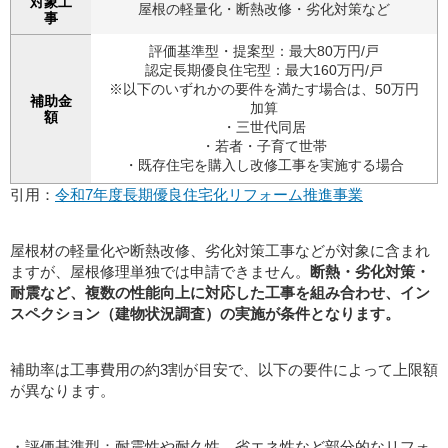
対象工
屋根の軽量化・断熱改修・劣化対策など
事
評価基準型・提案型：最大80万円/戸
認定長期優良住宅型：最大160万円/戸
※以下のいずれかの要件を満たす場合は、50万円
補助金
加算
額
・三世代同居
・若者・子育て世帯
・既存住宅を購入し改修工事を実施する場合
引用：
令和7年度長期優良住宅化リフォーム推進事業
屋根材の軽量化や断熱改修、劣化対策工事などが対象に含まれ
ますが、屋根修理単独では申請できません。
断熱・劣化対策・
耐震など、複数の性能向上に対応した工事を組み合わせ、イン
スペクション（建物状況調査）の実施が条件となります。
補助率は工事費用の約3割が目安で、以下の要件によって上限額
が異なります。
・評価基準型：耐震性や耐久性、省エネ性など部分的なリフォ