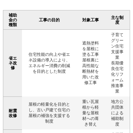
補助
主な制
金の
工事の目的
対象工事
度
種類
子育て
グリー
遮熱塗料
ン住宅
を屋根に
支援事
住宅性能の向上や省エ
塗る工事
業
省エ
ネ設備の導入により、
屋根裏に
ネ改
長期優
エネルギー消費の削減
高性能な
修
良住宅
を目的とした制度
断熱材を
化リフ
用いた改
ォーム
修工事
推進事
業
重い瓦屋
地方公
屋根の軽量化を目的と
根から軽
共団体
し、古い戸建て住宅の
耐震
量な屋根
による
改修
屋根の補強を支援する
材への葺
補助制
制度
き替え
度