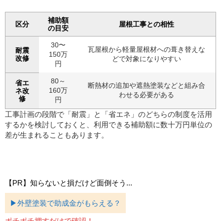
補助額
区分
屋根工事との相性
の目安
30〜
瓦屋根から軽量屋根材への葺き替えな
耐震
150万
改修
どで対象になりやすい
円
80～
省エ
断熱材の追加や遮熱塗装などと組み合
160万
ネ改
わせる必要がある
修
円
工事計画の段階で「耐震」と「省エネ」のどちらの制度を活用
するかを検討しておくと、利用できる補助額に数十万円単位の
差が生まれることもあります。
【PR】知らないと損だけど面倒そう...
▶外壁塗装で助成金がもらえる？
ポチポチ押すだけで確認！