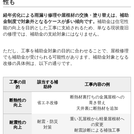
性も
経年劣化による雨漏り修理や屋根材の交換・塗り替えは、補助
金制度で対象外となるケースが多い傾向です。
補助金は住宅性
能の向上を目的とした工事に支給されるため、単なる現状復旧
の修理では、補助金の支給対象にはなりません。
ただし、工事を補助金対象の目的に合わせることで、屋根修理
でも補助金が受けられる可能性があります。補助金対象となる
改修の具体例は、以下の通りです。
工事の目
該当する補
工事内容の例
的
助枠
断熱材裏打ちの金属屋根への
断熱性の
省エネ改修
葺き替え
向上
天井裏に断熱材を追加
重い瓦屋根から軽量屋根材へ
耐震・防災
耐震性の
の変更
向上
対策
耐震診断による補強工事