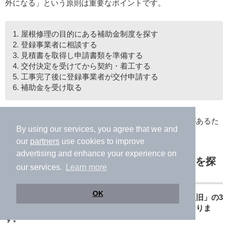
外になる」という原則は重要なポイントです。
1. 屋根修理の目的にある補助金制度を探す
2. 登録事業者に相談する
3. 見積書を取得し申請書類を準備する
4. 交付決定を受けてから契約・着工する
5. 工事完了後に登録事業者が交付申請する
6. 補助金を受け取る
見落としてしまうと補助金を受け取れなくなる可能性があるた
By using our services, you agree that we and
め、手順に沿って進めましょう。
our
partners
use cookies to improve
advertising and enhance your experience on
STEP1. 屋根修理の目的にある補助金制度を探
our services.
Learn more
す
OK
屋根修理の目的を「省エネ改修」「耐震補強」「災害復旧」の3
つに整理すると、利用できる補助金制度を探しやすくなりま
す。