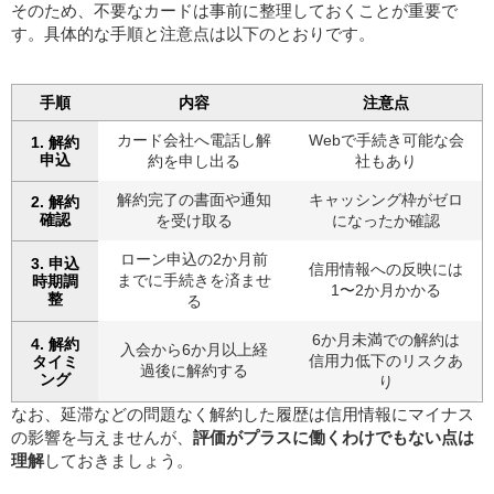
そのため、不要なカードは事前に整理しておくことが重要で
す。具体的な手順と注意点は以下のとおりです。
手順
内容
注意点
カード会社へ電話し解
Webで手続き可能な会
1. 解約
申込
約を申し出る
社もあり
解約完了の書面や通知
キャッシング枠がゼロ
2. 解約
確認
を受け取る
になったか確認
ローン申込の2か月前
3. 申込
信用情報への反映には
までに手続きを済ませ
時期調
1〜2か月かかる
整
る
6か月未満での解約は
4. 解約
入会から6か月以上経
信用力低下のリスクあ
タイミ
過後に解約する
ング
り
なお、延滞などの問題なく解約した履歴は信用情報にマイナス
の影響を与えませんが、
評価がプラスに働くわけでもない点は
理解
しておきましょう。