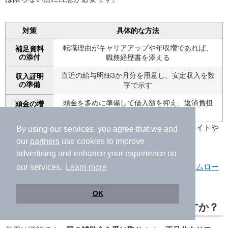
対策
具体的な方法
転職理由がキャリアアップや年収増であれば、
補足資料
の添付
職務経歴書を添える
直近の給与明細3か月分を用意し、安定収入を数
収入証明
の準備
字で示す
頭金を多めに準備して借入額を抑え、返済負担
頭金の増
額
率を下げる
各金融機関の申込条件は商品ごとに異なるため、公式サイトや
By using our services, you agree that we and
窓口で最新の要件を確認してください。
our
partners
use cookies to improve
advertising and enhance your experience on
参照：
きらぼし銀行｜きらぼし銀行Web完結型リフォームロー
our services.
Learn more
ン
OK
リフォーム補助金とローンは併用できますか？