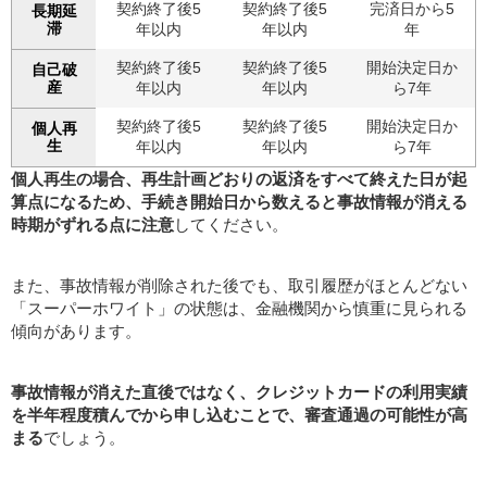
契約終了後5
契約終了後5
完済日から5
長期延
滞
年以内
年以内
年
契約終了後5
契約終了後5
開始決定日か
自己破
産
年以内
年以内
ら7年
契約終了後5
契約終了後5
開始決定日か
個人再
生
年以内
年以内
ら7年
個人再生の場合、再生計画どおりの返済をすべて終えた日が起
算点になるため、手続き開始日から数えると事故情報が消える
時期がずれる点に注意
してください。
また、事故情報が削除された後でも、取引履歴がほとんどない
「スーパーホワイト」の状態は、金融機関から慎重に見られる
傾向があります。
事故情報が消えた直後ではなく、クレジットカードの利用実績
を半年程度積んでから申し込むことで、審査通過の可能性が高
まる
でしょう。