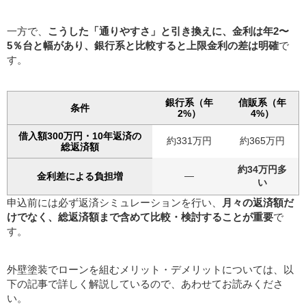
一方で、
こうした「通りやすさ」と引き換えに、金利は年2〜
5％台と幅があり、銀行系と比較すると上限金利の差は明確
で
す。
銀行系（年
信販系（年
条件
2%）
4%）
借入額300万円・10年返済の
約331万円
約365万円
総返済額
約34万円多
—
金利差による負担増
い
申込前には必ず返済シミュレーションを行い、
月々の返済額だ
けでなく、総返済額まで含めて比較・検討することが重要
で
す。
外壁塗装でローンを組むメリット・デメリットについては、以
下の記事で詳しく解説しているので、あわせてお読みくださ
い。