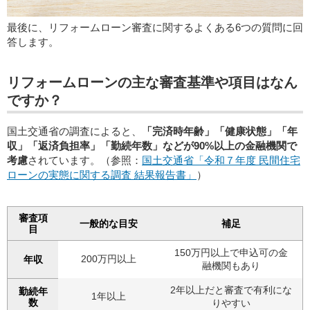
最後に、リフォームローン審査に関するよくある6つの質問に回
答します。
リフォームローンの主な審査基準や項目はなん
ですか？
国土交通省の調査によると、
「完済時年齢」「健康状態」「年
収」「返済負担率」「勤続年数」などが90%以上の金融機関で
考慮
されています。（参照：
国土交通省「令和７年度 民間住宅
ローンの実態に関する調査 結果報告書」
）
審査項
一般的な目安
補足
目
150万円以上で申込可の金
200万円以上
年収
融機関もあり
2年以上だと審査で有利にな
勤続年
1年以上
数
りやすい