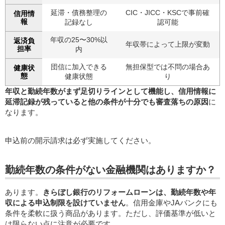
延滞・債務整理の
CIC・JICC・KSCで事前確
信用情
報
記録なし
認可能
年収の25〜30%以
返済負
年収帯によって上限が変動
担率
内
団信に加入できる
無担保型では不問の場合あ
健康状
態
健康状態
り
年収と勤続年数がまず足切りラインとして機能し、信用情報に
延滞記録が残っていると他の条件が十分でも審査落ちの原因
に
なります。
申込前の開示請求は必ず実施してください。
勤続年数の条件がない金融機関はありますか？
あります。
きらぼし銀行のリフォームローンは、勤続年数や年
収による申込制限を設けていません
。信用金庫やJAバンクにも
条件を柔軟に扱う商品があります。ただし、評価基準が低いと
は限らない点に注意が必要です。