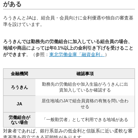
がある
ろうきんとJAは、組合員・会員向けに金利優遇や独自の審査基
準を設けています。
ろうきんでは勤務先の労働組合に加入している組合員の場合、
地域や商品によっては年0.1%以上の金利引き下げを受けること
ができます
。（参照：
東北労働金庫「融資金利」
）
金融機関
確認事項
勤務先の労働組合や加入生協がろうきんに出
ろうきん
資加入しているか確認する
居住地域のJAで組合員資格の有無を問い合わ
JA
せる
労働組合が
「一般勤労者」として利用できる地域がある
ない場合
対象者であれば、銀行系並みの低金利と信販系に近い柔軟な審
査基準を両立できる可能性があります。