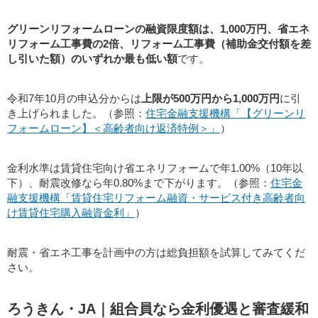
グリーンリフォームローンの融資限度額は、1,000万円、省エネ
リフォーム工事費の2倍、リフォーム工事費（補助金交付額を差
し引いた額）のいずれか最も低い額
です。
令和7年10月の申込分からは
上限が500万円から1,000万円
に引
き上げられました。（参照：
住宅金融支援機構「【グリーンリ
フォームローン】＜高齢者向け返済特例＞」
）
金利水準は賃貸住宅向け省エネリフォームで年1.00%（10年以
下）、耐震改修なら年0.80%まで下がります。（参照：
住宅金
融支援機構「賃貸住宅リフォーム融資・サービス付き高齢者向
け賃貸住宅購入融資金利」
）
耐震・省エネ工事を計画中の方は総負担額を試算してみてくだ
さい。
ろうきん・JA｜組合員なら金利優遇と審査緩和