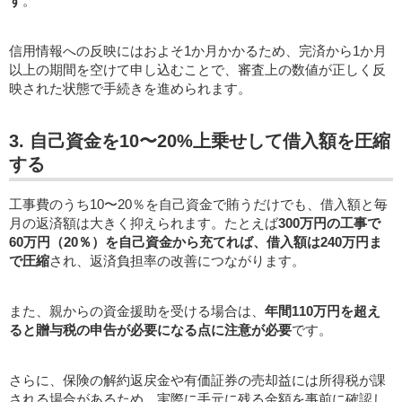
す
。
信用情報への反映にはおよそ1か月かかるため、完済から1か月
以上の期間を空けて申し込むことで、審査上の数値が正しく反
映された状態で手続きを進められます。
3. 自己資金を10〜20%上乗せして借入額を圧縮
する
工事費のうち10〜20％を自己資金で賄うだけでも、借入額と毎
月の返済額は大きく抑えられます。たとえば
300万円の工事で
60万円（20％）を自己資金から充てれば、借入額は240万円ま
で圧縮
され、返済負担率の改善につながります。
また、親からの資金援助を受ける場合は、
年間110万円を超え
ると贈与税の申告が必要になる点に注意が必要
です。
さらに、保険の解約返戻金や有価証券の売却益には所得税が課
される場合があるため、実際に手元に残る金額を事前に確認し