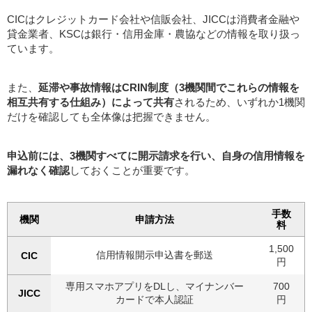
CICはクレジットカード会社や信販会社、JICCは消費者金融や
貸金業者、KSCは銀行・信用金庫・農協などの情報を取り扱っ
ています。
また、
延滞や事故情報はCRIN制度（3機関間でこれらの情報を
相互共有する仕組み）によって共有
されるため、いずれか1機関
だけを確認しても全体像は把握できません。
申込前には、3機関すべてに開示請求を行い、自身の信用情報を
漏れなく確認
しておくことが重要です。
手数
機関
申請方法
料
1,500
信用情報開示申込書を郵送
CIC
円
専用スマホアプリをDLし、マイナンバー
700
JICC
カードで本人認証
円