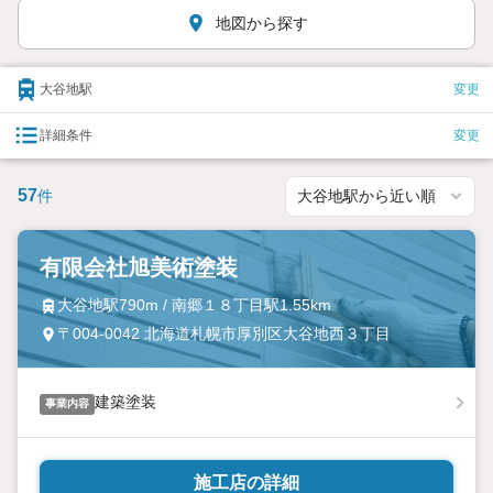
地図から探す
大谷地駅
変更
詳細条件
変更
57
件
有限会社旭美術塗装
大谷地駅790m / 南郷１８丁目駅1.55km
〒004-0042 北海道札幌市厚別区大谷地西３丁目
建築塗装
事業内容
施工店の詳細