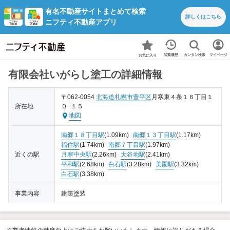
有名不動産サイトまとめて検索
詳しくは
こちら
ニフティ不動産アプリ
カンタン検索
閲覧履歴
マイページ
お気に入り
有限会社いがらし塗工の詳細情報
〒062-0054
北海道
札幌市豊平区
月寒東４条１６丁目１
所在地
０−１５
地図
南郷１８丁目駅
(1.09km)
南郷１３丁目駅
(1.17km)
福住駅
(1.74km)
南郷７丁目駅
(1.97km)
近くの駅
月寒中央駅
(2.26km)
大谷地駅
(2.41km)
平和駅
(2.68km)
白石駅
(3.28km)
美園駅
(3.32km)
白石駅
(3.38km)
事業内容
建築塗装