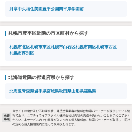
月寒中央
福住
美園
豊平公園
南平岸
学園前
札幌市豊平区近隣の市区町村から探す
札幌市北区
札幌市東区
札幌市白石区
札幌市南区
札幌市西区
札幌市厚別区
北海道近隣の都道府県から探す
北海道
青森県
岩手県
宮城県
秋田県
山形県
福島県
当サイトの物件及び不動産会社、外壁塗装業者の情報は検索パートナーが提供している情
報であり、ニフティライフスタイル株式会社は内容の責任を負わないことを予めご了承く
免責
事項
ださい。本サービス内でお客様が入力される個人情報は、検索パートナーが取得し、同社
の定める個人情報規約に従って取り扱われます。