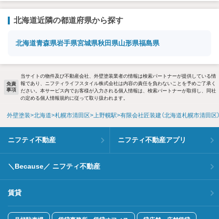
北海道近隣の都道府県から探す
北海道
青森県
岩手県
宮城県
秋田県
山形県
福島県
当サイトの物件及び不動産会社、外壁塗装業者の情報は検索パートナーが提供している情
報であり、ニフティライフスタイル株式会社は内容の責任を負わないことを予めご了承く
免責
事項
ださい。本サービス内でお客様が入力される個人情報は、検索パートナーが取得し、同社
の定める個人情報規約に従って取り扱われます。
外壁塗装
北海道
札幌市清田区
上野幌駅
有限会社匠装建（北海道札幌市清田区
ニフティ不動産
ニフティ不動産アプリ
＼Because／ ニフティ不動産
賃貸