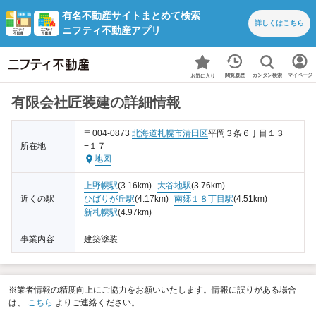
有名不動産サイトまとめて検索
詳しくは
こちら
ニフティ不動産アプリ
カンタン検索
閲覧履歴
マイページ
お気に入り
有限会社匠装建の詳細情報
〒004-0873
北海道
札幌市清田区
平岡３条６丁目１３
所在地
−１７
地図
上野幌駅
(3.16km)
大谷地駅
(3.76km)
近くの駅
ひばりが丘駅
(4.17km)
南郷１８丁目駅
(4.51km)
新札幌駅
(4.97km)
事業内容
建築塗装
※業者情報の精度向上にご協力をお願いいたします。情報に誤りがある場合
は、
こちら
よりご連絡ください。