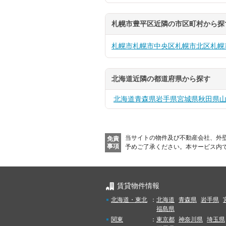
札幌市豊平区近隣の市区町村から探
札幌市
札幌市中央区
札幌市北区
札幌
北海道近隣の都道府県から探す
北海道
青森県
岩手県
宮城県
秋田県
当サイトの物件及び不動産会社、外
免責
事項
予めご了承ください。
本サービス内
賃貸物件情報
北海道・東北
：
北海道
青森県
岩手県
福島県
関東
：
東京都
神奈川県
埼玉県