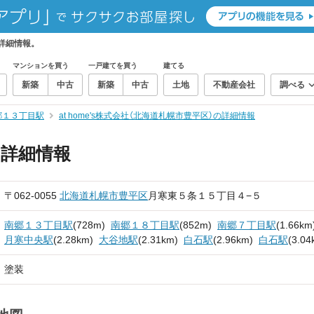
の詳細情報。
マンションを買う
一戸建てを買う
建てる
新築
中古
新築
中古
土地
不動産会社
調べる
郷１３丁目駅
at home's株式会社（北海道札幌市豊平区）の詳細情報
社の詳細情報
〒062-0055
北海道
札幌市豊平区
月寒東５条１５丁目４−５
南郷１３丁目駅
(728m)
南郷１８丁目駅
(852m)
南郷７丁目駅
(1.66km
月寒中央駅
(2.28km)
大谷地駅
(2.31km)
白石駅
(2.96km)
白石駅
(3.04
塗装