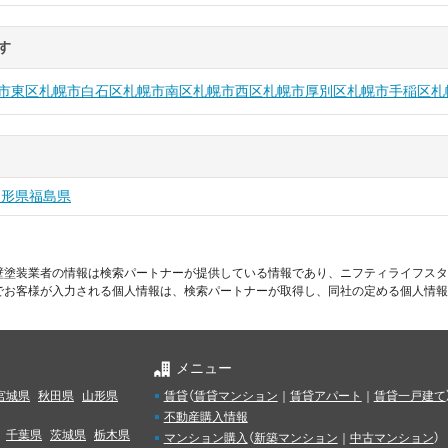
す
市東区
札幌市白石区
札幌市南区
札幌市西区
札幌市厚別区
札幌市手稲区
札
山形県
福島県
壁塗装業者の情報は検索パートナーが提供している情報であり、ニフティライフスタ
でお客様が入力される個人情報は、検索パートナーが取得し、同社の定める個人情報
メニュー
宮城県
秋田県
山形県
賃貸
（
賃貸マンション
｜
賃貸アパート
｜
賃貸一戸建て
不動産購入情報
千葉県
茨城県
栃木県
マンション購入
（
新築マンション
｜
中古マンション
）