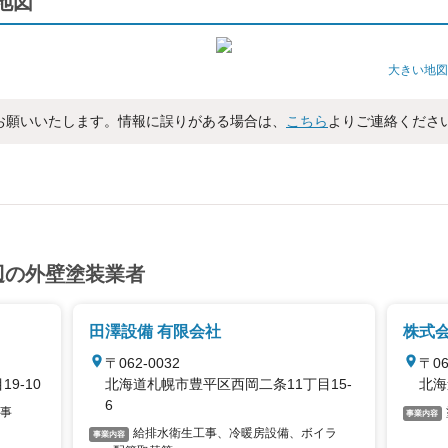
辺地図
大きい地図
お願いいたします。情報に誤りがある場合は、
こちら
よりご連絡くださ
周辺の外壁塗装業者
田澤設備 有限会社
株式会
〒062-0032
〒06
9-10
北海道札幌市豊平区西岡二条11丁目15-
北海
6
事
事業内容
給排水衛生工事、冷暖房設備、ボイラ
事業内容