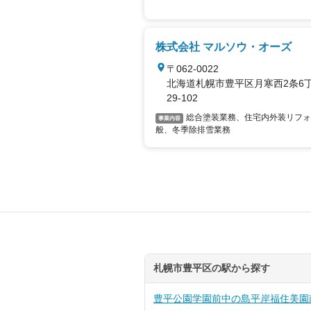
株式会社 マルソウ・オーズ
〒062-0022
北海道札幌市豊平区月寒西2条6丁
29-102
総合塗装業務、住宅内外装リフォ
事業内容
般、冬季除排雪業務
札幌市豊平区の駅から探す
豊平公園
学園前
中の島
平岸
福住
美園