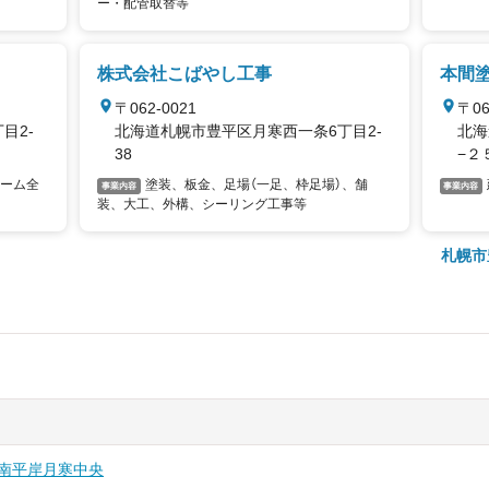
ー・配管取替等
株式会社こばやし工事
本間
〒062-0021
〒06
目2-
北海道札幌市豊平区月寒西一条6丁目2-
北海
38
−２
ーム全
塗装、板金、足場（一足、枠足場）、舗
事業内容
事業内容
装、大工、外構、シーリング工事等
札幌市
南平岸
月寒中央