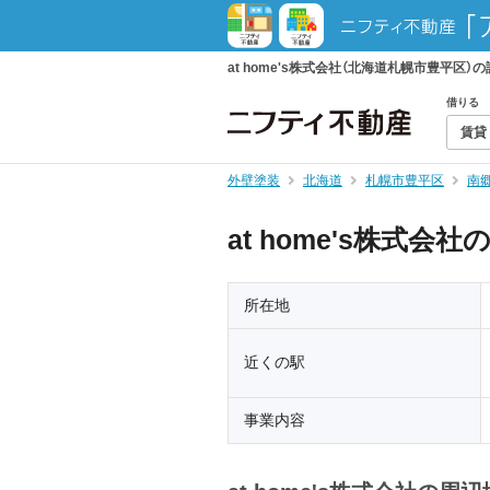
at home's株式会社（北海道札幌市豊平区）
借りる
賃貸
外壁塗装
北海道
札幌市豊平区
南
at home's株式会
所在地
近くの駅
事業内容