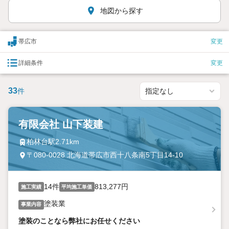
地図から探す
帯広市
変更
詳細条件
変更
33
件
有限会社 山下装建
柏林台駅2.71km
〒080-0028 北海道帯広市西十八条南5丁目14-10
14件
813,277円
施工実績
平均施工単価
塗装業
事業内容
塗装のことなら弊社にお任せください