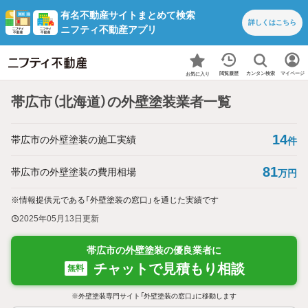
有名不動産サイトまとめて検索
詳しくは
こちら
ニフティ不動産アプリ
カンタン検索
閲覧履歴
マイページ
お気に入り
帯広市（北海道）の外壁塗装業者一覧
14
帯広市の外壁塗装の施工実績
件
81
帯広市の外壁塗装の費用相場
万円
※情報提供元である「外壁塗装の窓口」を通じた実績です
2025年05月13日
更新
帯広市の外壁塗装の優良業者に
チャットで見積もり相談
無料
※外壁塗装専門サイト「外壁塗装の窓口」に移動します