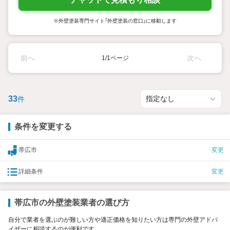
※外壁塗装専門サイト「外壁塗装の窓口」に移動します
前へ
次へ
1/1ページ
33
件
条件を変更する
帯広市
変更
詳細条件
変更
帯広市の外壁塗装業者の選び方
自分で業者を選ぶのが難しい方や適正価格を知りたい方は専門の外壁アドバ
イザーに相談するのが便利です。