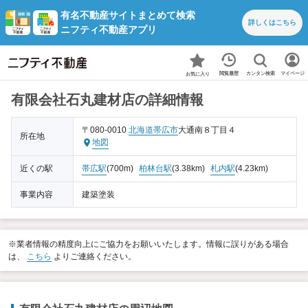
有名不動産サイトまとめて検索
詳しくは
こちら
ニフティ不動産アプリ
カンタン検索
閲覧履歴
マイページ
お気に入り
有限会社石丸建材店の詳細情報
〒080-0010
北海道
帯広市
大通南８丁目４
所在地
地図
近くの駅
帯広駅
(700m)
柏林台駅
(3.38km)
札内駅
(4.23km)
事業内容
建築塗装
※業者情報の精度向上にご協力をお願いいたします。情報に誤りがある場合
は、
こちら
よりご連絡ください。