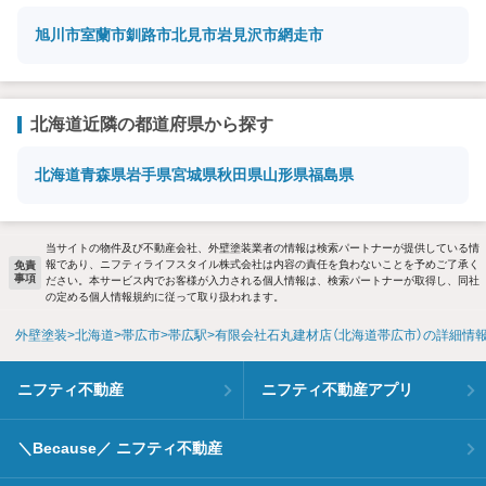
旭川市
室蘭市
釧路市
北見市
岩見沢市
網走市
北海道近隣の都道府県から探す
北海道
青森県
岩手県
宮城県
秋田県
山形県
福島県
当サイトの物件及び不動産会社、外壁塗装業者の情報は検索パートナーが提供している情
報であり、ニフティライフスタイル株式会社は内容の責任を負わないことを予めご了承く
免責
事項
ださい。本サービス内でお客様が入力される個人情報は、検索パートナーが取得し、同社
の定める個人情報規約に従って取り扱われます。
外壁塗装
北海道
帯広市
帯広駅
有限会社石丸建材店（北海道帯広市）の詳細情
ニフティ不動産
ニフティ不動産アプリ
＼Because／ ニフティ不動産