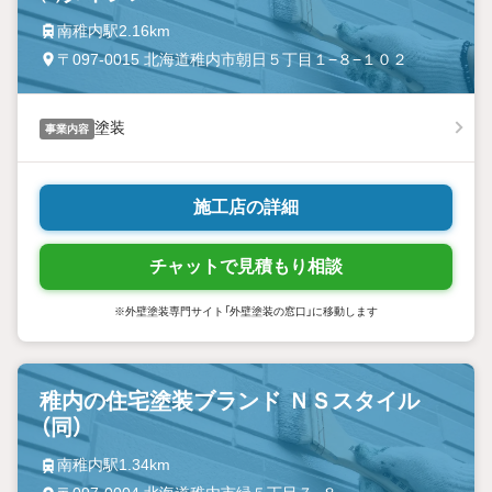
南稚内駅2.16km
〒097-0015 北海道稚内市朝日５丁目１−８−１０２
塗装
事業内容
施工店の詳細
チャットで見積もり相談
※外壁塗装専門サイト「外壁塗装の窓口」に移動します
稚内の住宅塗装ブランド ＮＳスタイル
（同）
南稚内駅1.34km