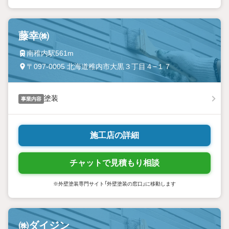
藤幸㈱
南稚内駅561m
〒097-0005 北海道稚内市大黒３丁目４−１７
塗装
事業内容
施工店の詳細
チャットで見積もり相談
※外壁塗装専門サイト「外壁塗装の窓口」に移動します
㈱ダイジン