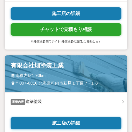
施工店の詳細
チャットで見積もり相談
※外壁塗装専門サイト「外壁塗装の窓口」に移動します
有限会社畑塗装工業
南稚内駅1.93km
〒097-0016 北海道稚内市萩見１丁目７−１６
建築塗装
事業内容
施工店の詳細