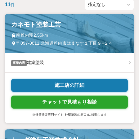
11
件
カネモト塗装工芸
南稚内駅2.55km
〒097-0011 北海道稚内市はまなす１丁目９−２４
建築塗装
事業内容
施工店の詳細
チャットで見積もり相談
※外壁塗装専門サイト「外壁塗装の窓口」に移動します