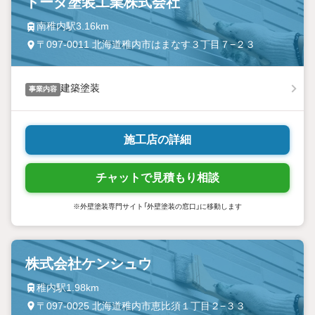
トーダ塗装工業株式会社
南稚内駅3.16km
〒097-0011 北海道稚内市はまなす３丁目７−２３
建築塗装
事業内容
施工店の詳細
チャットで見積もり相談
※外壁塗装専門サイト「外壁塗装の窓口」に移動します
株式会社ケンシュウ
稚内駅1.98km
〒097-0025 北海道稚内市恵比須１丁目２−３３