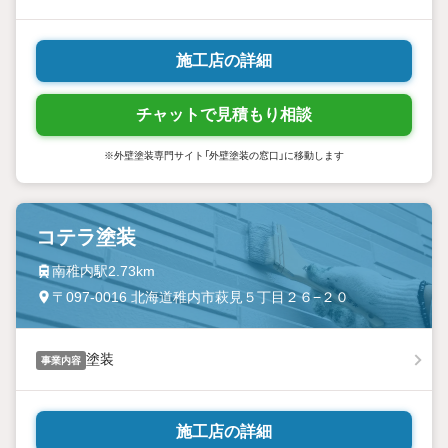
施工店の詳細
チャットで見積もり相談
※外壁塗装専門サイト「外壁塗装の窓口」に移動します
コテラ塗装
南稚内駅2.73km
〒097-0016 北海道稚内市萩見５丁目２６−２０
塗装
事業内容
施工店の詳細