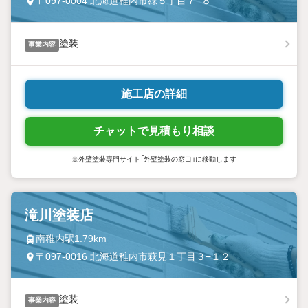
〒097-0004 北海道稚内市緑５丁目７−８
塗装
事業内容
施工店の詳細
チャットで見積もり相談
※外壁塗装専門サイト「外壁塗装の窓口」に移動します
滝川塗装店
南稚内駅1.79km
〒097-0016 北海道稚内市萩見１丁目３−１２
塗装
事業内容