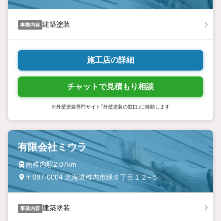
建築塗装
事業内容
施工店の詳細
チャットで見積もり相談
※外壁塗装専門サイト「外壁塗装の窓口」に移動します
有限会社ミウラ
南稚内駅2.07km
〒097-0004 北海道稚内市緑６丁目１２−５
建築塗装
事業内容