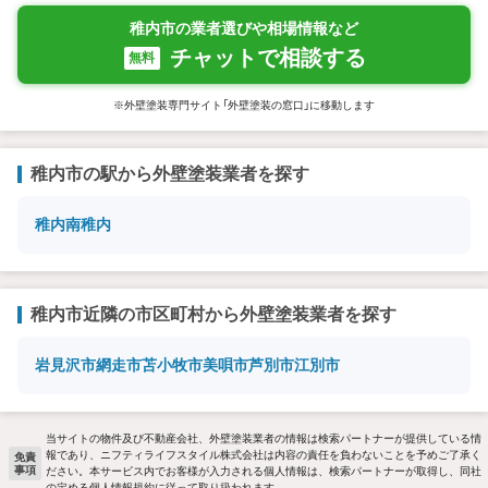
稚内市の業者選びや相場情報など
チャットで相談する
無料
※外壁塗装専門サイト「外壁塗装の窓口」に移動します
稚内市の駅から外壁塗装業者を探す
稚内
南稚内
稚内市近隣の市区町村から外壁塗装業者を探す
岩見沢市
網走市
苫小牧市
美唄市
芦別市
江別市
当サイトの物件及び不動産会社、外壁塗装業者の情報は検索パートナーが提供している情
報であり、ニフティライフスタイル株式会社は内容の責任を負わないことを予めご了承く
免責
事項
ださい。本サービス内でお客様が入力される個人情報は、検索パートナーが取得し、同社
の定める個人情報規約に従って取り扱われます。