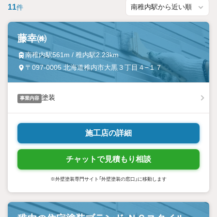
11
件
藤幸㈱
南稚内駅561m / 稚内駅2.23km
〒097-0005 北海道稚内市大黒３丁目４−１７
塗装
事業内容
施工店の詳細
チャットで見積もり相談
※外壁塗装専門サイト「外壁塗装の窓口」に移動します