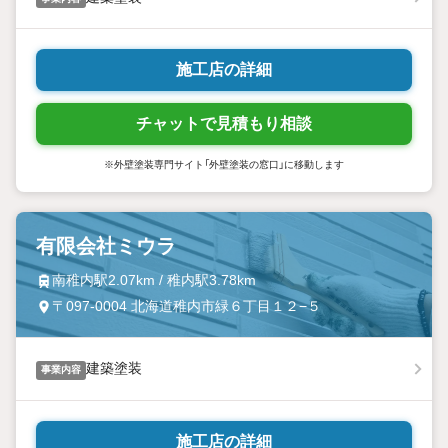
施工店の詳細
チャットで見積もり相談
※外壁塗装専門サイト「外壁塗装の窓口」に移動します
有限会社ミウラ
南稚内駅2.07km / 稚内駅3.78km
〒097-0004 北海道稚内市緑６丁目１２−５
建築塗装
事業内容
施工店の詳細