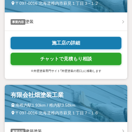
〒097-0016 北海道稚内市萩見１丁目３−１２
塗装
事業内容
施工店の詳細
チャットで見積もり相談
※外壁塗装専門サイト「外壁塗装の窓口」に移動します
有限会社畑塗装工業
南稚内駅1.93km / 稚内駅3.58km
〒097-0016 北海道稚内市萩見１丁目７−１６
建築塗装
事業内容