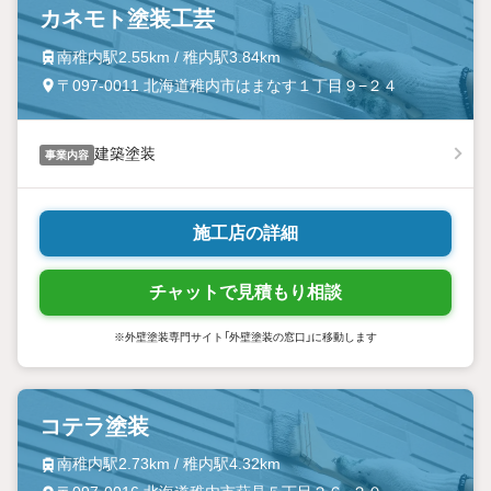
カネモト塗装工芸
南稚内駅2.55km / 稚内駅3.84km
〒097-0011 北海道稚内市はまなす１丁目９−２４
建築塗装
事業内容
施工店の詳細
チャットで見積もり相談
※外壁塗装専門サイト「外壁塗装の窓口」に移動します
コテラ塗装
南稚内駅2.73km / 稚内駅4.32km