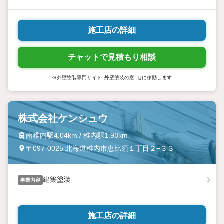
施工店の詳細
チャットで見積もり相談
※外壁塗装専門サイト「外壁塗装の窓口」に移動します
株式会社ケンシュウ
南稚内駅4.04km / 稚内駅1.98km
〒097-0025 北海道稚内市恵比須１丁目２−３３
建築塗装
事業内容
施工店の詳細