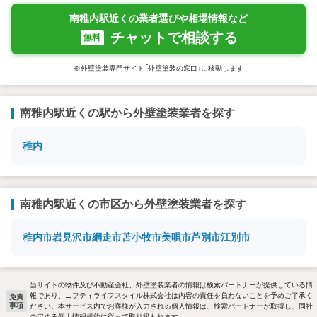
南稚内駅近くの業者選びや相場情報など
チャットで相談する
無料
※外壁塗装専門サイト「外壁塗装の窓口」に移動します
南稚内駅近くの駅から外壁塗装業者を探す
稚内
南稚内駅近くの市区から外壁塗装業者を探す
稚内市
岩見沢市
網走市
苫小牧市
美唄市
芦別市
江別市
当サイトの物件及び不動産会社、外壁塗装業者の情報は検索パートナーが提供している情
報であり、ニフティライフスタイル株式会社は内容の責任を負わないことを予めご了承く
免責
事項
ださい。本サービス内でお客様が入力される個人情報は、検索パートナーが取得し、同社
の定める個人情報規約に従って取り扱われます。