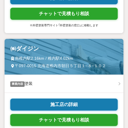
チャットで見積もり相談
※外壁塗装専門サイト「外壁塗装の窓口」に移動します
㈱ダイジン
南稚内駅2.16km / 稚内駅4.02km
〒097-0015 北海道稚内市朝日５丁目１−８−１０２
塗装
事業内容
施工店の詳細
チャットで見積もり相談