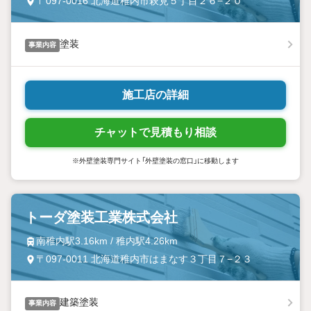
〒097-0016 北海道稚内市萩見５丁目２６−２０
塗装
事業内容
施工店の詳細
チャットで見積もり相談
※外壁塗装専門サイト「外壁塗装の窓口」に移動します
トーダ塗装工業株式会社
南稚内駅3.16km / 稚内駅4.26km
〒097-0011 北海道稚内市はまなす３丁目７−２３
建築塗装
事業内容