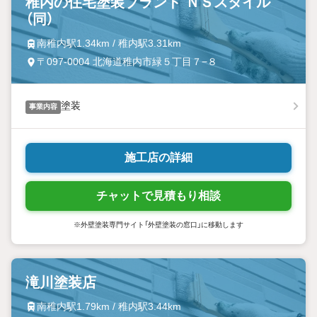
稚内の住宅塗装ブランド ＮＳスタイル
（同）
南稚内駅1.34km / 稚内駅3.31km
〒097-0004 北海道稚内市緑５丁目７−８
塗装
事業内容
施工店の詳細
チャットで見積もり相談
※外壁塗装専門サイト「外壁塗装の窓口」に移動します
滝川塗装店
南稚内駅1.79km / 稚内駅3.44km