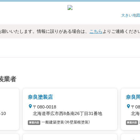
大きい地図
お願いいたします。情報に誤りがある場合は、
こちら
よりご連絡くださ
装業者
奈良塗装店
奈良
〒080-0018
〒08
10
北海道帯広市西8条南26丁目31番地
北海
一般建築塗装（外壁屋根塗装）
事業内容
事業内容