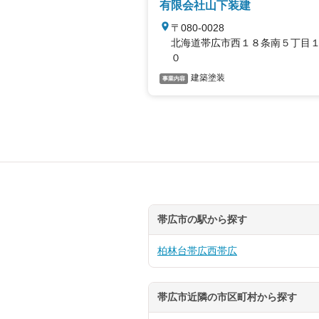
有限会社山下装建
〒080-0028
北海道帯広市西１８条南５丁目１
０
建築塗装
事業内容
帯広市の駅から探す
柏林台
帯広
西帯広
帯広市近隣の市区町村から探す