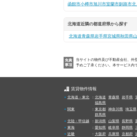
函館市
小樽市
旭川市
室蘭市
釧路市
北
北海道近隣の都道府県から探す
北海道
青森県
岩手県
宮城県
秋田県
当サイトの物件及び不動産会社、外
免責
事項
予めご了承ください。
本サービス内
賃貸物件情報
北海道・東北
：
北海道
青森県
岩手県
福島県
関東
：
東京都
神奈川県
埼玉県
群馬県
北陸・甲信越
：
新潟県
山梨県
長野県
東海
：
愛知県
岐阜県
静岡県
近畿
：
大阪府
兵庫県
京都府