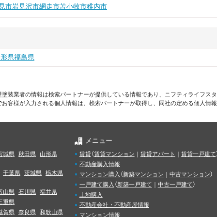
見市
岩見沢市
網走市
苫小牧市
稚内市
山形県
福島県
壁塗装業者の情報は検索パートナーが提供している情報であり、ニフティライフスタ
でお客様が入力される個人情報は、検索パートナーが取得し、同社の定める個人情報
メニュー
宮城県
秋田県
山形県
賃貸
（
賃貸マンション
｜
賃貸アパート
｜
賃貸一戸建て
不動産購入情報
千葉県
茨城県
栃木県
マンション購入
（
新築マンション
｜
中古マンション
）
一戸建て購入
（
新築一戸建て
｜
中古一戸建て
）
富山県
石川県
福井県
土地購入
三重県
不動産会社・不動産屋情報
滋賀県
奈良県
和歌山県
マンション情報