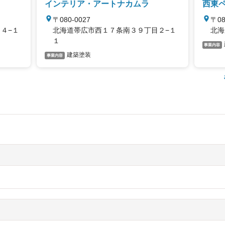
インテリア・アートナカムラ
西東
〒080-0027
〒08
４−１
北海道帯広市西１７条南３９丁目２−１
北海
１
事業内容
建築塗装
事業内容