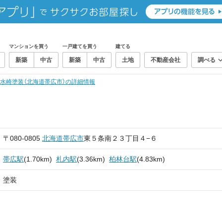
マンションを買う
一戸建てを買う
建てる
新築
中古
新築
中古
土地
不動産会社
調べる
水崎塗装（北海道帯広市）の詳細情報
〒080-0805
北海道
帯広市
東５条南２３丁目４−６
帯広駅
(1.70km)
札内駅
(3.36km)
柏林台駅
(4.83km)
塗装