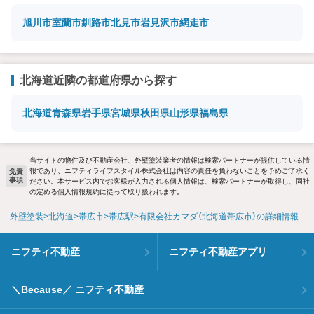
旭川市
室蘭市
釧路市
北見市
岩見沢市
網走市
北海道近隣の都道府県から探す
北海道
青森県
岩手県
宮城県
秋田県
山形県
福島県
当サイトの物件及び不動産会社、外壁塗装業者の情報は検索パートナーが提供している情
報であり、ニフティライフスタイル株式会社は内容の責任を負わないことを予めご了承く
免責
事項
ださい。本サービス内でお客様が入力される個人情報は、検索パートナーが取得し、同社
の定める個人情報規約に従って取り扱われます。
外壁塗装
北海道
帯広市
帯広駅
有限会社カマダ（北海道帯広市）の詳細情報
ニフティ不動産
ニフティ不動産アプリ
＼Because／ ニフティ不動産