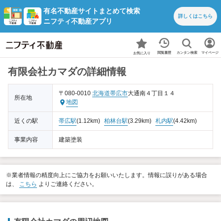
有名不動産サイトまとめて検索
詳しくは
こちら
ニフティ不動産アプリ
カンタン検索
閲覧履歴
マイページ
お気に入り
有限会社カマダの詳細情報
〒080-0010
北海道
帯広市
大通南４丁目１４
所在地
地図
近くの駅
帯広駅
(1.12km)
柏林台駅
(3.29km)
札内駅
(4.42km)
事業内容
建築塗装
※業者情報の精度向上にご協力をお願いいたします。情報に誤りがある場合
は、
こちら
よりご連絡ください。