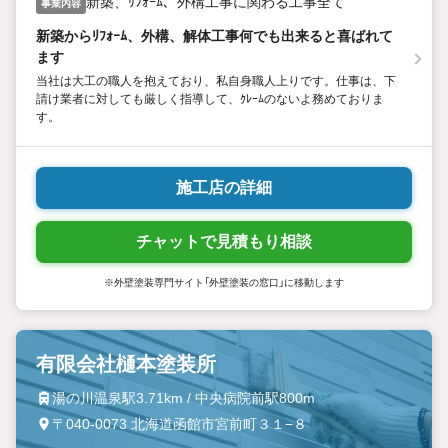
新築、ﾘﾌｫｰﾑ、外構工事に関わる工事全て
事業内容
新築からﾘﾌｫｰﾑ、外構、解体工事何でも出来ると喜ばれて
ます
当社は大工の職人を抱えており、私自身職人上りです。仕事は、下
請け業者に対しても厳しく指導して、ｸﾚｰﾑのないよ務めておりま
す。
施工店の詳細
チャットで見積もり相談
※外壁塗装専門サイト「外壁塗装の窓口」に移動します
有限会社樋本塗装所
湯の川温泉駅3.71km / 中央病院前駅800m
〒040-0073 北海道函館市宮前町３１−８