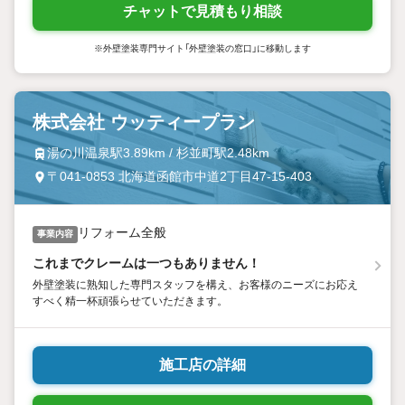
チャットで見積もり相談
※外壁塗装専門サイト「外壁塗装の窓口」に移動します
株式会社 ウッティープラン
湯の川温泉駅3.89km / 杉並町駅2.48km
〒041-0853 北海道函館市中道2丁目47-15-403
リフォーム全般
事業内容
これまでクレームは一つもありません！
外壁塗装に熟知した専門スタッフを構え、お客様のニーズにお応え
すべく精一杯頑張らせていただきます。
施工店の詳細