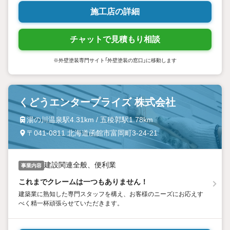
施工店の詳細
チャットで見積もり相談
※外壁塗装専門サイト「外壁塗装の窓口」に移動します
くどうエンタープライズ 株式会社
湯の川温泉駅4.31km / 五稜郭駅1.78km
〒041-0811 北海道函館市富岡町3-24-21
建設関連全般、便利業
事業内容
これまでクレームは一つもありません！
建築業に熟知した専門スタッフを構え、お客様のニーズにお応えす
べく精一杯頑張らせていただきます。