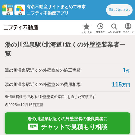
有名不動産サイトまとめて検索
詳しくは
こちら
ニフティ不動産アプリ
カンタン検索
閲覧履歴
マイページ
お気に入り
湯の川温泉駅（北海道）近くの外壁塗装業者一
覧
1
湯の川温泉駅近くの外壁塗装の施工実績
件
115
湯の川温泉駅近くの外壁塗装の費用相場
万円
※情報提供元である「外壁塗装の窓口」を通じた実績です
2025年12月16日
更新
湯の川温泉駅近くの外壁塗装の優良業者に
チャットで見積もり相談
無料