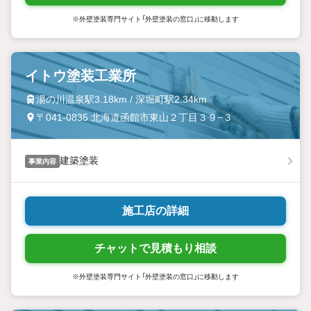
※外壁塗装専門サイト「外壁塗装の窓口」に移動します
イトウ塗装工業所
湯の川温泉駅3.18km / 深堀町駅2.34km
〒041-0835 北海道函館市東山２丁目３９−３
建築塗装
事業内容
施工店の詳細
チャットで見積もり相談
※外壁塗装専門サイト「外壁塗装の窓口」に移動します