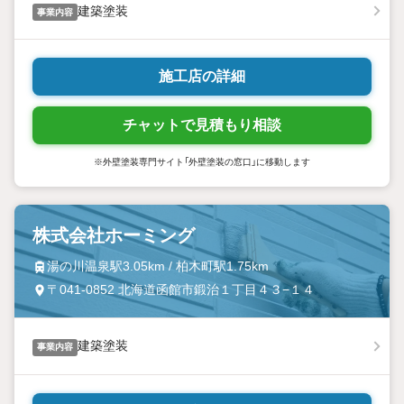
建築塗装
事業内容
施工店の詳細
チャットで見積もり相談
※外壁塗装専門サイト「外壁塗装の窓口」に移動します
株式会社ホーミング
湯の川温泉駅3.05km / 柏木町駅1.75km
〒041-0852 北海道函館市鍛治１丁目４３−１４
建築塗装
事業内容