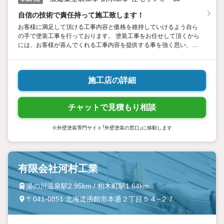
自信の技術で責任持って施工致します！
お客様に満足して頂ける工事内容と価格を維持していけるよう自ら
の手で塗装工事を行っております。 塗装工事をお任せして頂くから
には、お客様が喜んでくれる工事内容を提供する事を強く思い、
日々の勉強と努力を重ねています。 今後とも迅速・丁寧・親切のペ
イントハウスを宜しくお願いします。
施工店の詳細
チャットで見積もり相談
※外壁塗装専門サイト「外壁塗装の窓口」に移動します
有限会社河村工業
湯の川温泉駅2.95km / 柏木町駅1.64km
〒041-0851 北海道函館市本通２丁目５４−２７