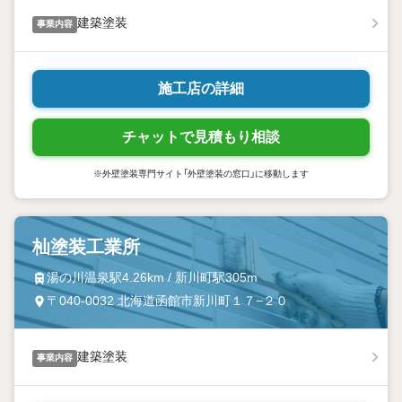
建築塗装
事業内容
施工店の詳細
チャットで見積もり相談
※外壁塗装専門サイト「外壁塗装の窓口」に移動します
杣塗装工業所
湯の川温泉駅4.26km / 新川町駅305m
〒040-0032 北海道函館市新川町１７−２０
建築塗装
事業内容