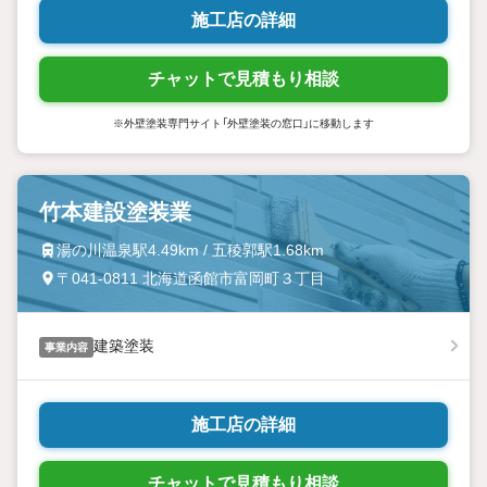
施工店の詳細
チャットで見積もり相談
※外壁塗装専門サイト「外壁塗装の窓口」に移動します
竹本建設塗装業
湯の川温泉駅4.49km / 五稜郭駅1.68km
〒041-0811 北海道函館市富岡町３丁目
建築塗装
事業内容
施工店の詳細
チャットで見積もり相談