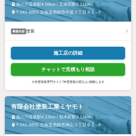
湯の川温泉駅4.06km / 五稜郭駅2.11km
〒041-0853 北海道函館市中道２丁目４１−５
塗装
事業内容
施工店の詳細
チャットで見積もり相談
※外壁塗装専門サイト「外壁塗装の窓口」に移動します
有限会社塗装工業ミヤモト
湯の川温泉駅4.13km / 柏木町駅3.13km
〒041-0832 北海道函館市神山３丁目６２−８