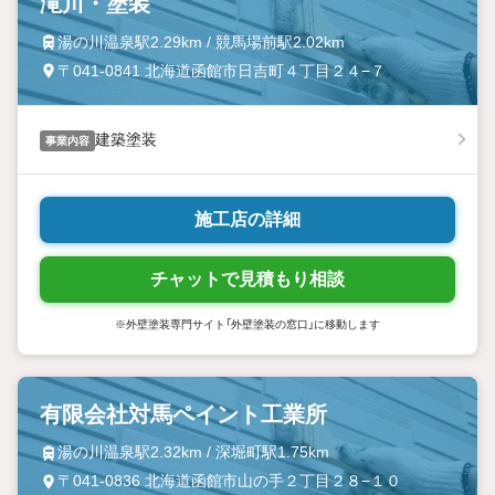
滝川・塗装
湯の川温泉駅2.29km / 競馬場前駅2.02km
〒041-0841 北海道函館市日吉町４丁目２４−７
建築塗装
事業内容
施工店の詳細
チャットで見積もり相談
※外壁塗装専門サイト「外壁塗装の窓口」に移動します
有限会社対馬ペイント工業所
湯の川温泉駅2.32km / 深堀町駅1.75km
〒041-0836 北海道函館市山の手２丁目２８−１０