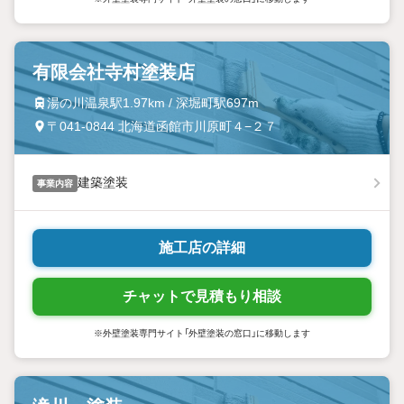
有限会社寺村塗装店
湯の川温泉駅1.97km / 深堀町駅697m
〒041-0844 北海道函館市川原町４−２７
建築塗装
事業内容
施工店の詳細
チャットで見積もり相談
※外壁塗装専門サイト「外壁塗装の窓口」に移動します