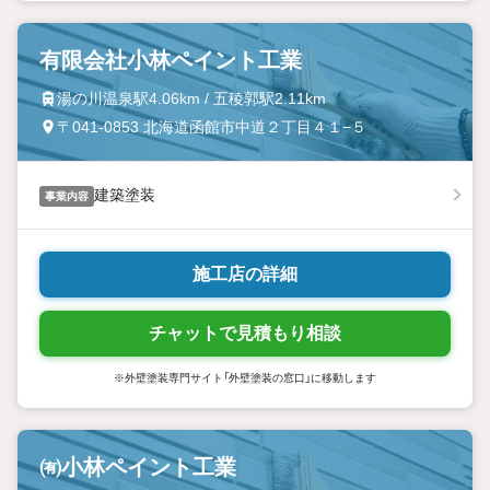
有限会社小林ペイント工業
湯の川温泉駅4.06km / 五稜郭駅2.11km
〒041-0853 北海道函館市中道２丁目４１−５
建築塗装
事業内容
施工店の詳細
チャットで見積もり相談
※外壁塗装専門サイト「外壁塗装の窓口」に移動します
㈲小林ペイント工業