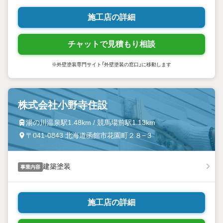
施工店の詳細
チャットで見積もり相談
※外壁塗装専門サイト「外壁塗装の窓口」に移動します
株式会社小野寺住設
湯の川温泉駅1.48km / 競馬場前駅1.13km
〒041-0843 北海道函館市花園町２８−３
建築塗装
事業内容
施工店の詳細