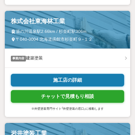
株式会社東海林工業
湯の川温泉駅2.66km / 杉並町駅306m
〒040-0004 北海道函館市杉並町９−１２
建築塗装
事業内容
施工店の詳細
チャットで見積もり相談
※外壁塗装専門サイト「外壁塗装の窓口」に移動します
岩井塗装工業