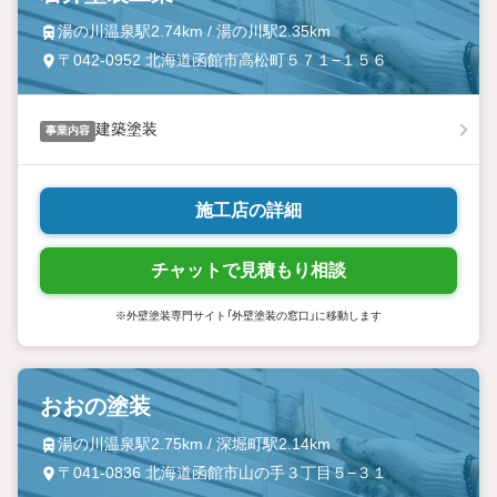
湯の川温泉駅2.74km / 湯の川駅2.35km
〒042-0952 北海道函館市高松町５７１−１５６
建築塗装
事業内容
施工店の詳細
チャットで見積もり相談
※外壁塗装専門サイト「外壁塗装の窓口」に移動します
おおの塗装
湯の川温泉駅2.75km / 深堀町駅2.14km
〒041-0836 北海道函館市山の手３丁目５−３１