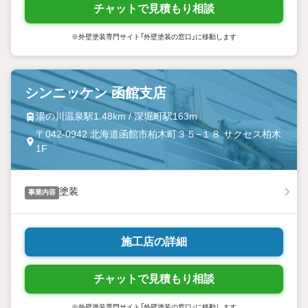
チャットで見積もり相談
※外壁塗装専門サイト「外壁塗装の窓口」に移動します
シンニッケン 函館支店
湯の川温泉駅1.48km / 深堀町駅163m
〒042-0942 北海道函館市柏木町３５−１８ サクセス柏木
1F
塗装
事業内容
施工店の詳細
チャットで見積もり相談
※外壁塗装専門サイト「外壁塗装の窓口」に移動します