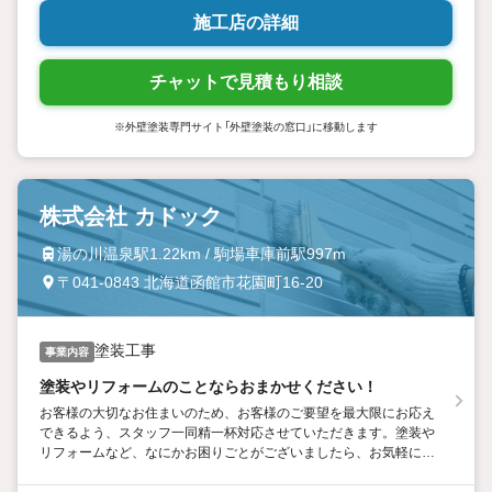
施工店の詳細
チャットで見積もり相談
※外壁塗装専門サイト「外壁塗装の窓口」に移動します
株式会社 カドック
湯の川温泉駅1.22km / 駒場車庫前駅997m
〒041-0843 北海道函館市花園町16-20
塗装工事
事業内容
塗装やリフォームのことならおまかせください！
お客様の大切なお住まいのため、お客様のご要望を最大限にお応え
できるよう、スタッフ一同精一杯対応させていただきます。塗装や
リフォームなど、なにかお困りごとがございましたら、お気軽にご
相談くださいませ。