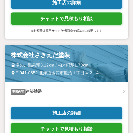
施工店の詳細
チャットで見積もり相談
※外壁塗装専門サイト「外壁塗装の窓口」に移動します
株式会社さきえだ塗装
湯の川温泉駅3.12km / 柏木町駅1.79km
〒041-0852 北海道函館市鍛治１丁目４２−４
建築塗装
事業内容
施工店の詳細
チャットで見積もり相談