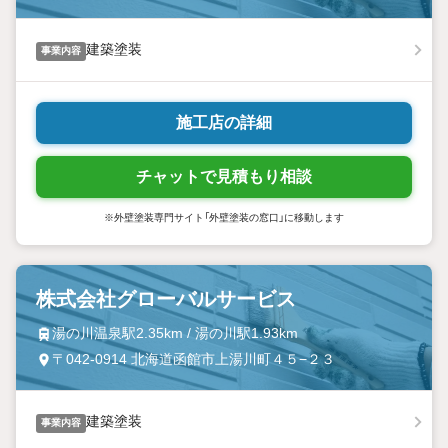
建築塗装
事業内容
施工店の詳細
チャットで見積もり相談
※外壁塗装専門サイト「外壁塗装の窓口」に移動します
株式会社グローバルサービス
湯の川温泉駅2.35km / 湯の川駅1.93km
〒042-0914 北海道函館市上湯川町４５−２３
建築塗装
事業内容