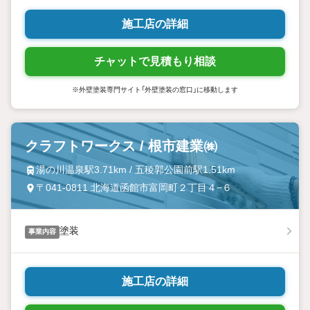
施工店の詳細
チャットで見積もり相談
※外壁塗装専門サイト「外壁塗装の窓口」に移動します
クラフトワークス / 根市建業㈱
湯の川温泉駅3.71km / 五稜郭公園前駅1.51km
〒041-0811 北海道函館市富岡町２丁目４−６
塗装
事業内容
施工店の詳細