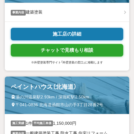
建築塗装
事業内容
施工店の詳細
チャットで見積もり相談
※外壁塗装専門サイト「外壁塗装の窓口」に移動します
ペイントハウス（北海道）
湯の川温泉駅2.93km / 深堀町駅2.50km
〒041-0836 北海道函館市山の手3丁目28番2号
1件
1,150,000円
施工実績
平均施工単価
一般建築塗装工事 防水工事 住宅リフォーム
事業内容