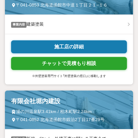
〒041-0853 北海道函館市中道１丁目２１−１６
建築塗装
事業内容
施工店の詳細
チャットで見積もり相談
※外壁塗装専門サイト「外壁塗装の窓口」に移動します
有限会社堀内建設
湯の川温泉駅3.41km / 柏木町駅2.24km
〒041-0852 北海道函館市鍛治2丁目17番29号