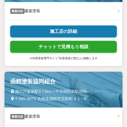
建築塗装
事業内容
施工店の詳細
チャットで見積もり相談
※外壁塗装専門サイト「外壁塗装の窓口」に移動します
函館塗装協同組合
湯の川温泉駅3.71km / 中央病院前駅800m
〒040-0073 北海道函館市宮前町３１−８
建築塗装
事業内容