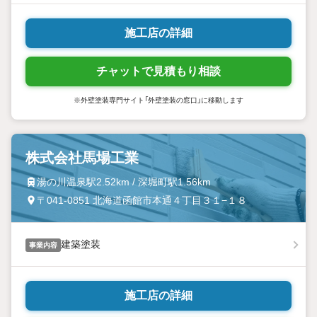
施工店の詳細
チャットで見積もり相談
※外壁塗装専門サイト「外壁塗装の窓口」に移動します
株式会社馬場工業
湯の川温泉駅2.52km / 深堀町駅1.56km
〒041-0851 北海道函館市本通４丁目３１−１８
建築塗装
事業内容
施工店の詳細