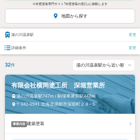
※外壁塗装専門サイト「外壁塗装の窓口」に移動します
地図から探す
湯の川温泉駅
変更
詳細条件
変更
32
件
有限会社横岡塗工所 深堀営業所
湯の川温泉駅747m / 駒場車庫前駅442m
〒042-0941 北海道函館市深堀町２８−５
建築塗装
事業内容