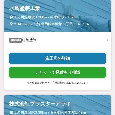
水島塗装工業
湯の川温泉駅3.26km / 柏木町駅2.13km
〒041-0852 北海道函館市鍛治２丁目１４−１４
建築塗装
事業内容
施工店の詳細
チャットで見積もり相談
※外壁塗装専門サイト「外壁塗装の窓口」に移動します
株式会社プラスターアラキ
湯の川温泉駅3.38km / 五稜郭公園前駅1.49km