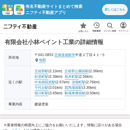
有名不動産サイトまとめて検索
詳しくは
こちら
ニフティ不動産アプリ
カンタン検索
閲覧履歴
マイページ
お気に入り
有限会社小林ペイント工業の詳細情報
〒041-0853
北海道
函館市
中道２丁目４１−５
所在地
地図
五稜郭駅
(2.11km)
五稜郭公園前駅
(2.36km)
杉並町駅
(2.39km)
柏木町駅
(2.56km)
近くの駅
中央病院前駅
(2.67km)
深堀町駅
(2.76km)
千代台駅
(3.01km)
競馬場前駅
(3.30km)
堀川町駅
(3.45km)
駒場車庫前駅
(3.50km)
事業内容
建築塗装
※業者情報の精度向上にご協力をお願いいたします。情報に誤りがある場合