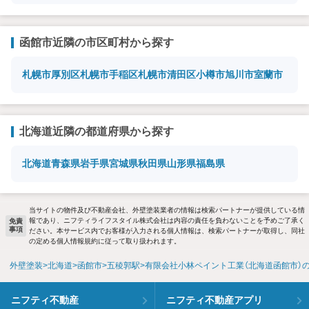
函館市近隣の市区町村から探す
札幌市厚別区
札幌市手稲区
札幌市清田区
小樽市
旭川市
室蘭市
北海道近隣の都道府県から探す
北海道
青森県
岩手県
宮城県
秋田県
山形県
福島県
当サイトの物件及び不動産会社、外壁塗装業者の情報は検索パートナーが提供している情
報であり、ニフティライフスタイル株式会社は内容の責任を負わないことを予めご了承く
免責
事項
ださい。本サービス内でお客様が入力される個人情報は、検索パートナーが取得し、同社
の定める個人情報規約に従って取り扱われます。
外壁塗装
北海道
函館市
五稜郭駅
有限会社小林ペイント工業（北海道函館市）
ニフティ不動産
ニフティ不動産アプリ