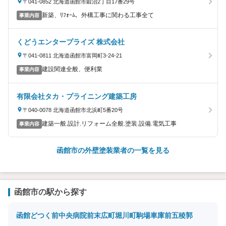
〒041-0852 北海道函館市鍛治2丁目17番29号
新築、ﾘﾌｫｰﾑ、外構工事に関わる工事全て
事業内容
くどうエンタープライズ 株式会社
〒041-0811 北海道函館市富岡町3-24-21
建設関連全般、便利業
事業内容
有限会社タカ・プライニング建築工房
〒040-0078 北海道函館市北浜町5番20号
建築一般.設計.リフォーム全般.塗装.設備.電気工事
事業内容
函館市の外壁塗装業者の一覧を見る
函館市の駅から探す
函館どつく前
中央病院前
末広町
堀川町
駒場車庫前
五稜郭