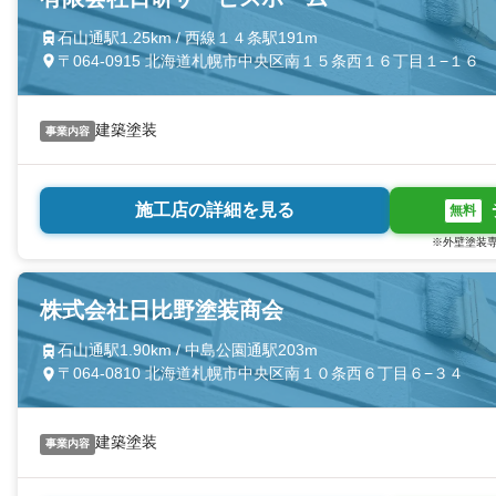
石山通駅1.25km / 西線１４条駅191m
〒064-0915 北海道札幌市中央区南１５条西１６丁目１−１６
建築塗装
事業内容
施工店の詳細を見る
無料
※外壁塗装専
株式会社日比野塗装商会
石山通駅1.90km / 中島公園通駅203m
〒064-0810 北海道札幌市中央区南１０条西６丁目６−３４
建築塗装
事業内容