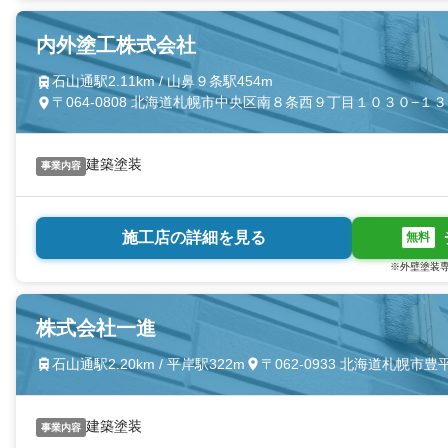
内外塗工株式会社
石山通駅2.11km / 山鼻９条駅454m
〒064-0808 北海道札幌市中央区南８条西９丁目１０３０−１３
建築塗装
事業内容
施工店の詳細を見る
無料
※外壁塗装専
株式会社一進
石山通駅2.20km / 平岸駅322m
〒062-0933 北海道札幌
建築塗装
事業内容