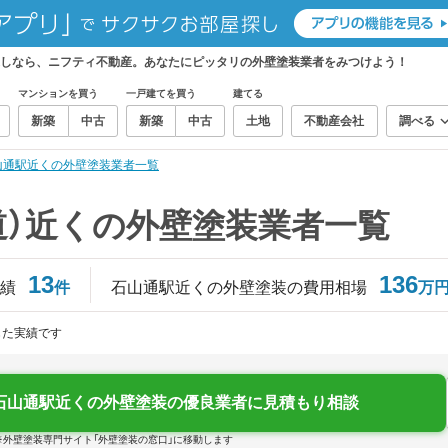
探しなら、ニフティ不動産。あなたにピッタリの外壁塗装業者をみつけよう！
マンションを買う
一戸建てを買う
建てる
新築
中古
新築
中古
土地
不動産会社
調べる
山通駅近くの外壁塗装業者一覧
道）近くの外壁塗装業者一覧
13
136
績
件
石山通駅近くの外壁塗装の費用相場
万
じた実績です
石山通駅近くの外壁塗装の優良業者に見積もり相談
※外壁塗装専門サイト「外壁塗装の窓口」に移動します