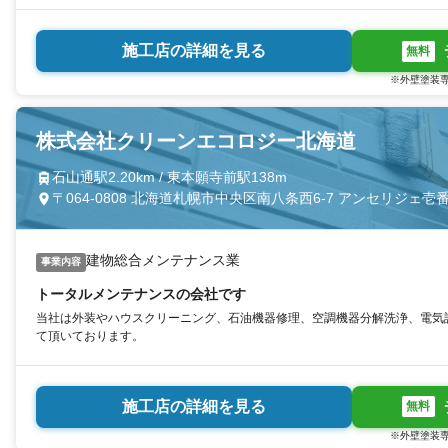
施工店の詳細を見る
無料
※外壁塗装専
株式会社クリーンエコロジー北海道
石山通駅2.20km / 東本願寺前駅138m
〒064-0808 北海道札幌市中央区南八条西6-7 アンセリジェ壱番
建物総合メンテナンス業
事業内容
トータルメンテナンスの会社です
当社は外装やハウスクリーニング、石油機器修理、空調機器分解洗浄、電気
て頂いております。
施工店の詳細を見る
無料
※外壁塗装専