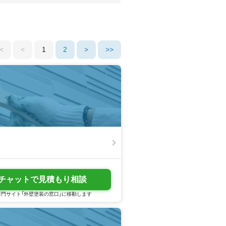
<
<
1
2
>
>>
チャットで見積もり相談
門サイト「外壁塗装の窓口」に移動します