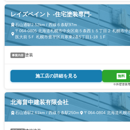
レイズペイント -住宅塗装専門-
石山通駅2.52km / 西線６条駅97m
〒064-0805 北海道札幌市中央区南５条西１５丁目２ 札幌市
医大前 5Ｆ 札幌市豊平区月寒東2条5丁目1-18 １F
塗装
事業内容
施工店の詳細を見る
無料
※外壁塗装専
北海畠中建装有限会社
石山通駅2.61km / 西線６条駅250m
〒064-0804 北海道