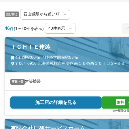
並び替え
46
<
件
(1〜40件を表示)
ＩＣＨＩＥ建装
石山通駅804m / 静修学園前駅534m
〒064-0916 北海道札幌市中央区南１６条西１０丁目３−３３
建築塗装
事業内容
施工店の詳細を見る
無料
※外壁塗装専
有限会社日研サービスホーム