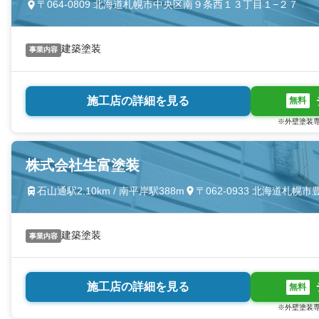
〒064-0809 北海道札幌市中央区南９条西１３丁目１−２７
建築塗装
事業内容
施工店の詳細を見る
無料
※外壁塗装専
株式会社生富塗装
石山通駅2.10km / 南平岸駅388m
〒062-0933 北海道札
建築塗装
事業内容
施工店の詳細を見る
無料
※外壁塗装専