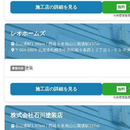
施工店の詳細を見る
無料
※外壁塗装専
レオホームズ
石山通駅1.96km / 西線９条旭山公園通駅437m
〒064-0809 北海道札幌市中央区南９条西１２丁目１−５３ 中
塗装
事業内容
施工店の詳細を見る
無料
※外壁塗装専
株式会社石川塗装店
石山通駅1.97km / 西線９条旭山公園通駅227m