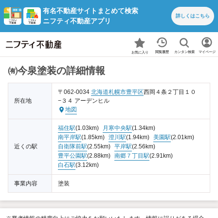
有名不動産サイトまとめて検索
詳しくは
こちら
ニフティ不動産アプリ
カンタン検索
閲覧履歴
マイページ
お気に入り
㈲今泉塗装の詳細情報
〒062-0034
北海道
札幌市豊平区
西岡４条２丁目１０
所在地
−３４ アーデンヒル
地図
福住駅
(1.03km)
月寒中央駅
(1.34km)
南平岸駅
(1.85km)
澄川駅
(1.94km)
美園駅
(2.01km)
近くの駅
自衛隊前駅
(2.55km)
平岸駅
(2.56km)
豊平公園駅
(2.88km)
南郷７丁目駅
(2.91km)
白石駅
(3.12km)
事業内容
塗装