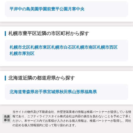
平岸
中の島
美園
学園前
豊平公園
月寒中央
札幌市豊平区近隣の市区町村から探す
札幌市北区
札幌市東区
札幌市白石区
札幌市南区
札幌市西区
札幌市厚別区
北海道近隣の都道府県から探す
北海道
青森県
岩手県
宮城県
秋田県
山形県
福島県
当サイトの物件及び不動産会社、外壁塗装業者の情報は検索パートナーが提供している情
報であり、ニフティライフスタイル株式会社は内容の責任を負わないことを予めご了承く
免責
事項
ださい。本サービス内でお客様が入力される個人情報は、検索パートナーが取得し、同社
の定める個人情報規約に従って取り扱われます。