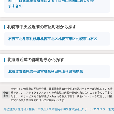
西４丁目
電車事業所前
西２８丁目
円山公園
西線１６条
すすきの
札幌市中央区近隣の市区町村から探す
石狩市
北斗市
札幌市
札幌市北区
札幌市東区
札幌市白石区
北海道近隣の都道府県から探す
北海道
青森県
岩手県
宮城県
秋田県
山形県
福島県
当サイトの物件及び不動産会社、外壁塗装業者の情報は検索パートナーが提供している情
報であり、ニフティライフスタイル株式会社は内容の責任を負わないことを予めご了承く
免責
事項
ださい。本サービス内でお客様が入力される個人情報は、検索パートナーが取得し、同社
の定める個人情報規約に従って取り扱われます。
外壁塗装
北海道
札幌市中央区
東本願寺前駅
株式会社クリーンエコロジー北海