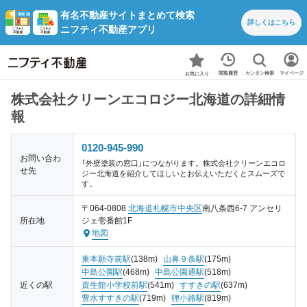
有名不動産サイトまとめて検索
詳しくは
こちら
ニフティ不動産アプリ
カンタン検索
閲覧履歴
マイページ
お気に入り
株式会社クリーンエコロジー北海道の詳細情
報
0120-945-990
お問い合わ
「外壁塗装の窓口」につながります。株式会社クリーンエコロ
せ先
ジー北海道を紹介してほしいとお伝えいただくとスムーズで
す。
〒064-0808
北海道
札幌市中央区
南八条西6-7 アンセリ
所在地
ジェ壱番館1F
地図
東本願寺前駅
(138m)
山鼻９条駅
(175m)
中島公園駅
(468m)
中島公園通駅
(518m)
近くの駅
資生館小学校前駅
(541m)
すすきの駅
(637m)
豊水すすきの駅
(719m)
狸小路駅
(819m)