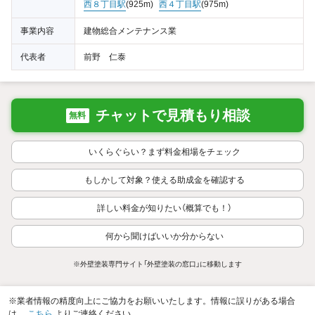
西８丁目駅
(925m)
西４丁目駅
(975m)
事業内容
建物総合メンテナンス業
代表者
前野 仁泰
チャットで見積もり相談
無料
いくらぐらい？まず料金相場をチェック
もしかして対象？使える助成金を確認する
詳しい料金が知りたい（概算でも！）
何から聞けばいいか分からない
※外壁塗装専門サイト「外壁塗装の窓口」に移動します
※業者情報の精度向上にご協力をお願いいたします。情報に誤りがある場合
は、
こちら
よりご連絡ください。