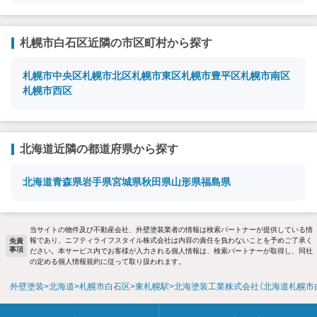
札幌市白石区近隣の市区町村から探す
札幌市中央区
札幌市北区
札幌市東区
札幌市豊平区
札幌市南区
札幌市西区
北海道近隣の都道府県から探す
北海道
青森県
岩手県
宮城県
秋田県
山形県
福島県
当サイトの物件及び不動産会社、外壁塗装業者の情報は検索パートナーが提供している情
報であり、ニフティライフスタイル株式会社は内容の責任を負わないことを予めご了承く
免責
事項
ださい。本サービス内でお客様が入力される個人情報は、検索パートナーが取得し、同社
の定める個人情報規約に従って取り扱われます。
外壁塗装
北海道
札幌市白石区
東札幌駅
北海塗装工業株式会社（北海道札幌市