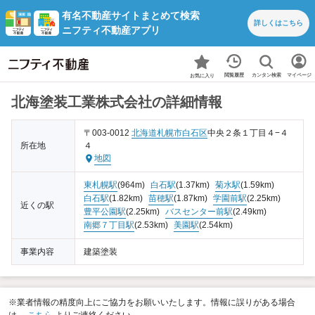
有名不動産サイトまとめて検索
詳しくは
こちら
ニフティ不動産アプリ
カンタン検索
閲覧履歴
マイページ
お気に入り
北海塗装工業株式会社の詳細情報
〒003-0012
北海道
札幌市白石区
中央２条１丁目４−４
所在地
４
地図
東札幌駅
(964m)
白石駅
(1.37km)
菊水駅
(1.59km)
白石駅
(1.82km)
苗穂駅
(1.87km)
学園前駅
(2.25km)
近くの駅
豊平公園駅
(2.25km)
バスセンター前駅
(2.49km)
南郷７丁目駅
(2.53km)
美園駅
(2.54km)
事業内容
建築塗装
※業者情報の精度向上にご協力をお願いいたします。情報に誤りがある場合