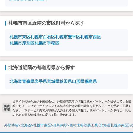
札幌市南区近隣の市区町村から探す
札幌市東区
札幌市白石区
札幌市豊平区
札幌市西区
札幌市厚別区
札幌市手稲区
北海道近隣の都道府県から探す
北海道
青森県
岩手県
宮城県
秋田県
山形県
福島県
当サイトの物件及び不動産会社、外壁塗装業者の情報は検索パートナーが提供している情
報であり、ニフティライフスタイル株式会社は内容の責任を負わないことを予めご了承く
免責
事項
ださい。本サービス内でお客様が入力される個人情報は、検索パートナーが取得し、同社
の定める個人情報規約に従って取り扱われます。
外壁塗装
北海道
札幌市南区
真駒内駅
西村末松塗装工業（北海道札幌市南区）