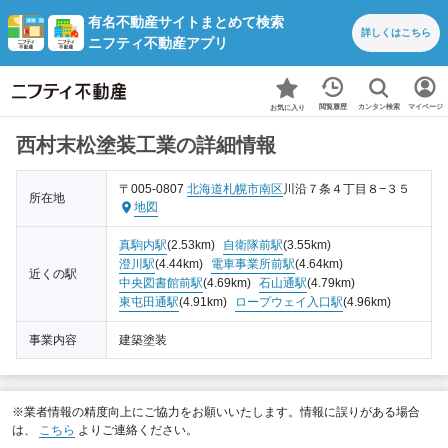
有名不動産サイトまとめて検索
詳しくは
こちら
ニフティ不動産アプリ
カンタン検索
閲覧履歴
マイページ
お気に入り
西村末松塗装工業の詳細情報
〒005-0807
北海道
札幌市南区
川沿７条４丁目８−３５
所在地
地図
真駒内駅
(2.53km)
自衛隊前駅
(3.55km)
澄川駅
(4.44km)
電車事業所前駅
(4.64km)
近くの駅
中央図書館前駅
(4.69km)
石山通駅
(4.79km)
東屯田通駅
(4.91km)
ロープウェイ入口駅
(4.96km)
事業内容
建築塗装
※業者情報の精度向上にご協力をお願いいたします。情報に誤りがある場合
は、
こちら
よりご連絡ください。