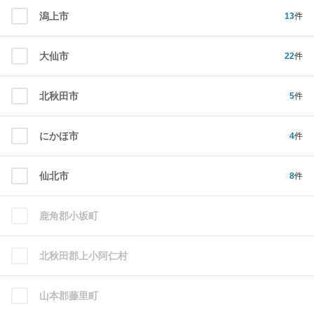
潟上市
13
件
大仙市
22
件
北秋田市
5
件
にかほ市
4
件
仙北市
8
件
鹿角郡小坂町
北秋田郡上小阿仁村
山本郡藤里町