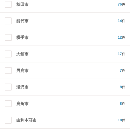
秋田市
76
件
能代市
14
件
横手市
12
件
大館市
17
件
男鹿市
7
件
湯沢市
8
件
鹿角市
8
件
由利本荘市
18
件