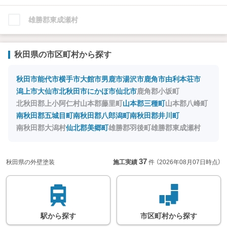
雄勝郡東成瀬村
秋田県の市区町村から探す
秋田市
能代市
横手市
大館市
男鹿市
湯沢市
鹿角市
由利本荘市
潟上市
大仙市
北秋田市
にかほ市
仙北市
鹿角郡小坂町
北秋田郡上小阿仁村
山本郡藤里町
山本郡三種町
山本郡八峰町
南秋田郡五城目町
南秋田郡八郎潟町
南秋田郡井川町
南秋田郡大潟村
仙北郡美郷町
雄勝郡羽後町
雄勝郡東成瀬村
37
秋田県の外壁塗装
施工実績
件
（2026年08月07日時点）
駅
から
探す
市区町村
から
探す