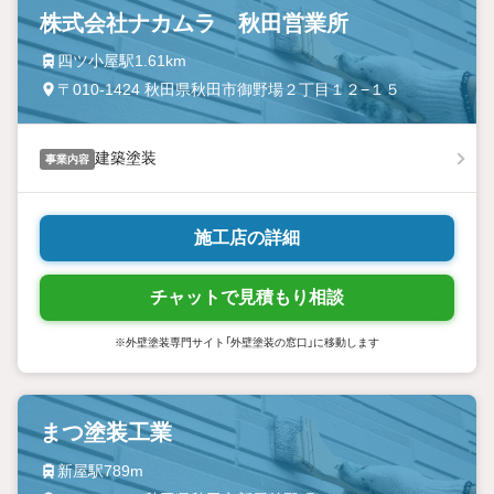
株式会社ナカムラ 秋田営業所
四ツ小屋駅1.61km
〒010-1424 秋田県秋田市御野場２丁目１２−１５
建築塗装
事業内容
施工店の詳細
チャットで見積もり相談
※外壁塗装専門サイト「外壁塗装の窓口」に移動します
まつ塗装工業
新屋駅789m