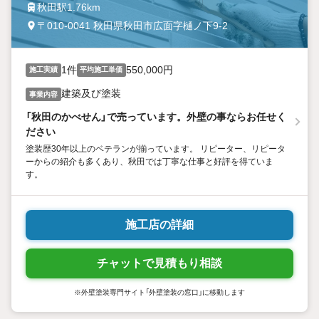
秋田駅1.76km
〒010-0041 秋田県秋田市広面字樋ノ下9-2
1件
550,000円
施工実績
平均施工単価
建築及び塗装
事業内容
「秋田のかべせん」で売っています。外壁の事ならお任せく
ださい
塗装歴30年以上のベテランが揃っています。 リピーター、リピータ
ーからの紹介も多くあり、秋田では丁寧な仕事と好評を得ていま
す。
施工店の詳細
チャットで見積もり相談
※外壁塗装専門サイト「外壁塗装の窓口」に移動します