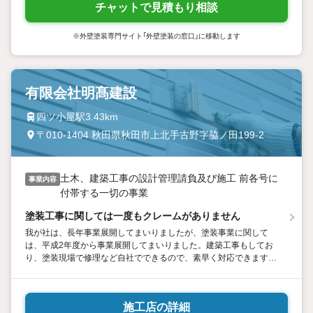
チャットで見積もり相談
※外壁塗装専門サイト「外壁塗装の窓口」に移動します
有限会社明髙建設
四ツ小屋駅3.43km
〒010-1404 秋田県秋田市上北手古野字脇ノ田199-2
土木、建築工事の設計管理請負及び施工 前各号に
事業内容
付帯する一切の事業
塗装工事に関しては一度もクレームがありません
我が社は、長年事業展開してまいりましたが、塗装事業に関して
は、平成2年度から事業展開してまいりました。建築工事もしてお
り、塗装現場で修理など自社でできるので、素早く対応できます。
社長が建築士なので、面積などすべてCAD図面を書いてお客様に提
案します。 OB客からの紹介などもあり、業績をあげています。
施工店の詳細