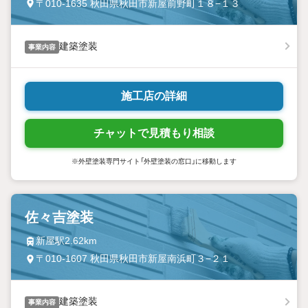
〒010-1635 秋田県秋田市新屋前野町１８−１３
建築塗装
事業内容
施工店の詳細
チャットで見積もり相談
※外壁塗装専門サイト「外壁塗装の窓口」に移動します
佐々吉塗装
新屋駅2.62km
〒010-1607 秋田県秋田市新屋南浜町３−２１
建築塗装
事業内容