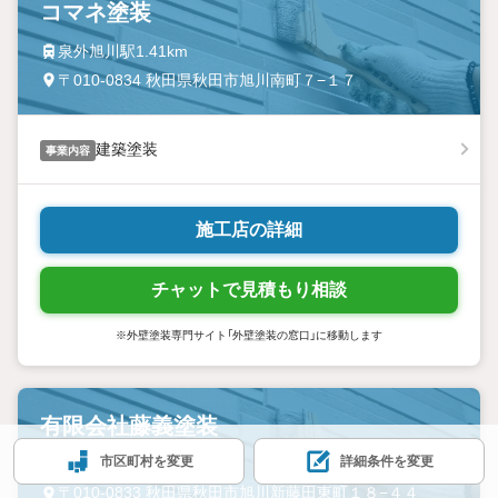
コマネ塗装
泉外旭川駅1.41km
〒010-0834 秋田県秋田市旭川南町７−１７
建築塗装
事業内容
施工店の詳細
チャットで見積もり相談
※外壁塗装専門サイト「外壁塗装の窓口」に移動します
有限会社藤義塗装
市区町村を変更
詳細条件を変更
泉外旭川駅1.55km
〒010-0833 秋田県秋田市旭川新藤田東町１８−４４