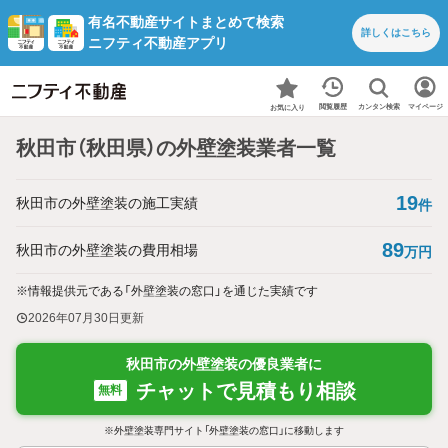
有名不動産サイトまとめて検索
詳しくは
こちら
ニフティ不動産アプリ
カンタン検索
閲覧履歴
マイページ
お気に入り
秋田市（秋田県）の外壁塗装業者一覧
19
秋田市の外壁塗装の施工実績
件
89
秋田市の外壁塗装の費用相場
万円
※情報提供元である「外壁塗装の窓口」を通じた実績です
2026年07月30日
更新
秋田市の外壁塗装の優良業者に
チャットで見積もり相談
無料
※外壁塗装専門サイト「外壁塗装の窓口」に移動します