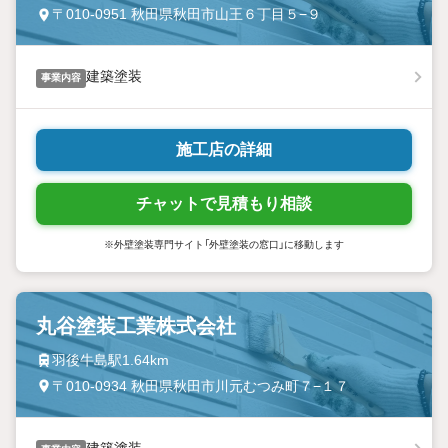
〒010-0951 秋田県秋田市山王６丁目５−９
建築塗装
事業内容
施工店の詳細
チャットで見積もり相談
※外壁塗装専門サイト「外壁塗装の窓口」に移動します
丸谷塗装工業株式会社
羽後牛島駅1.64km
〒010-0934 秋田県秋田市川元むつみ町７−１７
建築塗装