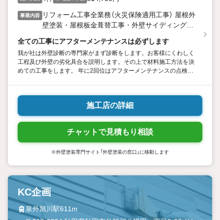
リフォーム工事全業務（火災保険適用工事） 屋根外
事業内容
壁塗装・屋根板金葺替工事・外壁サイディング工
事・ 内装工事・外構工事・水廻り工事・住宅全般
全ての工事にアフターメンテナンスは必ずします
工事
我が社は外壁診断の専門家がまず診断をします。お客様にくわしく
工程及び外壁の劣化具合を説明します。その上で材料施工方法を決
めての工事をします。 年に2回位はアフターメンテナンスの点検を
心がけています。
施工店の詳細
チャットで見積もり相談
※外壁塗装専門サイト「外壁塗装の窓口」に移動します
KC企画
泉外旭川駅611m