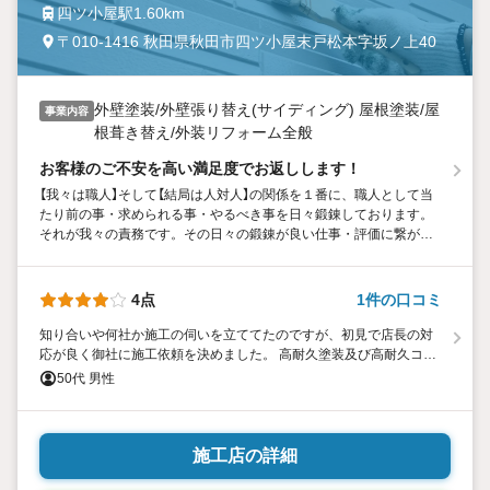
四ツ小屋駅1.60km
〒010-1416 秋田県秋田市四ツ小屋末戸松本字坂ノ上40
外壁塗装/外壁張り替え(サイディング) 屋根塗装/屋
事業内容
根葺き替え/外装リフォーム全般
お客様のご不安を高い満足度でお返しします！
【我々は職人】そして【結局は人対人】の関係を１番に、職人として当
たり前の事・求められる事・やるべき事を日々鍛錬しております。
それが我々の責務です。その日々の鍛錬が良い仕事・評価に繋が
り、その先にお互いの発展があると信じています。お住まいのこと
なら「外壁塗装の窓口 秋田店」へご依頼ください。
4点
1件の口コミ
知り合いや何社か施工の伺いを立ててたのですが、初見で店長の対
応が良く御社に施工依頼を決めました。 高耐久塗装及び高耐久コー
キングの説明をパンフレット等で理解でき予算に応じた塗装ランク
50代 男性
を選べました。超高耐久塗装は凄く艶や塗膜厚も良好です。
施工店の詳細