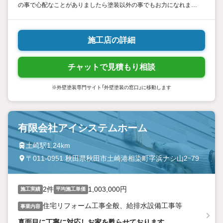
の事で心配なことがありましたら塗装以外の事でもお力になれま
す。
施工店の詳細
チャットで見積もり相談
※外壁塗装専門サイト「外壁塗装の窓口」に移動します
有限会社アイシステムホーム
土崎駅1.24km
〒011-0951 秋田県秋田市土崎港相染町字浜ナシ山2ｰ79
2件
1,003,000円
施工実績
平均施工単価
住宅リフォーム工事全般、給排水設備工事等
事業内容
真面目に丁寧に対応しお家を甦らせております。