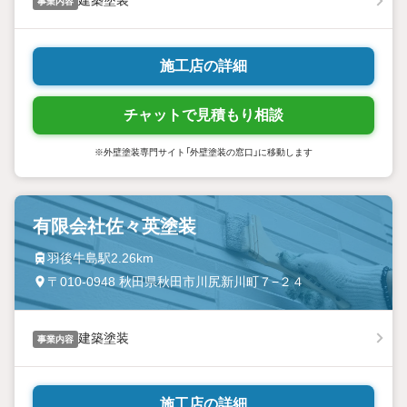
事業内容
施工店の詳細
チャットで見積もり相談
※外壁塗装専門サイト「外壁塗装の窓口」に移動します
有限会社佐々英塗装
羽後牛島駅2.26km
〒010-0948 秋田県秋田市川尻新川町７−２４
建築塗装
事業内容
施工店の詳細