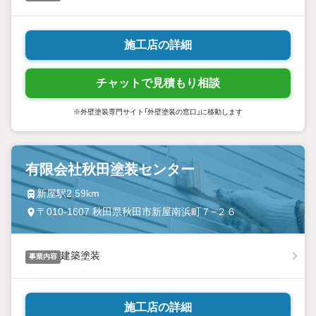
施工店の詳細
チャットで見積もり相談
※外壁塗装専門サイト「外壁塗装の窓口」に移動します
有限会社秋田塗装センター
新屋駅2.59km
〒010-1607 秋田県秋田市新屋南浜町７−２６
建築塗装
事業内容
施工店の詳細