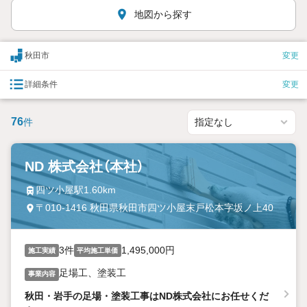
地図から探す
秋田市
変更
詳細条件
変更
76
件
ND 株式会社（本社）
四ツ小屋駅1.60km
〒010-1416 秋田県秋田市四ツ小屋末戸松本字坂ノ上40
3件
1,495,000円
施工実績
平均施工単価
足場工、塗装工
事業内容
秋田・岩手の足場・塗装工事はND株式会社にお任せくだ