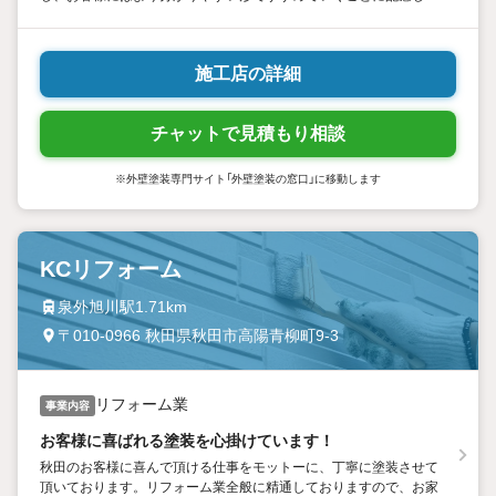
います。 ぜひ、お気軽にお問い合わせくださいませ。
施工店の詳細
チャットで見積もり相談
※外壁塗装専門サイト「外壁塗装の窓口」に移動します
KCリフォーム
泉外旭川駅1.71km
〒010-0966 秋田県秋田市高陽青柳町9-3
リフォーム業
事業内容
お客様に喜ばれる塗装を心掛けています！
秋田のお客様に喜んで頂ける仕事をモットーに、丁寧に塗装させて
頂いております。リフォーム業全般に精通しておりますので、お家