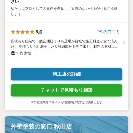
さい
私たちはプロとしての責任を自覚し、妥協のない仕上がりをご提供
します
5点
1件の口コミ
見積もり段階で 競合他社よりも足場が自社で施工料金が安く済ん
だ。 見積もりも計測をしたり詳細部分を見て出し、材料の素材は現
時点で長持ちしてコスト的に良いものを選んでくれた様です。他社
50代 女性
よりも材料は同じでもコストが安かった。 足場を組むにも撤去も早
い。 塗装者も最初は人数多めで入ってくれて あとは2週間を担当
者達がやってくれた。 開始時も終了時も挨拶の声かけをしてくれた
り安心して任せられた。 塗装の窓口を通して結果的に良かったで
施工店の詳細
す。
チャットで見積もり相談
※外壁塗装専門サイト「外壁塗装の窓口」に移動します
外壁塗装の窓口 秋田店