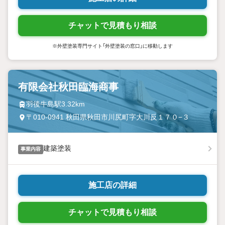
チャットで見積もり相談
※外壁塗装専門サイト「外壁塗装の窓口」に移動します
有限会社秋田臨海商事
羽後牛島駅3.32km
〒010-0941 秋田県秋田市川尻町字大川反１７０−３
建築塗装
事業内容
施工店の詳細
チャットで見積もり相談