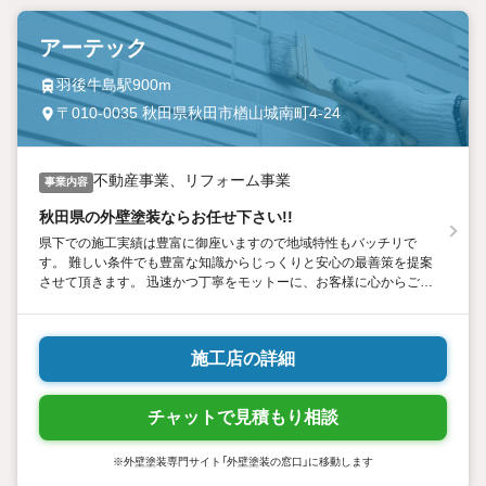
アーテック
羽後牛島駅900m
〒010-0035 秋田県秋田市楢山城南町4-24
不動産事業、リフォーム事業
事業内容
秋田県の外壁塗装ならお任せ下さい!!
県下での施工実績は豊富に御座いますので地域特性もバッチリで
す。 難しい条件でも豊富な知識からじっくりと安心の最善策を提案
させて頂きます。 迅速かつ丁寧をモットーに、お客様に心からご満
足頂く為に一生懸命お手伝いさせて頂きます。是非、お気軽にご相
談下さいませ。
施工店の詳細
チャットで見積もり相談
※外壁塗装専門サイト「外壁塗装の窓口」に移動します