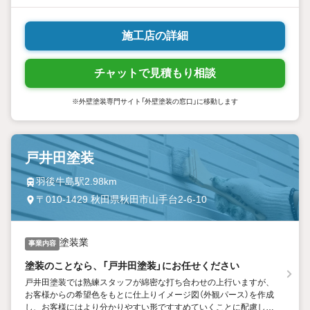
施工店の詳細
チャットで見積もり相談
※外壁塗装専門サイト「外壁塗装の窓口」に移動します
戸井田塗装
羽後牛島駅2.98km
〒010-1429 秋田県秋田市山手台2-6-10
塗装業
事業内容
塗装のことなら、「戸井田塗装」にお任せください
戸井田塗装では熟練スタッフが綿密な打ち合わせの上行いますが、
お客様からの希望色をもとに仕上りイメージ図（外観パース）を作成
し、お客様にはより分かりやすい形ですすめていくことに配慮して