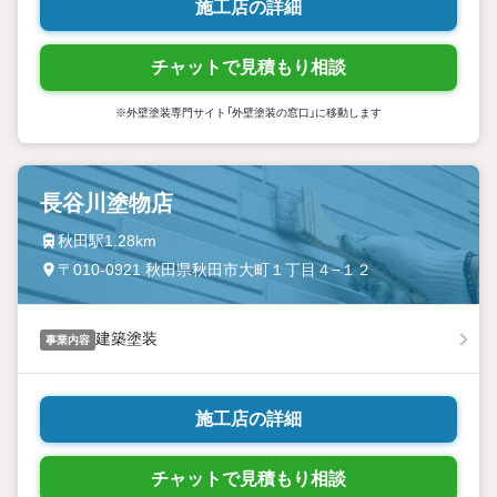
施工店の詳細
チャットで見積もり相談
※外壁塗装専門サイト「外壁塗装の窓口」に移動します
長谷川塗物店
秋田駅1.28km
〒010-0921 秋田県秋田市大町１丁目４−１２
建築塗装
事業内容
施工店の詳細
チャットで見積もり相談