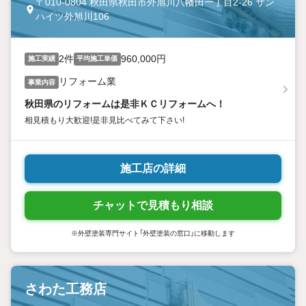
〒010-0804 秋田県秋田市外旭川八幡田一丁目2-26 サン
ハイツ外旭川106
2件
960,000円
施工実績
平均施工単価
リフォーム業
事業内容
秋田県のリフォームは是非ＫＣリフォームへ！
相見積もり大歓迎!是非見比べてみて下さい!
施工店の詳細
チャットで見積もり相談
※外壁塗装専門サイト「外壁塗装の窓口」に移動します
さわた工務店