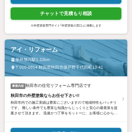
チャットで見積もり相談
※外壁塗装専門サイト「外壁塗装の窓口」に移動します
アイ・リフォーム
泉外旭川駅1.22km
〒010-0914 秋田県秋田市保戸野千代田町13-41
秋田市の住宅リフォーム専門店です
事業内容
秋田市の外壁塗装ならお任せ下さい!!
秋田市内での施工実績は豊富にございますので地域特性もバッチリ
です。 難しい条件でも豊富な知識からじっくりと安心の最善策を提
案させて頂きます。 迅速かつ丁寧をモットーに、お客様に心からご
満足頂く為に一生懸命お手伝いさせて頂きます。是非、お気軽にご
相談下さいませ。