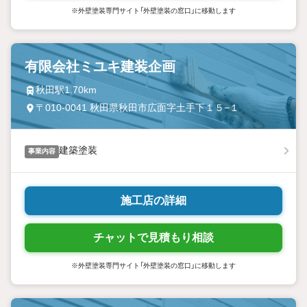
※外壁塗装専門サイト「外壁塗装の窓口」に移動します
有限会社ミユキ建装企画
秋田駅1.70km
〒010-0041 秋田県秋田市広面字土手下１５−１
建築塗装
事業内容
施工店の詳細
チャットで見積もり相談
※外壁塗装専門サイト「外壁塗装の窓口」に移動します