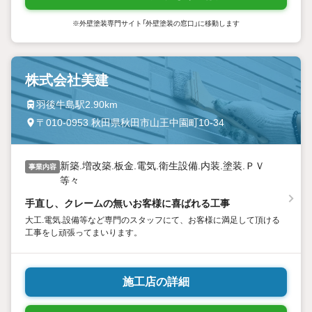
※外壁塗装専門サイト「外壁塗装の窓口」に移動します
株式会社美建
羽後牛島駅2.90km
〒010-0953 秋田県秋田市山王中園町10-34
新築.増改築.板金.電気.衛生設備.内装.塗装.ＰＶ
事業内容
等々
手直し、クレームの無いお客様に喜ばれる工事
大工.電気.設備等など専門のスタッフにて、お客様に満足して頂ける
工事をし頑張ってまいります。
施工店の詳細