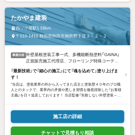
たかやま建装
四ツ小屋駅1.58km
〒010-1412 秋田県秋田市御所野下堤３－２－２
外壁屋根塗装工事一式、多機能断熱塗料「GAINA」
事業内容
正規販売施工代理店、フローリング特殊コーティ
ング施工一式
『最新技術』で『細心の施工』にて『魂を込めて』塗り上げま
す！
"当店は、塗装業界の外から入ってきた店主と塗装歴４０年のプロ職
人とのタックで、業界内の矛盾や悪しき習慣を徹底排除した『お客様
主義』を日々追及しております！ 当店監修『失敗しない外壁塗装～７
つの防衛策」小冊子を無料にて差し上げております！"
施工店の詳細
チャットで見積もり相談