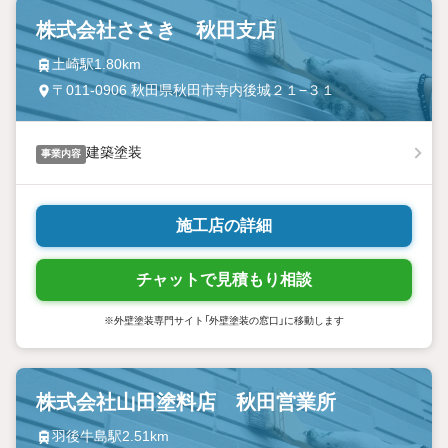
株式会社ささき 秋田支店
土崎駅1.80km
〒011-0906 秋田県秋田市寺内後城２１−３１
建築塗装
事業内容
施工店の詳細
チャットで見積もり相談
※外壁塗装専門サイト「外壁塗装の窓口」に移動します
株式会社山田塗料店 秋田営業所
羽後牛島駅2.51km