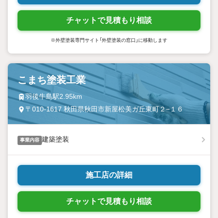
チャットで見積もり相談
※外壁塗装専門サイト「外壁塗装の窓口」に移動します
こまち塗装工業
羽後牛島駅2.95km
〒010-1617 秋田県秋田市新屋松美ガ丘東町２−１６
建築塗装
事業内容
施工店の詳細
チャットで見積もり相談