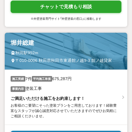
チャットで見積もり相談
※外壁塗装専門サイト「外壁塗装の窓口」に移動します
堀井総建
秋田駅992m
〒010-0006 秋田県秋田市東通館ノ越9-3 館ノ越貸家
7件
675,287円
施工実績
平均施工単価
塗装工事
事業内容
ご満足いただける施工をお約束します！
お客様のご要望にそった塗装プランをご用意しております！経験豊
富なスタッフが誠心誠意対応させていただきますのでぜひお気軽に
ご相談くださいませ。