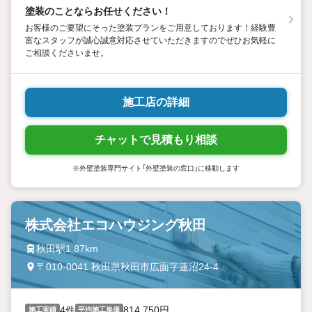
塗装のことならお任せください！
お客様のご要望にそった塗装プランをご用意しております！経験豊
富なスタッフが誠心誠意対応させていただきますのでぜひお気軽に
ご相談くださいませ。
施工店の詳細
チャットで見積もり相談
※外壁塗装専門サイト「外壁塗装の窓口」に移動します
株式会社エコハウジング秋田
秋田駅1.87km
〒010-0041 秋田県秋田市広面字蓮沼24-4
4件
814,750円
施工実績
平均施工単価