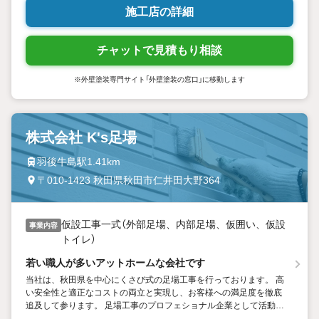
施工店の詳細
チャットで見積もり相談
※外壁塗装専門サイト「外壁塗装の窓口」に移動します
株式会社 K's足場
羽後牛島駅1.41km
〒010-1423 秋田県秋田市仁井田大野364
仮設工事一式（外部足場、内部足場、仮囲い、仮設
事業内容
トイレ）
若い職人が多いアットホームな会社です
当社は、秋田県を中心にくさび式の足場工事を行っております。 高
い安全性と適正なコストの両立と実現し、お客様への満足度を徹底
追及して参ります。 足場工事のプロフェショナル企業として活動し
ていますので、なんなりとご相談ください。