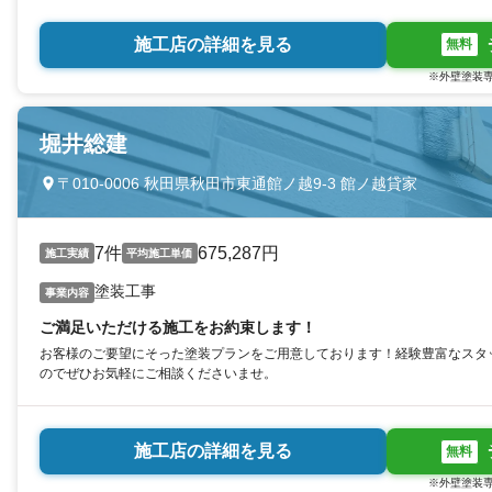
施工店の詳細を見る
無料
※外壁塗装専
堀井総建
〒010-0006 秋田県秋田市東通館ノ越9-3 館ノ越貸家
7件
675,287円
施工実績
平均施工単価
塗装工事
事業内容
ご満足いただける施工をお約束します！
お客様のご要望にそった塗装プランをご用意しております！経験豊富なスタ
のでぜひお気軽にご相談くださいませ。
施工店の詳細を見る
無料
※外壁塗装専