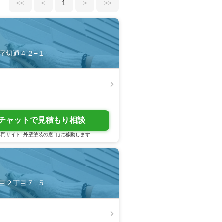
<<
<
1
>
>>
口字切通４２−１
チャットで見積もり相談
門サイト「外壁塗装の窓口」に移動します
ノ目２丁目７−５