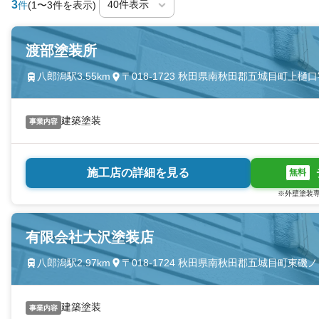
3
件
(1〜3件を表示)
渡部塗装所
八郎潟駅3.55km
〒018-1723 秋田県南秋田郡五城目町上樋
建築塗装
事業内容
施工店の詳細を見る
無料
※外壁塗装専
有限会社大沢塗装店
八郎潟駅2.97km
〒018-1724 秋田県南秋田郡五城目町東磯
建築塗装
事業内容