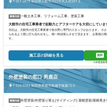
〒017-0878 秋田県大館市川口字大人沢157-3
一般土木工事、リフォーム工事、塗装工事
事業内容
大館市の住宅工事業者で起動力とアフターケアを大切にしていま
当社は、大館市の住宅工事業者で各分野に専門のスタッフがおります。 小
られるよう密に打ち合わせをし、精一杯頑張らさせて頂きます。 お客様の
す。
施工店の詳細を見る
無料
※外壁塗装専
外壁塗装の窓口 男鹿店
〒010-0341 秋田県男鹿市船越字狐森73-5
外壁塗装/外壁張り替え(サイディング) 屋根塗装/屋根葺
事業内容