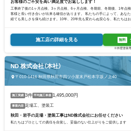
お客様のご不安を高い満足度でお返しします！
工事終了後の1ヶ月点検、3ヶ月点検、6ヶ月点検、冬期前、冬期後、1年点
客様と長い付き合いが出来る確信があります。 私たちの手によって、あな
経ても美しさを保ち続けます。10年、20年先も変わらぬ安心を、私たちは
施工店の詳細を見る
無料
※外壁塗装専
ND 株式会社（本社）
〒010-1416 秋田県秋田市四ツ小屋末戸松本字坂ノ上40
3件
1,495,000円
施工実績
平均施工単価
足場工、塗装工
事業内容
秋田・岩手の足場・塗装工事はND株式会社にお任せください
私たちはプロとしての責任を自覚し、妥協のない仕上がりをご提供します