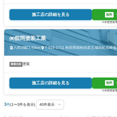
施工店の詳細を見る
無料
※外壁塗装専
㈱舘岡塗装工業
八郎潟駅3.93km
〒018-1711 秋田県南秋田郡五城目町高崎
塗装
事業内容
施工店の詳細を見る
無料
※外壁塗装専
3
件
(1〜3件を表示)