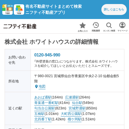
有名不動産サイトまとめて検索
詳しくは
こちら
ニフティ不動産アプリ
カンタン検索
閲覧履歴
マイページ
お気に入り
株式会社 ホワイトハウスの詳細情報
0120-945-990
お問い合わ
「外壁塗装の窓口」につながります。株式会社 ホワイトハウ
せ先
スを紹介してほしいとお伝えいただくとスムーズです。
〒980-0021 宮城県仙台市青葉区中央2-2-10 仙都会館5
所在地
階
地図
あおば通駅
(164m)
広瀬通駅
(264m)
青葉通一番町駅
(414m)
仙台駅
(549m)
近くの駅
勾当台公園駅
(823m)
宮城野通駅
(850m)
五橋駅
(1.01km)
大町西公園駅
(1.07km)
北四番丁駅
(1.42km)
榴ケ岡駅
(1.51km)