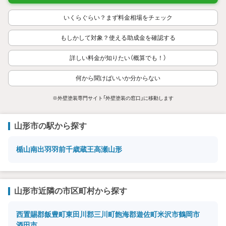
いくらぐらい？まず料金相場をチェック
もしかして対象？使える助成金を確認する
詳しい料金が知りたい（概算でも！）
何から聞けばいいか分からない
※外壁塗装専門サイト「外壁塗装の窓口」に移動します
山形市の駅から探す
楯山
南出羽
羽前千歳
蔵王
高瀬
山形
山形市近隣の市区町村から探す
西置賜郡飯豊町
東田川郡三川町
飽海郡遊佐町
米沢市
鶴岡市
酒田市