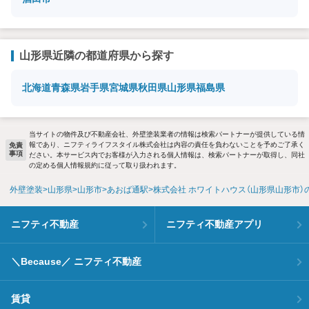
山形県近隣の都道府県から探す
北海道
青森県
岩手県
宮城県
秋田県
山形県
福島県
当サイトの物件及び不動産会社、外壁塗装業者の情報は検索パートナーが提供している情
報であり、ニフティライフスタイル株式会社は内容の責任を負わないことを予めご了承く
免責
事項
ださい。本サービス内でお客様が入力される個人情報は、検索パートナーが取得し、同社
の定める個人情報規約に従って取り扱われます。
外壁塗装
山形県
山形市
あおば通駅
株式会社 ホワイトハウス（山形県山形市）
ニフティ不動産
ニフティ不動産アプリ
＼Because／ ニフティ不動産
賃貸