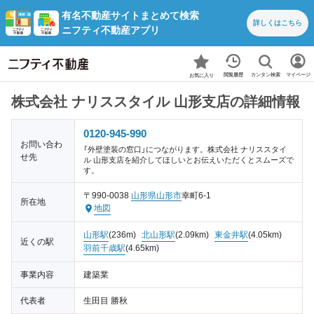
有名不動産サイトまとめて検索
詳しくは
こちら
ニフティ不動産アプリ
カンタン検索
閲覧履歴
マイページ
お気に入り
株式会社 ナリススタイル 山形支店の詳細情報
0120-945-990
お問い合わ
「外壁塗装の窓口」につながります。株式会社 ナリススタイ
せ先
ル 山形支店を紹介してほしいとお伝えいただくとスムーズで
す。
〒990-0038
山形県
山形市
幸町6-1
所在地
地図
山形駅
(236m)
北山形駅
(2.09km)
東金井駅
(4.05km)
近くの駅
羽前千歳駅
(4.65km)
事業内容
建築業
代表者
生田目 勝秋