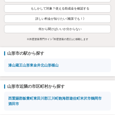
もしかして対象？使える助成金を確認する
詳しい料金が知りたい（概算でも！）
何から聞けばいいか分からない
※外壁塗装専門サイト「外壁塗装の窓口」に移動します
山形市の駅から探す
漆山
蔵王
山形
東金井
北山形
楯山
山形市近隣の市区町村から探す
西置賜郡飯豊町
東田川郡三川町
飽海郡遊佐町
米沢市
鶴岡市
酒田市