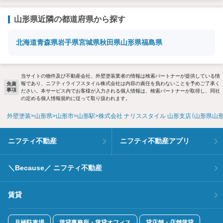
山形県近隣の都道府県から探す
北海道
青森県
岩手県
宮城県
秋田県
山形県
福島県
当サイトの物件及び不動産会社、外壁塗装業者の情報は検索パートナーが提供している情
報であり、ニフティライフスタイル株式会社は内容の責任を負わないことを予めご了承く
免責
事項
ださい。本サービス内でお客様が入力される個人情報は、検索パートナーが取得し、同社
の定める個人情報規約に従って取り扱われます。
外壁塗装
山形県
山形市
山形駅
株式会社 ナリススタイル 山形支店（山形県山
ニフティ不動産
ニフティ不動産アプリ
＼Because／ ニフティ不動産
賃貸
月極駐車場
賃貸事務所・賃貸オフィス
貸店舗・店舗賃貸