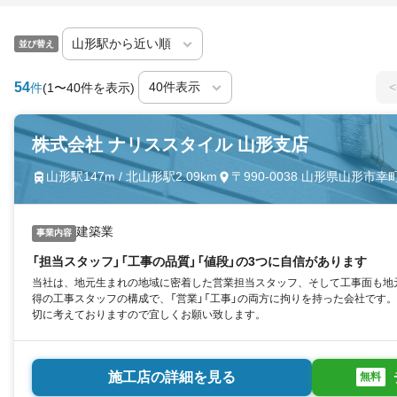
並び替え
54
<
件
(1〜40件を表示)
株式会社 ナリススタイル 山形支店
山形駅147m / 北山形駅2.09km
〒990-0038 山形県山形市幸町
建築業
事業内容
「担当スタッフ」「工事の品質」「値段」の3つに自信があります
当社は、地元生まれの地域に密着した営業担当スタッフ、そして工事面も地
得の工事スタッフの構成で、「営業」「工事」の両方に拘りを持った会社です
切に考えておりますので宜しくお願い致します。
施工店の詳細を見る
無料