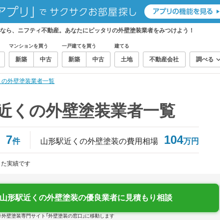
しなら、ニフティ不動産。あなたにピッタリの外壁塗装業者をみつけよう！
マンションを買う
一戸建てを買う
建てる
新築
中古
新築
中古
土地
不動産会社
調べる
くの外壁塗装業者一覧
）近くの外壁塗装業者一覧
7
104
件
山形駅近くの外壁塗装の費用相場
万円
じた実績です
山形駅近くの外壁塗装の優良業者に見積もり相談
※外壁塗装専門サイト「外壁塗装の窓口」に移動します