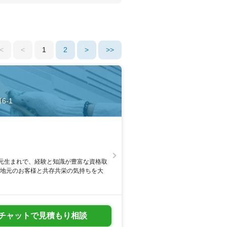
<
<
1
2
>
>>
6-1
元生まれで、経験と知識が豊富な資格取
。地元のお客様と共存共栄の気持ちを大
チャットで見積もり相談