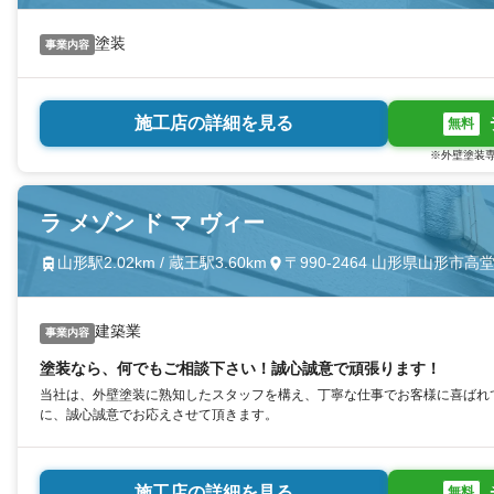
塗装
事業内容
施工店の詳細を見る
無料
※外壁塗装専
ラ メゾン ド マ ヴィー
山形駅2.02km / 蔵王駅3.60km
〒990-2464 山形県山形市高堂
建築業
事業内容
塗装なら、何でもご相談下さい！誠心誠意で頑張ります！
当社は、外壁塗装に熟知したスタッフを構え、丁寧な仕事でお客様に喜ばれ
に、誠心誠意でお応えさせて頂きます。
施工店の詳細を見る
無料