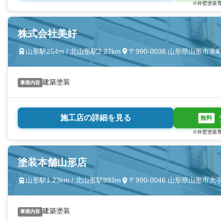
※外壁塗装専
株式会社美好
山形駅254m / 北山形駅2.27km
〒990-0038 山形県山形市
建築塗装
事業内容
施工店の詳細を見る
無料
※外壁塗装専
塗装本舗山形店
山形駅1.23km / 北山形駅893m
〒990-0046 山形県山形市
建築塗装
事業内容