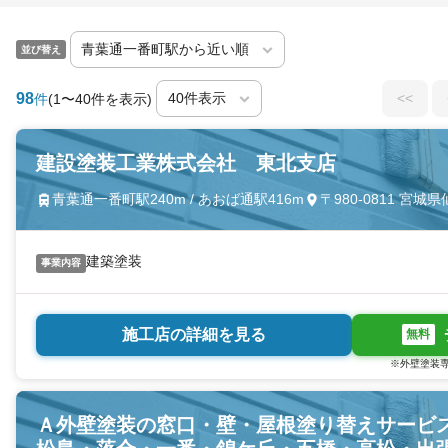
並び替え
98
<<
件
(1〜40件を表示)
建設塗装工業株式会社 東北支店
青葉通一番町駅240m / あおば通駅416m
〒980-0811 
建築塗装
事業内容
施工店の詳細を見る
無料
※外壁塗装専
Ａ外壁塗装の窓口・壁・屋根塗り替えサービ