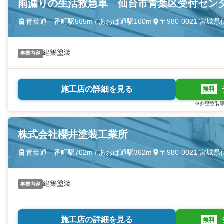
雨漏りの生活救急車 仙台市青葉区受付セン
青葉通一番町駅565m / あおば通駅160m
〒980-0021 宮
建築塗装
事業内容
施工店の詳細を見る
無料
※外壁塗装専
株式会社櫻井塗装工業所
青葉通一番町駅702m / あおば通駅362m
〒980-0021 宮
建築塗装
事業内容
施工店の詳細を見る
無料