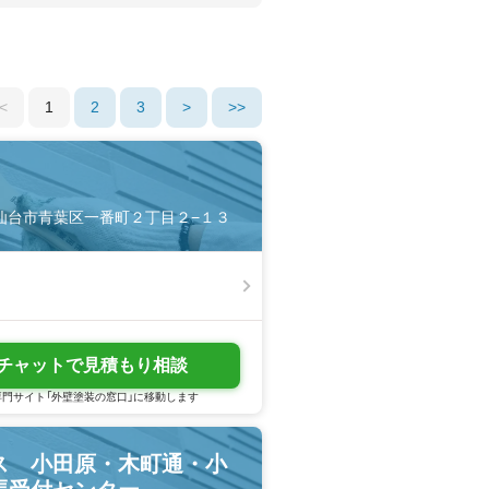
<
1
2
3
>
>>
宮城県仙台市青葉区一番町２丁目２−１３
チャットで見積もり相談
門サイト「外壁塗装の窓口」に移動します
ス 小田原・木町通・小