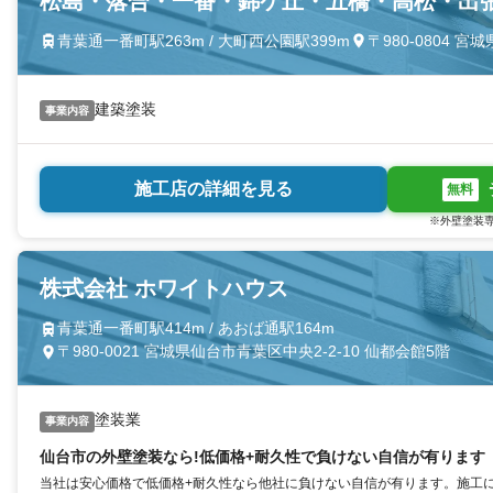
松島・落合・一番・錦ケ丘・五橋・高松・出
青葉通一番町駅263m / 大町西公園駅399m
〒980-0804
建築塗装
事業内容
施工店の詳細を見る
無料
※外壁塗装専
株式会社 ホワイトハウス
青葉通一番町駅414m / あおば通駅164m
〒980-0021 宮城県仙台市青葉区中央2-2-10 仙都会館5階
塗装業
事業内容
仙台市の外壁塗装なら!低価格+耐久性で負けない自信が有ります
当社は安心価格で低価格+耐久性なら他社に負けない自信が有ります。施工