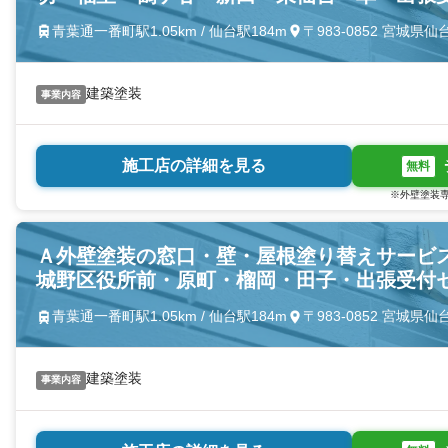
青葉通一番町駅1.05km / 仙台駅184m
〒983-0852 宮城
建築塗装
事業内容
施工店の詳細を見る
無料
※外壁塗装専
Ａ外壁塗装の窓口・壁・屋根塗り替えサービ
城野区役所前・原町・榴岡・田子・出張受付
青葉通一番町駅1.05km / 仙台駅184m
〒983-0852 宮城
建築塗装
事業内容