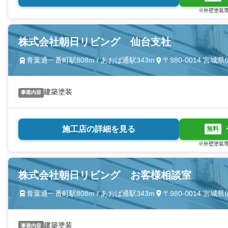
※外壁塗装専
株式会社朝日リビング 仙台支社
青葉通一番町駅808m / あおば通駅343m
〒980-0014 宮
建築塗装
事業内容
施工店の詳細を見る
無料
※外壁塗装専
株式会社朝日リビング お客様相談室
青葉通一番町駅808m / あおば通駅343m
〒980-0014 宮
建築塗装
事業内容