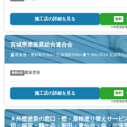
施工店の詳細を見る
無料
※外壁塗装専
宮城県塗装業組合連合会
青葉通一番町駅976m / 広瀬通駅508m
〒980-0014 宮城
建築塗装
事業内容
施工店の詳細を見る
無料
※外壁塗装専
Ａ外壁塗装の窓口・壁・屋根塗り替えサービ
切・福室・鶴ケ谷・新田・東仙台・幸・出張