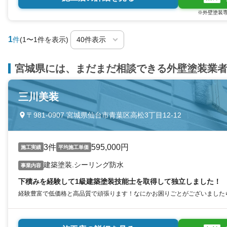
※外壁塗装専
1
件
(1〜1件を表示)
宮城県には、まだまだ相談できる外壁塗装業
三川美装
〒981-0907 宮城県仙台市青葉区高松3丁目12-12
3件
595,000円
施工実績
平均施工単価
建築塗装.シーリング防水
事業内容
下積みを経験して1級建築塗装技能士を取得して独立しました！
経験豊富で低価格と高品質で頑張ります！なにかお困りごとがございました