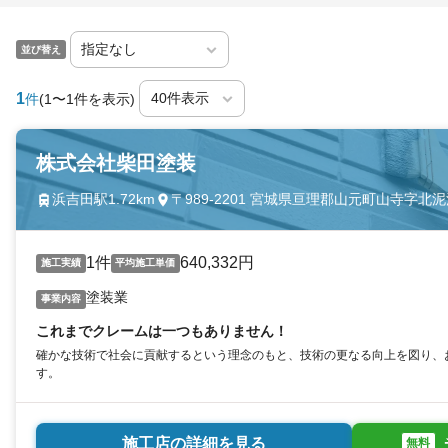
並び替え
1
件
(1〜1件を表示)
株式会社柴田塗装
浜吉田駅1.72km
〒989-2201 宮城県亘理郡山元町山寺字北泥
1件
640,332円
施工実績
平均施工単価
塗装業
事業内容
これまでクレームは一つもありません！
確かな技術で社会に貢献するという理念のもと、技術の更なる向上を図り、
す。
施工店の詳細を見る
無料