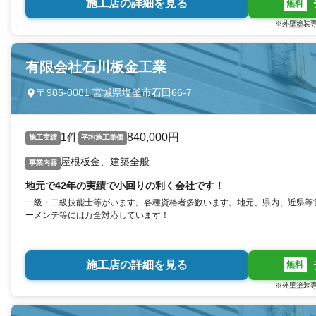
施工店の詳細を見る
無料
※外壁塗装専
有限会社石川板金工業
〒985-0081 宮城県塩釜市石田66-7
1件
840,000円
施工実績
平均施工単価
屋根板金、建築全般
事業内容
地元で42年の実績で小回りの利く会社です！
一級・二級技能士等がいます。各種資格者多数います。地元、県内、近県等
ーメンテ等には万全対応しています！
施工店の詳細を見る
無料
※外壁塗装専