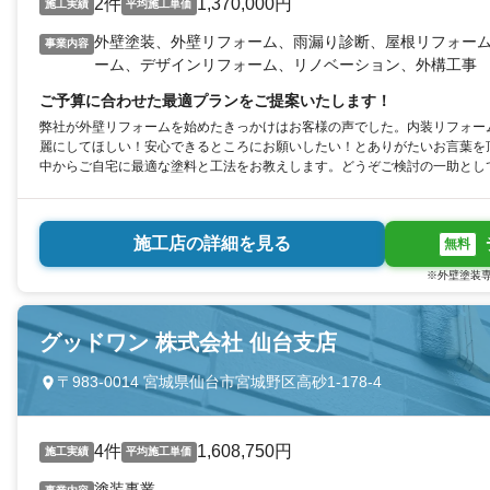
2件
1,370,000円
施工実績
平均施工単価
外壁塗装、外壁リフォーム、雨漏り診断、屋根リフォー
事業内容
ーム、デザインリフォーム、リノベーション、外構工事
ご予算に合わせた最適プランをご提案いたします！
弊社が外壁リフォームを始めたきっかけはお客様の声でした。内装リフォー
麗にしてほしい！安心できるところにお願いしたい！とありがたいお言葉を
中からご自宅に最適な塗料と工法をお教えします。どうぞご検討の一助とし
施工店の詳細を見る
無料
※外壁塗装専
グッドワン 株式会社 仙台支店
〒983-0014 宮城県仙台市宮城野区高砂1-178-4
4件
1,608,750円
施工実績
平均施工単価
塗装事業