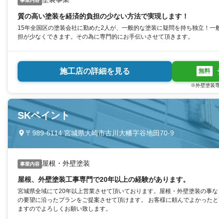
事業内容
質の高い塗装を経済的負担の少ない方法で実現します！
15年全国区の塗装会社に勤めた2人が、一般的な塗装に疑問を持ち独立！一
担が少なくできます。その為に専門的にお手伝いさせて頂きます。
施工店の詳細を見る
無料
※外壁塗装専
SKペイント
〒989-6114 宮城県大崎市古川大幡字谷地田70-9
屋根・外壁塗装
事業内容
屋根、外壁塗装工事専門で20年以上の経験があります。
宮城県全域にて20年以上営業させて頂いております。屋根・外壁塗装の事
の要望に沿ったプランをご提案させて頂けます。 お客様に頼んでよかった
ますのでよろしくお願い致します。