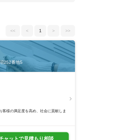
<<
<
1
>
>>
沼252番地5
お客様の満足度を高め、社会に貢献しま
チャットで見積もり相談