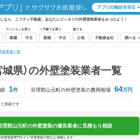
探しなら、ニフティ不動産。あなたにピッタリの外壁塗装業者をみつけよう！
マンションを買う
一戸建てを買う
建てる
新築
中古
新築
中古
土地
不動産会社
調べる
塗装業者一覧
宮城県）の外壁塗装業者一覧
1
64
績
件
亘理郡山元町の外壁塗装の費用相場
万円
じた実績です
亘理郡山元町の外壁塗装の優良業者に見積もり相談
※外壁塗装専門サイト「外壁塗装の窓口」に移動します