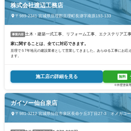
株式会社渡辺工務店
〒989-2341 宮城県亘理郡亘理町長瀞字南原193-133
土木・建築一式工事、リフォーム工事、エクステリア工
事業内容
家に関することは、全てに対応できます。
亘理で５7年地元の建設業者として営業してきました。あらゆる工事にお応
ます。
施工店の詳細を見る
無料
※外壁塗装専
ガイソー仙台泉店
〒981-3212 宮城県仙台市泉区長命ケ丘3丁目27‐3 オメガコー