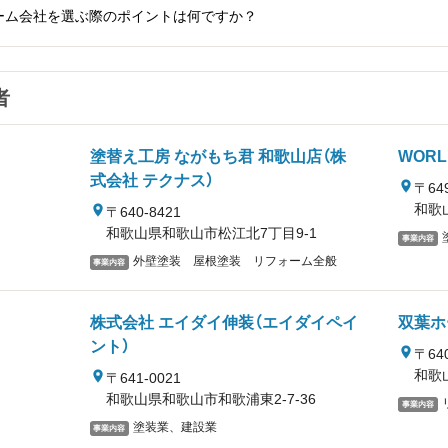
ーム会社を選ぶ際のポイントは何ですか？
者
塗替え工房 ながもち君 和歌山店（株
WORL
式会社 テクナス）
〒649
和歌
〒640-8421
和歌山県和歌山市松江北7丁目9-1
事業内容
外壁塗装 屋根塗装 リフォーム全般
事業内容
株式会社 エイダイ伸装（エイダイペイ
双葉ホ
ント）
〒640
和歌
〒641-0021
和歌山県和歌山市和歌浦東2-7-36
事業内容
塗装業、建設業
事業内容