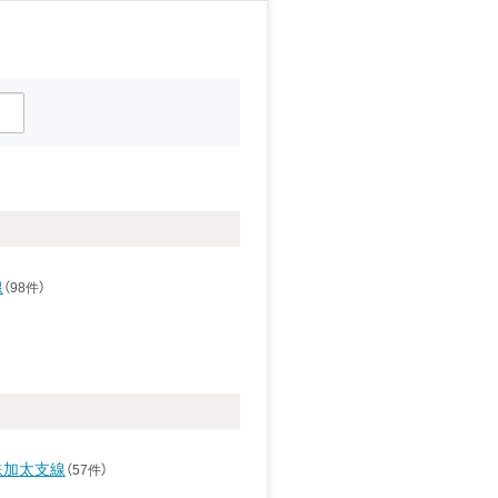
線
（98件）
鉄加太支線
（57件）