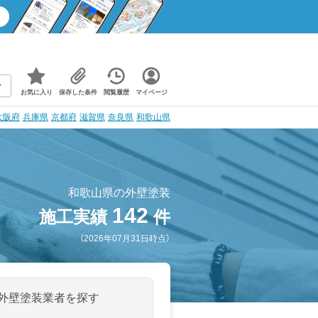
お気に入り
保存した条件
閲覧履歴
マイページ
大阪府
兵庫県
京都府
滋賀県
奈良県
和歌山県
和歌山県の外壁塗装
142
施工実績
件
（2026年07月31日時点）
外壁塗装業者を探す