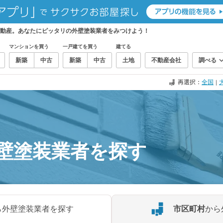
動産。あなたにピッタリの外壁塗装業者をみつけよう！
マンションを買う
一戸建てを買う
建てる
新築
中古
新築
中古
土地
不動産会社
調べる
再選択：
全国
｜
壁塗装業者を探す
ら外壁塗装業者を探す
市区町村
から