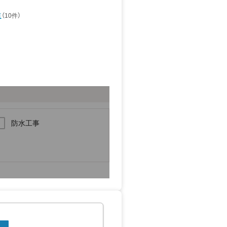
道
（10件）
防水工事