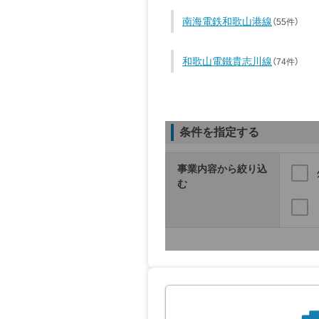
南海電鉄和歌山港線
（55件）
和歌山電鐵貴志川線
（74件）
条件を指定する
事業内容から絞り込
む