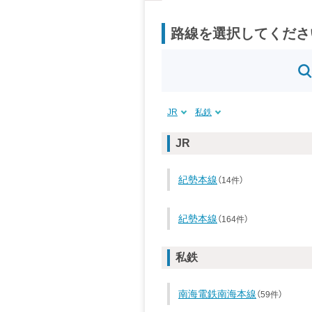
路線を選択してくださ
JR
私鉄
JR
紀勢本線
（14件）
紀勢本線
（164件）
私鉄
南海電鉄南海本線
（59件）