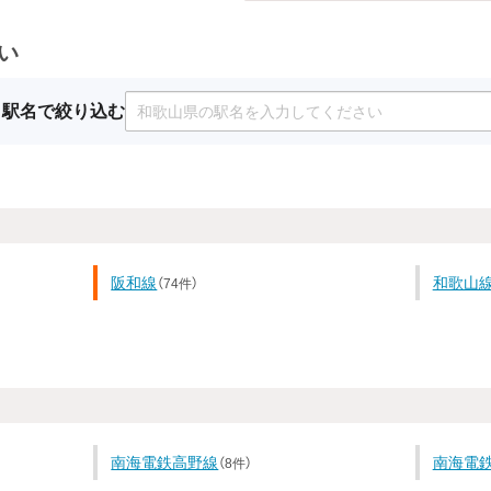
い
駅名で絞り込む
阪和線
和歌山
（74件）
南海電鉄高野線
南海電
（8件）