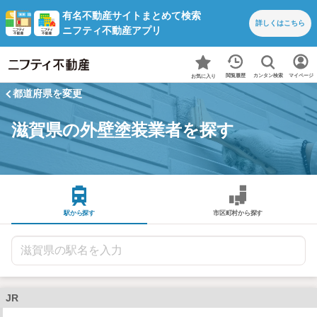
有名不動産サイトまとめて検索
詳しくは
こちら
ニフティ不動産アプリ
カンタン検索
閲覧履歴
マイページ
お気に入り
都道府県を変更
滋賀県の外壁塗装業者を探す
駅から探す
市区町村から探す
JR