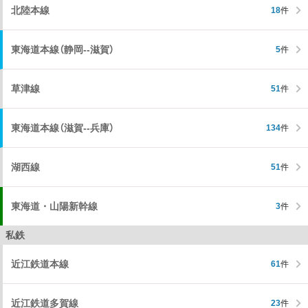
北陸本線
18
件
東海道本線（静岡--滋賀）
5
件
草津線
51
件
東海道本線（滋賀--兵庫）
134
件
湖西線
51
件
東海道・山陽新幹線
3
件
私鉄
近江鉄道本線
61
件
近江鉄道多賀線
23
件