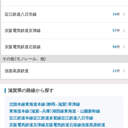
近江鉄道八日市線
34
件
京阪電気鉄道京津線
57
件
京阪電気鉄道石坂線
56
件
その他（モノレール、他）
信楽高原鉄道
11
件
滋賀県の路線から探す
北陸本線
東海道本線（静岡--滋賀）
草津線
東海道本線（滋賀--兵庫）
湖西線
東海道・山陽新幹線
近江鉄道本線
近江鉄道多賀線
近江鉄道八日市線
京阪電気鉄道京津線
京阪電気鉄道石坂線
信楽高原鉄道