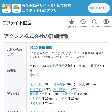
有名不動産サイトまとめて検索
詳しくは
こちら
ニフティ不動産アプリ
カンタン検索
閲覧履歴
マイページ
お気に入り
アクレス株式会社の詳細情報
0120-945-990
お問い合わ
「外壁塗装の窓口」につながります。アクレス株式会社を紹介
せ先
してほしいとお伝えいただくとスムーズです。
〒104-0033
東京都
千代田区新川1丁目15-2 牧原ビル1
所在地
階
地図
九段下駅
(320m)
神保町駅
(369m)
竹橋駅
(600m)
水道橋駅
(909m)
飯田橋駅
(1.07km)
近くの駅
新御茶ノ水駅
(1.13km)
御茶ノ水駅
(1.20km)
小川町駅
(1.20km)
大手町駅
(1.22km)
淡路町駅
(1.26km)