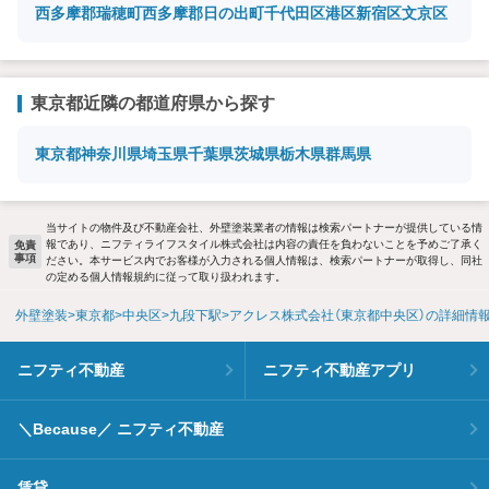
西多摩郡瑞穂町
西多摩郡日の出町
千代田区
港区
新宿区
文京区
東京都近隣の都道府県から探す
東京都
神奈川県
埼玉県
千葉県
茨城県
栃木県
群馬県
当サイトの物件及び不動産会社、外壁塗装業者の情報は検索パートナーが提供している情
報であり、ニフティライフスタイル株式会社は内容の責任を負わないことを予めご了承く
免責
事項
ださい。本サービス内でお客様が入力される個人情報は、検索パートナーが取得し、同社
の定める個人情報規約に従って取り扱われます。
外壁塗装
東京都
中央区
九段下駅
アクレス株式会社（東京都中央区）の詳細情
ニフティ不動産
ニフティ不動産アプリ
＼Because／ ニフティ不動産
賃貸