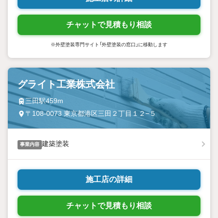
チャットで見積もり相談
※外壁塗装専門サイト「外壁塗装の窓口」に移動します
グライト工業株式会社
三田駅459m
〒108-0073 東京都港区三田２丁目１２−５
建築塗装
事業内容
施工店の詳細
チャットで見積もり相談