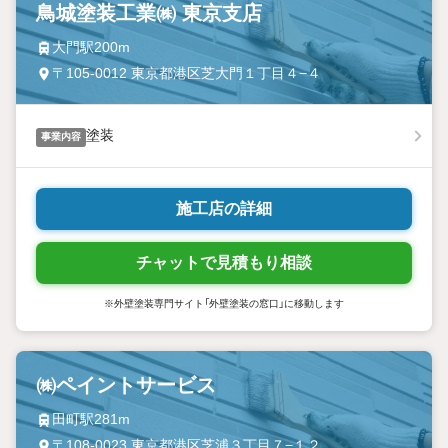
鳥城塗装工業㈱ 東京支店
大門駅200m
〒105-0012 東京都港区芝大門１丁目４−４
塗装
事業内容
施工店の詳細
チャットで見積もり相談
※外壁塗装専門サイト「外壁塗装の窓口」に移動します
㈱ペイントサービス
田町駅281m
〒108-0023 東京都港区芝浦３丁目７−１２