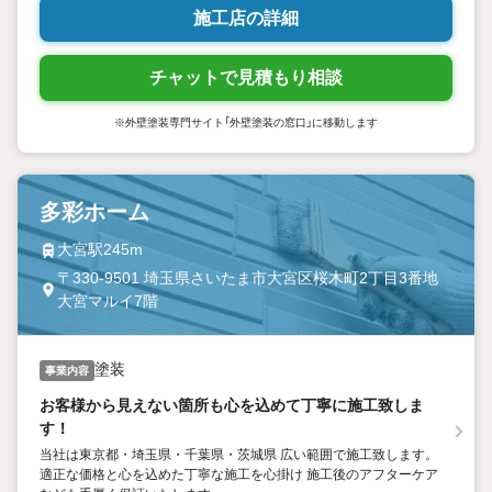
施工店の詳細
チャットで見積もり相談
※外壁塗装専門サイト「外壁塗装の窓口」に移動します
多彩ホーム
大宮駅245m
〒330-9501 埼玉県さいたま市大宮区桜木町2丁目3番地
大宮マルイ7階
塗装
事業内容
お客様から見えない箇所も心を込めて丁寧に施工致しま
す！
当社は東京都・埼玉県・千葉県・茨城県 広い範囲で施工致します。
適正な価格と心を込めた丁寧な施工を心掛け 施工後のアフターケア