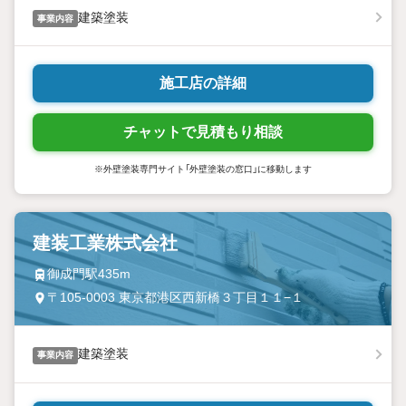
建築塗装
事業内容
施工店の詳細
チャットで見積もり相談
※外壁塗装専門サイト「外壁塗装の窓口」に移動します
建装工業株式会社
御成門駅435m
〒105-0003 東京都港区西新橋３丁目１１−１
建築塗装
事業内容