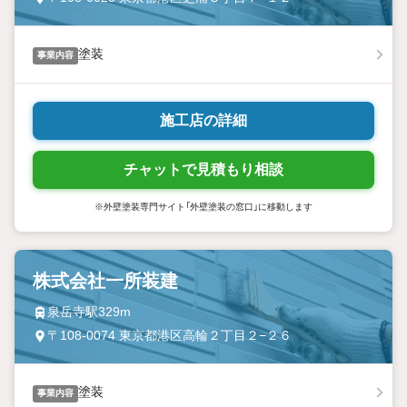
塗装
事業内容
施工店の詳細
チャットで見積もり相談
※外壁塗装専門サイト「外壁塗装の窓口」に移動します
株式会社一所装建
泉岳寺駅329m
〒108-0074 東京都港区高輪２丁目２−２６
塗装
事業内容