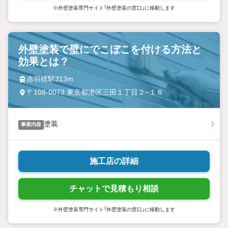
※外壁塗装専門サイト「外壁塗装の窓口」に移動します
外壁塗装で壁にでこぼこを付ける方法と
効果とは？
赤羽橋駅313m
〒108-0073 東京都港区三田１丁目２−１８
塗装
事業内容
施工店の詳細
チャットで見積もり相談
※外壁塗装専門サイト「外壁塗装の窓口」に移動します