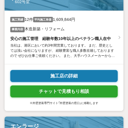
602号室
12件
1,609,844円
施工実績
平均施工単価
木造新築・リフォーム
事業内容
安心の施工管理 経験年数10年以上のベテラン職人在中
当社は、港区において約3年間営業しております。 まだ、歴史とし
ては浅い会社になりますが、 経験豊富な職人多数在籍しております
ので ぜひお仕事ご依頼ください。 また、大手ハウスメーカーからも
改修工事実績ありますので 安心しお仕事ご依頼お待ちしておりま
す。
施工店の詳細
チャットで見積もり相談
※外壁塗装専門サイト「外壁塗装の窓口」に移動します
エンラージ