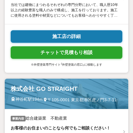
当社では建物にまつわるそれぞれの専門分野において、職人歴10年
以上の経験豊富な職人のみで構成し、施工を行っております。施工
に使用される塗料や材質などについてもお客様へわかりやすく丁寧
にご説明することを心掛けております。お客様の大切な建物を長期
的に良い状態で維持できるよう施工を努めております。
施工店の詳細
チャットで見積もり相談
※外壁塗装専門サイト「外壁塗装の窓口」に移動します
株式会社 GO STRAIGHT
神谷町駅194m
〒105-0001 東京都港区虎ノ門3-7-11
総合建築業 不動産業
事業内容
お客様のお住まいのことなら何でもご相談ください！