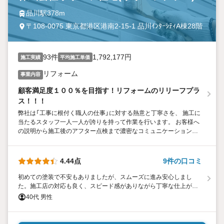
品川駅378m
〒108-0075 東京都港区港南2-15-1 品川ｲﾝﾀｰｼﾃｨA棟28階
93件
1,792,177円
施工実績
平均施工単価
リフォーム
事業内容
顧客満足度１００％を目指す！リフォームのリリーフプラ
ス！！！
弊社は「工事に根付く職人の仕事」に対する熱意と丁寧さを、 施工に
当たるスタッフ一人一人が誇りを持って作業を行います。 お客様へ
の説明から施工後のアフター点検まで濃密なコミュニケーションを
行い、 「リリーフ（安心）」をご提供します。
4.44点
9件の口コミ
初めての塗装で不安もありましたが、スムーズに進み安心しまし
た。施工店の対応も良く、スピード感がありながら丁寧な仕上がり
でした。これからリフォームされる方は、信頼できる業者選びが大
40代 男性
切です！