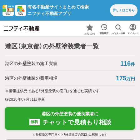
有名不動産サイトまとめて検索
詳しくは
こちら
ニフティ不動産アプリ
カンタン検索
閲覧履歴
マイページ
お気に入り
港区（東京都）の外壁塗装業者一覧
116
港区の外壁塗装の施工実績
件
175
港区の外壁塗装の費用相場
万円
※情報提供元である「外壁塗装の窓口」を通じた実績です
2026年07月31日
更新
港区の外壁塗装の優良業者に
チャットで見積もり相談
無料
※外壁塗装専門サイト「外壁塗装の窓口」に移動します