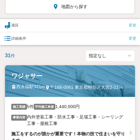
地図から探す
港区
変更
詳細条件
変更
31
件
ワジャサー
西永福駅321m
〒168-0061 東京都杉並区大宮2-11-4
5件
1,440,000円
施工実績
平均施工単価
内外塗装工事・防水工事・足場工事・シーリング
事業内容
工事・屋根工事
施工をするのが誰かが重要です！本物の技で住まいを守り