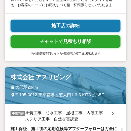
え、お客様のニーズにお応えすべく精一杯頑張らせていただきま
す！外壁工事や防水工事でのお困りごと お悩みごとは、些細なこ
とでもお気軽にお問い合わせくださいませ。
施工店の詳細
チャットで見積もり相談
※外壁塗装専門サイト「外壁塗装の窓口」に移動します
株式会社 アスリビング
大門駅284m
〒105-0012 東京都港区芝大門1-3-6 KITAビル5F
塗装工事 防水工事 屋根工事 内装工事 エク
事業内容
ステリア工事 自然災害調査
施工保証、施工後の定期点検等アフターフォローは万全に