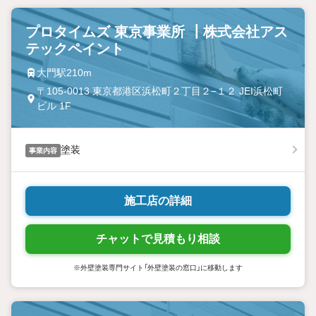
プロタイムズ 東京事業所 ┃株式会社アス
テックペイント
大門駅210m
〒105-0013 東京都港区浜松町２丁目２−１２ JEI浜松町
ビル 1F
塗装
事業内容
施工店の詳細
チャットで見積もり相談
※外壁塗装専門サイト「外壁塗装の窓口」に移動します