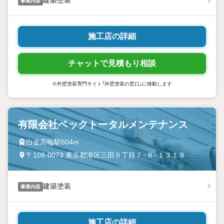
事業内容
施工店の詳細
チャットで見積もり相談
※外壁塗装専門サイト「外壁塗装の窓口」に移動します
有限会社ベックトータルメンテナンス
白金高輪駅604m
〒108-0073 東京都港区三田５丁目７−８−１３１８
建築塗装
事業内容
施工店の詳細