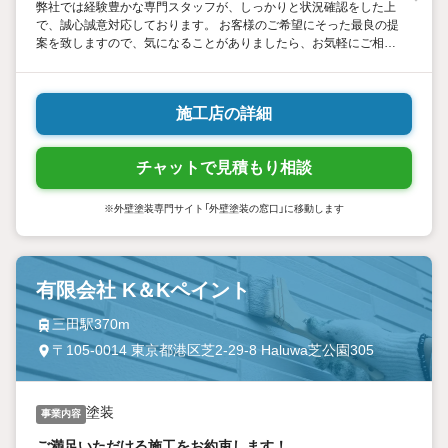
弊社では経験豊かな専門スタッフが、しっかりと状況確認をした上
で、誠心誠意対応しております。 お客様のご希望にそった最良の提
案を致しますので、気になることがありましたら、お気軽にご相談
くださいませ。
施工店の詳細
チャットで見積もり相談
※外壁塗装専門サイト「外壁塗装の窓口」に移動します
有限会社 K＆Kペイント
三田駅370m
〒105-0014 東京都港区芝2-29-8 Haluwa芝公園305
塗装
事業内容
ご満足いただける施工をお約束します！