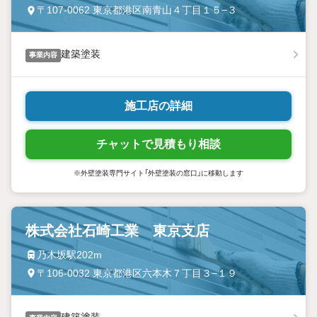
〒107-0062 東京都港区南青山４丁目１５−３
建築塗装
事業内容
施工店の詳細
チャットで見積もり相談
※外壁塗装専門サイト「外壁塗装の窓口」に移動します
株式会社石崎工業 東京支店
乃木坂駅202m
〒106-0032 東京都港区六本木７丁目３−１９
建築塗装