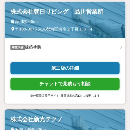
株式会社朝日リビング 品川営業所
品川駅285m
〒108-0075 東京都港区港南２丁目１６−４
建築塗装
事業内容
施工店の詳細
チャットで見積もり相談
※外壁塗装専門サイト「外壁塗装の窓口」に移動します
株式会社新光テクノ
麻布十番駅206m