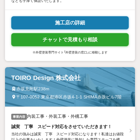
なども手厚く保証いたします。
施工店の詳細
チャットで見積もり相談
※外壁塗装専門サイト「外壁塗装の窓口」に移動します
TOIRO Design 株式会社
赤坂見附駅238m
〒107-0052 東京都港区赤坂4-1-1 SHIMA赤坂ビル7階
内装工事・外装工事・外構工事
事業内容
誠実 丁寧 スピード対応をさせていただきます！
当社の強みは誠実 丁寧 スピード対応になります！私達はお値段
以上の仕事をいたします！外壁塗装に熟知した専門スタッフを構