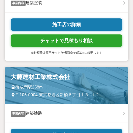
建築塗装
事業内容
施工店の詳細
チャットで見積もり相談
※外壁塗装専門サイト「外壁塗装の窓口」に移動します
大藤建材工業株式会社
御成門駅258m
〒105-0004 東京都港区新橋６丁目１３−１２
建築塗装
事業内容