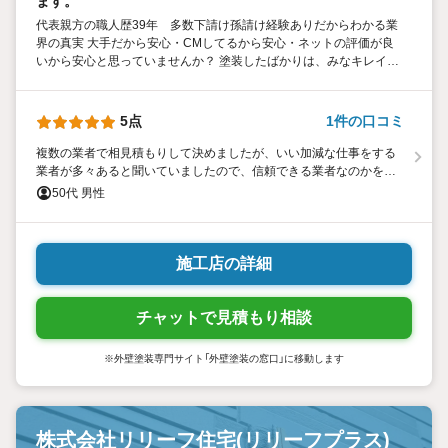
ます。
代表親方の職人歴39年 多数下請け孫請け経験ありだからわかる業
界の真実 大手だから安心・CMしてるから安心・ネットの評価が良
いから安心と思っていませんか？ 塗装したばかりは、みなキレイで
す。年数が経てば違いがわかりますよ。 偽物職人の多い世の
中・・・会社名に恥じない志で本物職人集団・完全自社施工！！
5点
1件の口コミ
複数の業者で相見積もりして決めましたが、いい加減な仕事をする
業者が多々あると聞いていましたので、信頼できる業者なのかを重
視して、いろんな業者の方と話をして1番信用できそうなワジャサー
50代 男性
さんに決めました。 近隣で10日間ほどの塗装作業をワジャサーさん
は、24日間掛けて、塗装の４回塗り、細かなチェック、屋根材への
タスペーサーの設置、塗装以外の外壁や階段への高圧洗浄、防犯カ
メラの設置の手伝い等、きめ細やかな作業でワジャサーさんに決め
施工店の詳細
て良かったです。
チャットで見積もり相談
※外壁塗装専門サイト「外壁塗装の窓口」に移動します
株式会社リリーフ住宅(リリーフプラス)