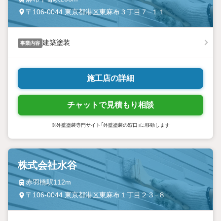
〒106-0044 東京都港区東麻布３丁目７−１１
建築塗装
事業内容
施工店の詳細
チャットで見積もり相談
※外壁塗装専門サイト「外壁塗装の窓口」に移動します
株式会社水谷
赤羽橋駅112m
〒106-0044 東京都港区東麻布１丁目２３−８