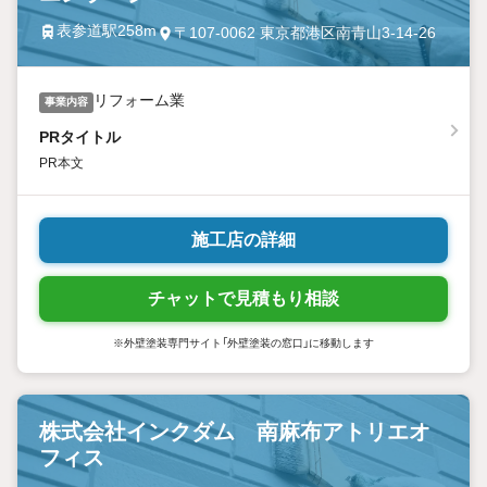
表参道駅258m
〒107-0062 東京都港区南青山3-14-26
リフォーム業
事業内容
PRタイトル
PR本文
施工店の詳細
チャットで見積もり相談
※外壁塗装専門サイト「外壁塗装の窓口」に移動します
株式会社インクダム 南麻布アトリエオ
フィス