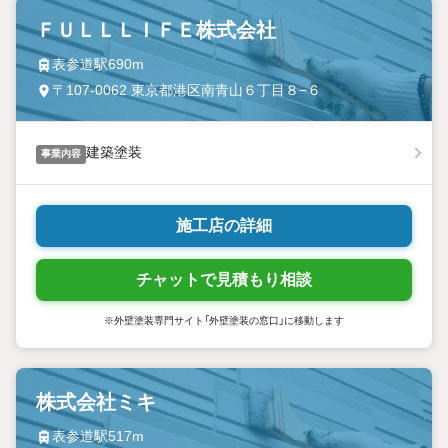
ＦＵＬＬＬＩＦＥ株式会社
表参道駅690m
〒107-0062 東京都港区南青山６丁目８−６
建築塗装
事業内容
施工店の詳細
チャットで見積もり相談
※外壁塗装専門サイト「外壁塗装の窓口」に移動します
株式会社ミキ
表参道駅517m