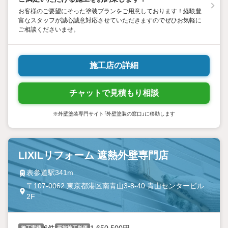
お客様のご要望にそった塗装プランをご用意しております！経験豊
富なスタッフが誠心誠意対応させていただきますのでぜひお気軽に
ご相談くださいませ。
施工店の詳細
チャットで見積もり相談
※外壁塗装専門サイト「外壁塗装の窓口」に移動します
LIXILリフォーム 遮熱外壁専門店
表参道駅341m
〒107-0062 東京都港区南青山3-8-40 青山センタービル
2F
6件
1,650,500円
施工実績
平均施工単価