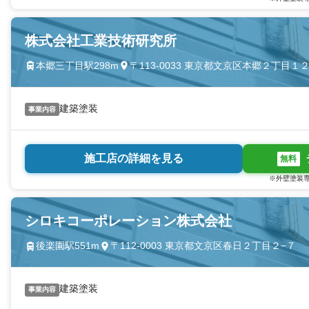
株式会社工業技術研究所
本郷三丁目駅298m
〒113-0033 東京都文京区本郷２丁目１
建築塗装
事業内容
施工店の詳細を見る
無料
※外壁塗装専
シロキコーポレーション株式会社
後楽園駅551m
〒112-0003 東京都文京区春日２丁目２−７
建築塗装
事業内容