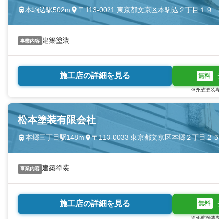
本駒込駅502m
〒113-0021 東京都文京区本駒込２丁目１９−
建築塗装
事業内容
施工店の詳細を見る
無料
※外壁塗装専
松本塗装有限会社
本郷三丁目駅148m
〒113-0033 東京都文京区本郷２丁目２
建築塗装
事業内容
施工店の詳細を見る
無料
※外壁塗装専