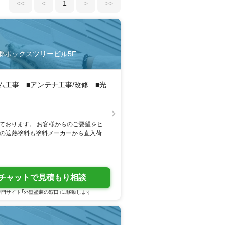
<<
<
1
>
>>
12本郷ボックスツリービル5F
ム工事 ■アンテナ工事/改修 ■光
ております。 お客様からのご要望をヒ
中の遮熱塗料も塗料メーカーから直入荷
チャットで見積もり相談
門サイト「外壁塗装の窓口」に移動します