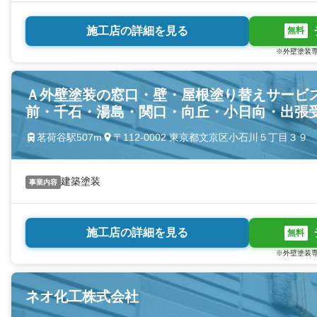
施工店の詳細を見る
無料
※外壁塗装専
Ａ外壁塗装の窓口・壁・屋根塗り替えサービ
前・千石・湯島・関口・向丘・小日向・出張
茗荷谷駅507m
〒112-0002 東京都文京区小石川５丁目３９
建築塗装
事業内容
施工店の詳細を見る
無料
※外壁塗装専
ネオ化工株式会社