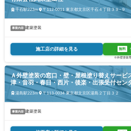
千石駅223m
〒112-0011 東京都文京区千石４丁目３９−９
建築塗装
事業内容
施工店の詳細を見る
無料
※外壁塗装専
Ａ外壁塗装の窓口・壁・屋根塗り替えサービ
津・音羽・春日・西片・後楽・出張受付セン
湯島駅223m
〒113-0034 東京都文京区湯島２丁目３２
建築塗装
事業内容