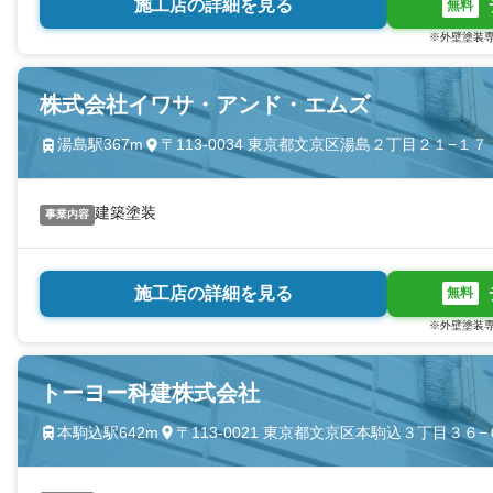
施工店の詳細を見る
無料
※外壁塗装専
株式会社イワサ・アンド・エムズ
湯島駅367m
〒113-0034 東京都文京区湯島２丁目２１−１７
建築塗装
事業内容
施工店の詳細を見る
無料
※外壁塗装専
トーヨー科建株式会社
本駒込駅642m
〒113-0021 東京都文京区本駒込３丁目３６−