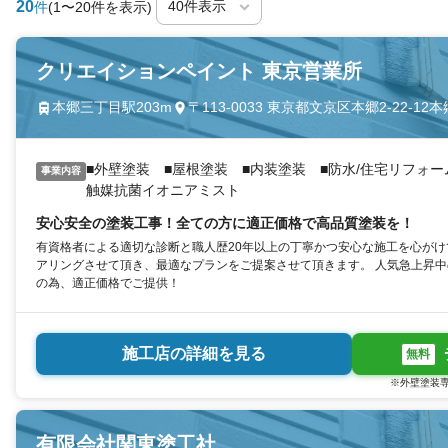
20
件
(1〜20件を表示)
クリエイションペイント 東京営業所
本郷三丁目駅203m
〒113-0033 東京都文京区本郷2-22-
■外壁塗装 ■屋根塗装 ■内装塗装 ■防水/住宅リフォー
事業内容
触媒抗菌イオニアミスト
安心安全の塗装工事！全ての方に適正価格で高品質塗装を！
有資格者による適切な診断と職人歴20年以上の丁寧かつ安心な施工を心がけ
アリングさせて頂き、最適なプランをご提案させて頂きます。 人気急上昇
の為、適正価格でご提供！
施工店の詳細を見る
無料
※外壁塗装専
有限会社関東塗工社