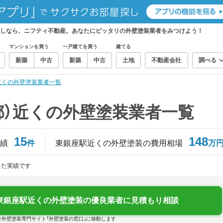
探しなら、ニフティ不動産。あなたにピッタリの外壁塗装業者をみつけよう！
マンションを買う
一戸建てを買う
建てる
新築
中古
新築
中古
土地
不動産会社
調べる
近くの外壁塗装業者一覧
都）近くの外壁塗装業者一覧
15
148
績
件
東銀座駅近くの外壁塗装の費用相場
万
じた実績です
東銀座駅近くの外壁塗装の優良業者に見積もり相談
※外壁塗装専門サイト「外壁塗装の窓口」に移動します