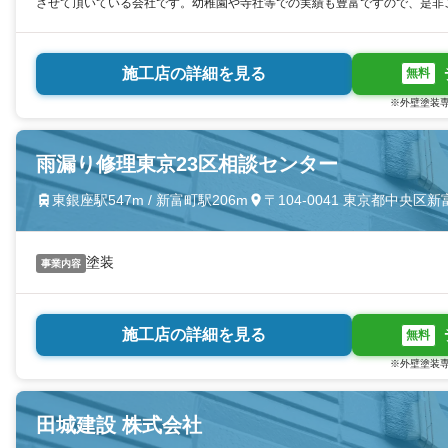
させて頂いている会社です。幼稚園や寺社等での実績も豊富ですので、是非
施工店の詳細を見る
無料
※外壁塗装専
雨漏り修理東京23区相談センター
東銀座駅547m / 新富町駅206m
〒104-0041 東京都中央区
塗装
事業内容
施工店の詳細を見る
無料
※外壁塗装専
田城建設 株式会社