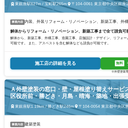
東銀座駅627m / 宝町駅265m
〒104-0061 東京都中央区銀座
内装、外装リフォーム・リノベーション、新築工事、外
事業内容
解体からリフォーム・リノベーション、新築工事まで全て請負可
解体から、新築工事、外構工事、造園工事、店舗設計・デザイン、リフォー
可能です。 また、アスベストを含む解体なども請負が可能です。
施工店の詳細を見る
無料
※外壁塗装専
Ａ外壁塗装の窓口・壁・屋根塗り替えサービ
区役所前・勝どき・月島・晴海・築地・出張
東銀座駅1.19km / 勝どき駅246m
〒104-0054 東京都中央
建築塗装
事業内容