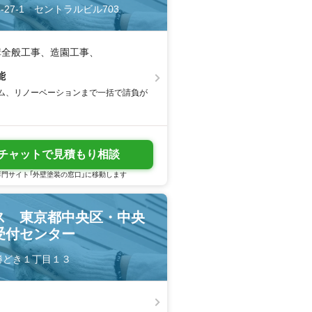
1-27-1 セントラルビル703
構全般工事、造園工事、
能
ム、リノーベーションまで一括で請負が
チャットで見積もり相談
門サイト「外壁塗装の窓口」に移動します
ス 東京都中央区・中央
受付センター
区勝どき１丁目１３