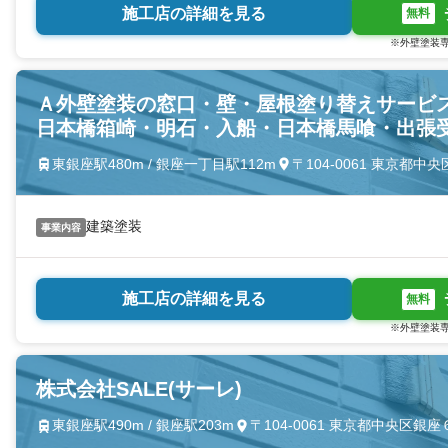
施工店の詳細を見る
無料
※外壁塗装専
Ａ外壁塗装の窓口・壁・屋根塗り替えサービ
日本橋箱崎・明石・入船・日本橋馬喰・出張
東銀座駅480m / 銀座一丁目駅112m
〒104-0061 東京都
建築塗装
事業内容
施工店の詳細を見る
無料
※外壁塗装専
株式会社SALE(サーレ)
東銀座駅490m / 銀座駅203m
〒104-0061 東京都中央区銀