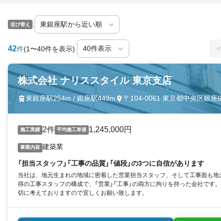
並び替え
42
<
件
(1〜40件を表示)
株式会社 ナリススタイル 東京支店
東銀座駅254m / 銀座駅449m
〒104-0061 東京都中央区銀座6-
2件
1,245,000円
施工実績
平均施工単価
建築業
事業内容
「担当スタッフ」「工事の品質」「値段」の3つに自信があります
当社は、地元生まれの地域に密着した営業担当スタッフ、そして工事面も地
得の工事スタッフの構成で、「営業」「工事」の両方に拘りを持った会社です
切に考えておりますので宜しくお願い致します。