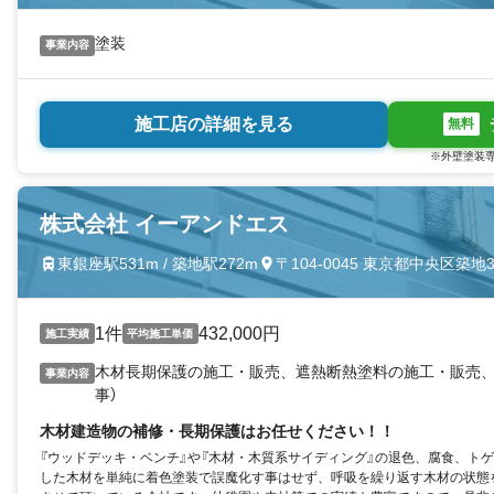
塗装
事業内容
施工店の詳細を見る
無料
※外壁塗装専
株式会社 イーアンドエス
東銀座駅531m / 築地駅272m
〒104-0045 東京都中央区築地
1件
432,000円
施工実績
平均施工単価
木材長期保護の施工・販売、遮熱断熱塗料の施工・販売、
事業内容
事）
木材建造物の補修・長期保護はお任せください！！
『ウッドデッキ・ベンチ』や『木材・木質系サイディング』の退色、腐食、ト
した木材を単純に着色塗装で誤魔化す事はせず、呼吸を繰り返す木材の状態