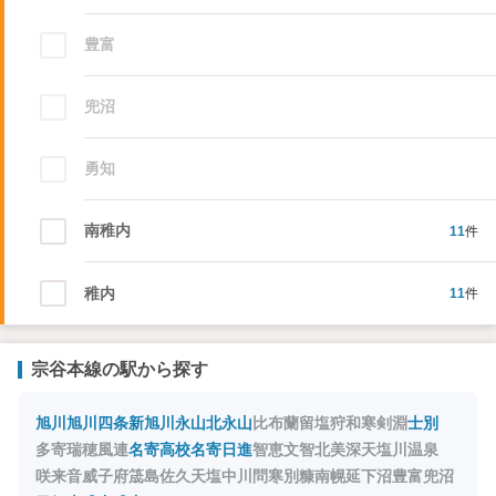
豊富
兜沼
勇知
南稚内
11
件
稚内
11
件
読み込み中…
宗谷本線の駅から探す
旭川
旭川四条
新旭川
永山
北永山
比布
蘭留
塩狩
和寒
剣淵
士別
始発駅
始
急
多寄
瑞穂
風連
名寄高校
名寄
日進
智恵文
智北
美深
天塩川温泉
急行などの停車駅
連絡駅
連
咲来
音威子府
筬島
佐久
天塩中川
問寒別
糠南
幌延
下沼
豊富
兜沼