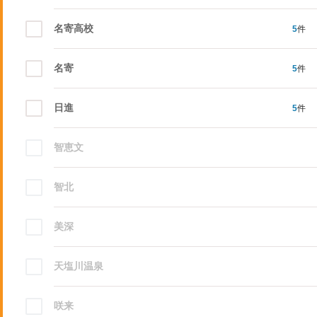
名寄高校
5
件
名寄
5
件
日進
5
件
智恵文
智北
美深
天塩川温泉
咲来