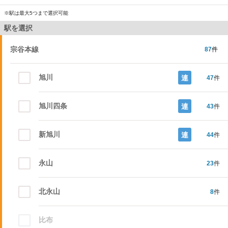
※駅は最大5つまで選択可能
駅を選択
宗谷本線
87
件
旭川
連
47
件
旭川四条
連
43
件
新旭川
連
44
件
永山
23
件
北永山
8
件
比布