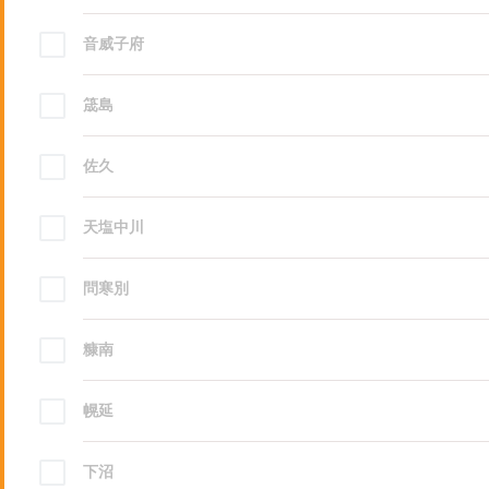
音威子府
筬島
佐久
天塩中川
問寒別
糠南
幌延
下沼