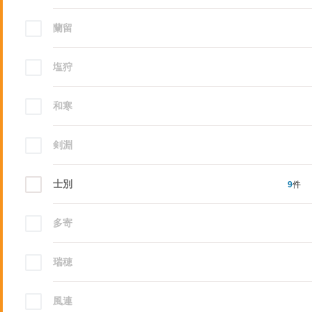
蘭留
塩狩
和寒
剣淵
士別
9
件
多寄
瑞穂
風連