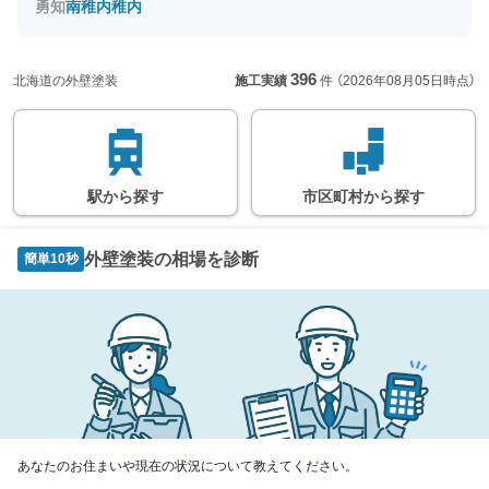
※
の情報に関しては、
勇知
南稚内
稚内
目安となります。詳し
い情報につきまして
は、鉄道会社のホーム
ページなどでご確認く
396
北海道の外壁塗装
施工実績
件
（2026年08月05日時点）
ださい。
駅
から
探す
市区町村
から
探す
外壁塗装の相場を診断
簡単10秒
あなたのお住まいや現在の状況について教えてください。