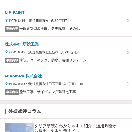
N.S PAINT
〒079-8416 北海道旭川市永山6条2丁目7-14
一般建築塗装全般、冬季除雪、その他
事業内容
株式会社 新総工業
〒001-0915 北海道札幌市北区新琴似町249番地22
塗装、コーキング、防水、各種リフォーム
事業内容
at home's 株式会社
〒004-0873 北海道札幌市清田区平岡3条3丁目19-10
塗装工事・サイディング張替え工事
事業内容
外壁塗装コラム
クリア塗装をわかりやすく紹介｜適用判断か
ら費用・失敗対策まで