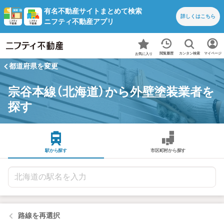
有名不動産サイトまとめて検索
詳しくは
こちら
ニフティ不動産アプリ
カンタン検索
閲覧履歴
マイページ
お気に入り
都道府県を変更
宗谷本線（北海道）から外壁塗装業者を
探す
駅から探す
市区町村から探す
路線を再選択