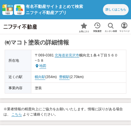
有名不動産サイトまとめて検索
詳しくは
こちら
ニフティ不動産アプリ
カンタン検索
閲覧履歴
マイページ
お気に入り
㈲マコト塗装の詳細情報
〒069-0381
北海道
岩見沢市
幌向北１条４丁目５６０
所在地
−５８
地図
近くの駅
幌向駅
(354m)
豊幌駅
(2.70km)
事業内容
塗装
※業者情報の精度向上にご協力をお願いいたします。情報に誤りがある場合
は、
こちら
よりご連絡ください。