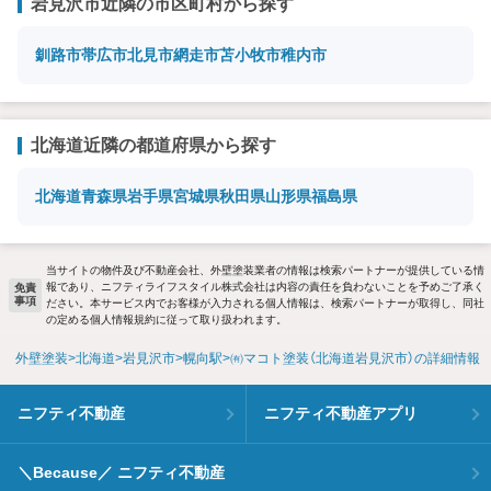
岩見沢市近隣の市区町村から探す
釧路市
帯広市
北見市
網走市
苫小牧市
稚内市
北海道近隣の都道府県から探す
北海道
青森県
岩手県
宮城県
秋田県
山形県
福島県
当サイトの物件及び不動産会社、外壁塗装業者の情報は検索パートナーが提供している情
報であり、ニフティライフスタイル株式会社は内容の責任を負わないことを予めご了承く
免責
事項
ださい。本サービス内でお客様が入力される個人情報は、検索パートナーが取得し、同社
の定める個人情報規約に従って取り扱われます。
外壁塗装
北海道
岩見沢市
幌向駅
㈲マコト塗装（北海道岩見沢市）の詳細情報
ニフティ不動産
ニフティ不動産アプリ
＼Because／ ニフティ不動産