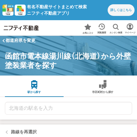
有名不動産サイトまとめて検索
詳しくは
こちら
ニフティ不動産アプリ
カンタン検索
閲覧履歴
マイページ
お気に入り
都道府県を変更
函館市電本線湯川線（北海道）から外壁
塗装業者を探す
駅から探す
市区町村から探す
路線を再選択