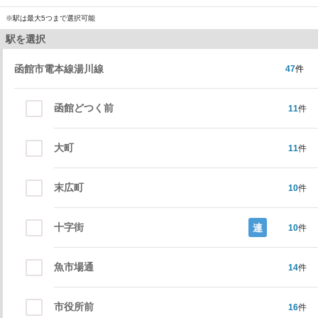
※駅は最大5つまで選択可能
駅を選択
函館市電本線湯川線
47
件
函館どつく前
11
件
大町
11
件
末広町
10
件
十字街
連
10
件
魚市場通
14
件
市役所前
16
件