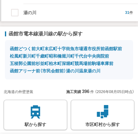
湯の川
31
件
読み込み中…
函館市電本線湯川線の駅から探す
函館どつく前
大町
末広町
十字街
魚市場通
市役所前
函館駅前
始発駅
始
急
松風町
新川町
千歳町
昭和橋
堀川町
千代台
中央病院前
急行などの停車駅
連絡駅
連
五稜郭公園前
杉並町
柏木町
深堀町
競馬場前
駒場車庫前
※
の情報に関しては、
函館アリーナ前（市民会館前）
湯の川温泉
湯の川
目安となります。詳し
い情報につきまして
は、鉄道会社のホーム
ページなどでご確認く
396
北海道の外壁塗装
施工実績
件
（2026年08月05日時点）
ださい。
駅
から
探す
市区町村
から
探す