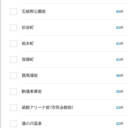
五稜郭公園前
45
件
杉並町
43
件
柏木町
41
件
深堀町
41
件
競馬場前
36
件
駒場車庫前
35
件
函館アリーナ前（市民会館前）
33
件
湯の川温泉
32
件