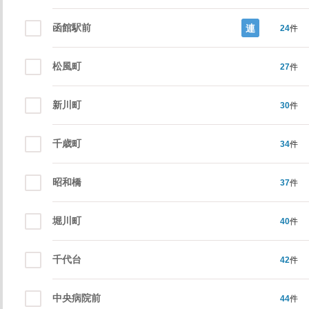
函館駅前
連
24
件
松風町
27
件
新川町
30
件
千歳町
34
件
昭和橋
37
件
堀川町
40
件
千代台
42
件
中央病院前
44
件