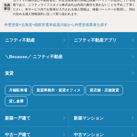
当サイトの物件及び不動産会社、外壁塗装業者の情報は検索パートナーが提供している情
報であり、ニフティライフスタイル株式会社は内容の責任を負わないことを予めご了承く
免責
事項
ださい。本サービス内でお客様が入力される個人情報は、検索パートナーが取得し、同社
の定める個人情報規約に従って取り扱われます。
外壁塗装
北海道
函館市電本線湯川線から外壁塗装業者を探す
ニフティ不動産
ニフティ不動産アプリ
＼Because／ ニフティ不動産
賃貸
月極駐車場
賃貸事務所・賃貸オフィス
貸店舗・店舗賃貸
貸し倉庫
新築一戸建て
新築マンション
中古一戸建て
中古マンション