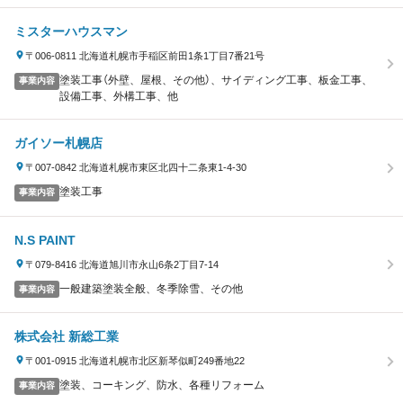
ミスターハウスマン
〒006-0811 北海道札幌市手稲区前田1条1丁目7番21号
塗装工事（外壁、屋根、その他）、サイディング工事、板金工事、
事業内容
設備工事、外構工事、他
ガイソー札幌店
〒007-0842 北海道札幌市東区北四十二条東1-4-30
塗装工事
事業内容
N.S PAINT
〒079-8416 北海道旭川市永山6条2丁目7-14
一般建築塗装全般、冬季除雪、その他
事業内容
株式会社 新総工業
〒001-0915 北海道札幌市北区新琴似町249番地22
塗装、コーキング、防水、各種リフォーム
事業内容