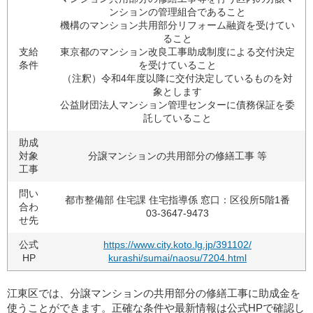
ンションの管理組合であること
機構のマンション共用部分リフォーム融資を受けてい
ること
支給
東京都のマンション改良工事助成制度による交付決定
条件
を受けていること
（注釈）令和4年度以降に交付決定しているものを対
象とします
公益財団法人マンション管理センターに債務保証を委
託していること
助成
対象
分譲マンションの共用部分の修繕工事 等
工事
問い
都市整備部 住宅課 住宅指導係 窓口：区役所5階1番
合わ
03-3647-9473
せ先
公式
https://www.city.koto.lg.jp/391102/
HP
kurashi/sumai/naosu/7204.html
江東区では、分譲マンションの共用部分の修繕工事に助成金を
使うことができます。正確な条件や最新情報は公式HPで確認し