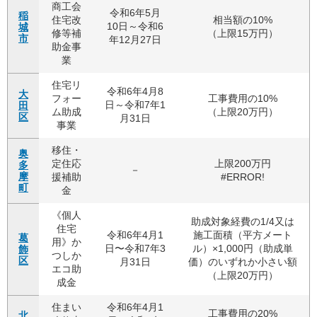
商工会
令和6年5月
稲
住宅改
相当額の10%
10日～令和6
城
修等補
（上限15万円）
市
年12月27日
助金事
業
住宅リ
令和6年4月8
大
フォー
工事費用の10%
日～令和7年1
田
ム助成
（上限20万円）
区
月31日
事業
移住・
奥
定住応
上限200万円
多
－
摩
援補助
#ERROR!
町
金
《個人
助成対象経費の1/4又は
住宅
令和6年4月1
施工面積（平方メート
葛
用》か
日〜令和7年3
ル）×1,000円（助成単
飾
つしか
区
月31日
価）のいずれか小さい額
エコ助
（上限20万円）
成金
住まい
令和6年4月1
工事費用の20%
北