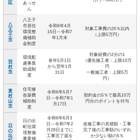
区
あっせ
ん
八王子
八
市居住
令和6年4月
対象工事費の20％以内
王
環境整
15日～令和7
子
（上限5万円）
備補助
年1月末
市
金制度
対象経費の2分の1
環境配
各年5月1日
（優先施工者：上限10万
羽
慮事業
から翌年1月
円
村
助成制
市
31日
一般施工者：上限5万
度
円）
住宅修
東
令和6年5月7
改築費
契約金の5％で最高10万
村
日～令和7年1
山
補助制
円分のポイントを付与
月17日
市
度
令和6年6月3
日の出
日～令和7年2
改修工事の見積額・工事
日
町住環
月28日までに
完了後の工事額のいずれ
の
境整備
出
工事完了届を
か少ない額の5％
事業補