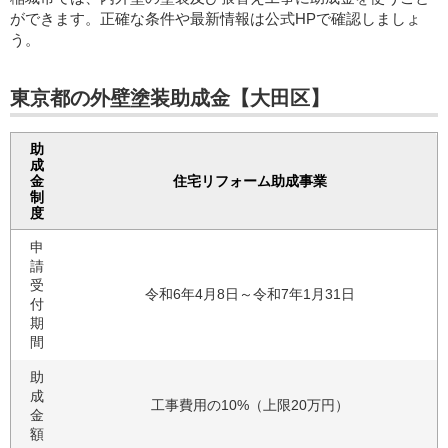
ができます。正確な条件や最新情報は公式HPで確認しましょ
う。
東京都の外壁塗装助成金【大田区】
助
成
金
住宅リフォーム助成事業
制
度
申
請
受
令和6年4月8日～令和7年1月31日
付
期
間
助
成
工事費用の10%（上限20万円）
金
額