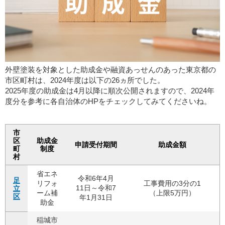
外壁塗装を対象とした助成金や融資あっせんのあった東京都の
市区町村は、2024年度は以下の26ヵ所でした。
2025年度の助成金は4月以降に順次公開されますので、2024年
度分を参考に各自治体のHPをチェックしてみてくださいね。
市
区
助成金
申請受付期間
助成金額
町
制度
村
省エネ
令和6年4月
足
リフォ
工事費用の3分の1
11日～令和7
立
ーム補
（上限5万円）
区
年1月31日
助金
稲城市