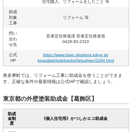
住宅購入、リフォームをしたこと 等
助成
対象
リフォーム 等
工事
問い
若者定住推進課 若者定住推進係
合わ
0428-83-2310
せ先
公式
https://www.town.okutama.tokyo.jp/
HP
kosodate/ijuteijujoho/teijushien/1164.html
奥多摩町では、リフォーム工事に助成金を使うことができま
す。正確な条件や最新情報は公式HPで確認しましょう。
東京都の外壁塗装助成金【葛飾区】
助成
金制
《個人住宅用》かつしかエコ助成金
度