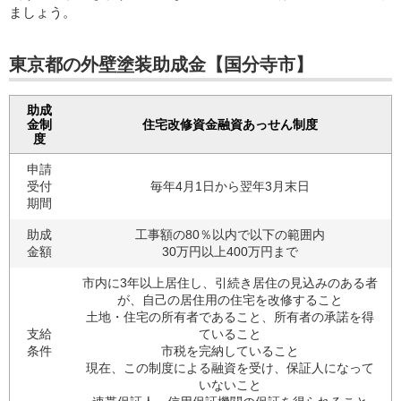
ましょう。
東京都の外壁塗装助成金【国分寺市】
助成
金制
住宅改修資金融資あっせん制度
度
申請
受付
毎年4月1日から翌年3月末日
期間
助成
工事額の80％以内で以下の範囲内
金額
30万円以上400万円まで
市内に3年以上居住し、引続き居住の見込みのある者
が、自己の居住用の住宅を改修すること
土地・住宅の所有者であること、所有者の承諾を得
支給
ていること
条件
市税を完納していること
現在、この制度による融資を受け、保証人になって
いないこと