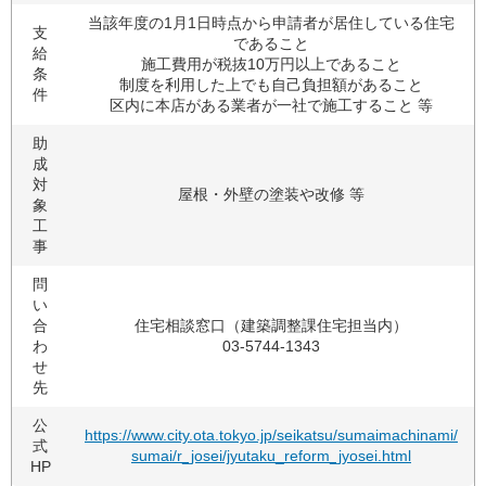
当該年度の1月1日時点から申請者が居住している住宅
支
であること
給
施工費用が税抜10万円以上であること
条
制度を利用した上でも自己負担額があること
件
区内に本店がある業者が一社で施工すること 等
助
成
対
屋根・外壁の塗装や改修 等
象
工
事
問
い
合
住宅相談窓口（建築調整課住宅担当内）
わ
03-5744-1343
せ
先
公
https://www.city.ota.tokyo.jp/seikatsu/sumaimachinami/
式
sumai/r_josei/jyutaku_reform_jyosei.html
HP