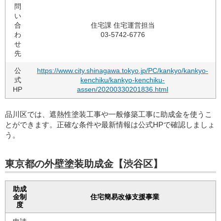
問
い
合
住宅課 住宅運営担当
わ
03-5742-6776
せ
先
公
https://www.city.shinagawa.tokyo.jp/PC/kankyo/kankyo-
式
kenchiku/kankyo-kenchiku-
HP
assen/20200330201836.html
品川区では、遮熱性塗装工事や一般修築工事に助成金を使うこ
とができます。正確な条件や最新情報は公式HPで確認しましょ
う。
東京都の外壁塗装助成金【渋谷区】
助成
金制
住宅簡易改修支援事業
度