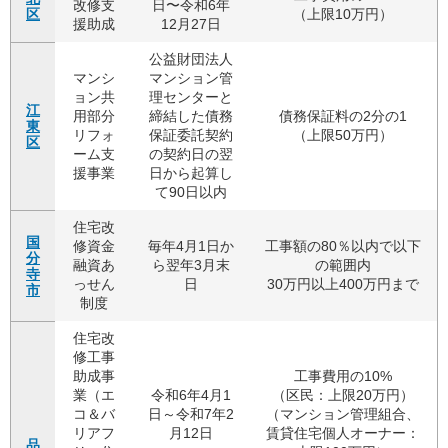
改修支
日〜令和6年
区
（上限10万円）
援助成
12月27日
公益財団法人
マンシ
マンション管
ョン共
理センターと
江
用部分
締結した債務
債務保証料の2分の1
東
リフォ
保証委託契約
（上限50万円）
区
ーム支
の契約日の翌
援事業
日から起算し
て90日以内
住宅改
国
修資金
毎年4月1日か
工事額の80％以内で以下
分
融資あ
ら翌年3月末
の範囲内
寺
っせん
日
30万円以上400万円まで
市
制度
住宅改
修工事
助成事
工事費用の10%
業（エ
令和6年4月1
（区民：上限20万円）
コ＆バ
日～令和7年2
（マンション管理組合、
リアフ
月12日
賃貸住宅個人オーナー：
品