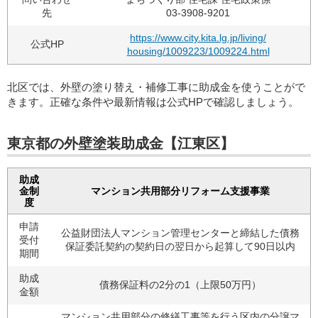
先
03-3908-9201
https://www.city.kita.lg.jp/living/
公式HP
housing/1009223/1009224.html
北区では、外壁の塗り替え・補修工事に助成金を使うことがで
きます。正確な条件や最新情報は公式HPで確認しましょう。
東京都の外壁塗装助成金【江東区】
助成
金制
マンション共用部分リフォーム支援事業
度
申請
公益財団法人マンション管理センターと締結した債務
受付
保証委託契約の契約日の翌日から起算して90日以内
期間
助成
債務保証料の2分の1（上限50万円）
金額
マンション共用部分の修繕工事等を行う区内の分譲マ