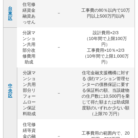
住宅修
台
繕資金
工事費の80％以内で10万
－
東
融資あ
円以上500万円以内
区
っせん
分譲マ
設計費用×2/3
ンショ
（10年間で上限100万
ン共用
円）
－
部分改
工事費用×10％×2/3
修費用
（10年間で上限1,000万
助成
円）
分譲マ
住宅金融支援機構に対す
ンショ
る (財)マンション管理セ
ン共用
ンターの債務保証に要す
中
部分リ
る保証料の額、当該建物
央
－
区
フォー
の住戸数に10,500円を乗
ムロー
じて得た額または助成限
ン保証
度額のいずれか少ない額
料助成
（上限70 万円）
住宅修
繕等資
工事費用の範囲内で、20
金の融
－