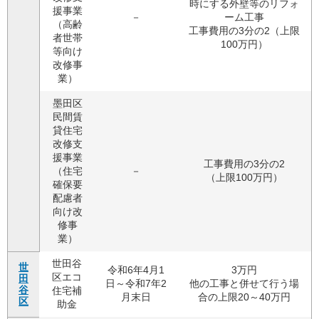
時にする外壁等のリフォ
援事業
－
ーム工事
（高齢
工事費用の3分の2（上限
者世帯
100万円）
等向け
改修事
業）
墨田区
民間賃
貸住宅
改修支
援事業
工事費用の3分の2
（住宅
－
（上限100万円）
確保要
配慮者
向け改
修事
業）
世田谷
世
令和6年4月1
3万円
区エコ
田
日～令和7年2
他の工事と併せて行う場
谷
住宅補
月末日
合の上限20～40万円
区
助金