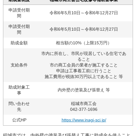
申請受付期
令和6年5月10日～令和6年12月27日
間
申請受付期
令和6年5月10日～令和6年12月27日
間
助成金額
相当額の10%（上限15万円）
市内に所在し、市民が現居している住宅であ
ること
支給条件
市の商工会員の業者が施工すること
申請は工事着工前に行うこと
施工費用が税抜30万円以上であること 等
助成対象工
内外壁の塗装及び張替え 等
事
問い合わせ
稲城市商工会
先
042-377-1696
公式HP
https://www.inagi-sci.jp/
稲城市では、内外壁の塗装及び張替え工事に助成金を使うこと