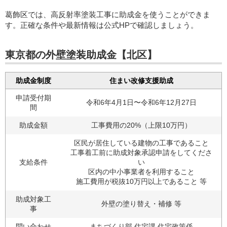
葛飾区では、高反射率塗装工事に助成金を使うことができま
す。正確な条件や最新情報は公式HPで確認しましょう。
東京都の外壁塗装助成金【北区】
助成金制度
住まい改修支援助成
申請受付期
令和6年4月1日〜令和6年12月27日
間
助成金額
工事費用の20%（上限10万円）
区民が居住している建物の工事であること
工事着工前に助成対象承認申請をしてくださ
支給条件
い
区内の中小事業者を利用すること
施工費用が税抜10万円以上であること 等
助成対象工
外壁の塗り替え・補修 等
事
問い合わせ
まちづくり部 住宅課 住宅政策係