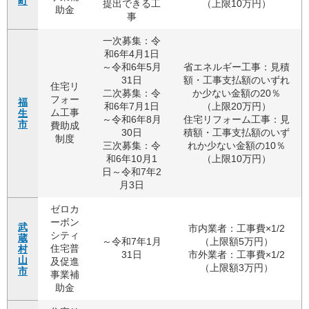
町
提出できる工
（上限10万円）
助金
事
一次募集：令
和6年4月1日
～令和6年5月
省エネルギー工事：見積
31日
額・工事支払額のいずれ
住宅リ
二次募集：令
か少ない金額の20％
フォー
福
和6年7月1日
（上限20万円）
ム工事
生
～令和6年8月
住宅リフォーム工事：見
市
費助成
30日
積額・工事支払額のいず
制度
三次募集：令
れか少ない金額の10％
和6年10月1
（上限10万円）
日～令和7年2
月3日
ゼロカ
ーボン
武
市内業者：工事費×1/2
シティ
蔵
～令和7年1月
（上限額5万円）
住宅普
村
31日
市外業者：工事費×1/2
山
及促進
（上限額3万円）
市
事業補
助金