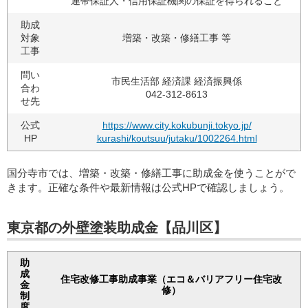
連帯保証人・信用保証機関の保証を得られること
助成
対象
増築・改築・修繕工事 等
工事
問い
市民生活部 経済課 経済振興係
合わ
042-312-8613
せ先
公式
https://www.city.kokubunji.tokyo.jp/
HP
kurashi/koutsuu/jutaku/1002264.html
国分寺市では、増築・改築・修繕工事に助成金を使うことがで
きます。正確な条件や最新情報は公式HPで確認しましょう。
東京都の外壁塗装助成金【品川区】
助
成
住宅改修工事助成事業（エコ＆バリアフリー住宅改
金
修）
制
度