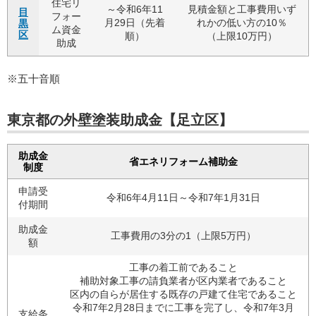
住宅リ
～令和6年11
見積金額と工事費用いず
目
フォー
月29日（先着
れかの低い方の10％
黒
ム資金
区
順）
（上限10万円）
助成
※五十音順
東京都の外壁塗装助成金【足立区】
助成金
省エネリフォーム補助金
制度
申請受
令和6年4月11日～令和7年1月31日
付期間
助成金
工事費用の3分の1（上限5万円）
額
工事の着工前であること
補助対象工事の請負業者が区内業者であること
区内の自らが居住する既存の戸建て住宅であること
令和7年2月28日までに工事を完了し、令和7年3月
支給条