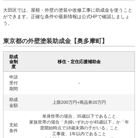
大田区では、屋根・外壁の塗装や改修工事に助成金を使うこと
ができます。正確な条件や最新情報は公式HPで確認しましょ
う。
東京都の外壁塗装助成金【奥多摩町】
助成
金制
移住・定住応援補助金
度
申請
受付
－
期間
助成
上限200万円+商品券20万円
金額
単身世帯の場合、35歳以下であること
家族世帯の場合「夫婦いずれかが45歳以下」か「年
支給
度開始時点で18歳未満の子がいる」こと
条件
工事後、1年以内であること