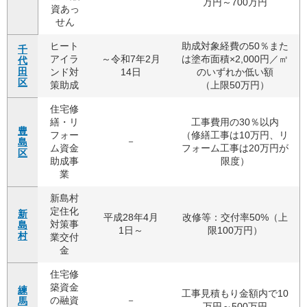
万円～700万円
資あっ
せん
ヒート
助成対象経費の50％また
千
アイラ
～令和7年2月
は塗布面積×2,000円／㎡
代
田
ンド対
14日
のいずれか低い額
区
策助成
（上限50万円）
住宅修
繕・リ
工事費用の30％以内
豊
フォー
（修繕工事は10万円、リ
－
島
ム資金
フォーム工事は20万円が
区
助成事
限度）
業
新島村
定住化
新
平成28年4月
改修等：交付率50%（上
対策事
島
1日～
限100万円）
村
業交付
金
住宅修
築資金
練
工事見積もり金額内で10
の融資
－
馬
万円～500万円