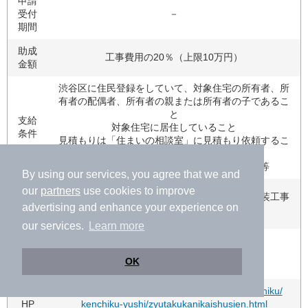
申請
受付
－
期間
助成
工事費用の20％（上限10万円）
金額
渋谷区に住民登録をしていて、対象住宅の所有者、所
有者の配偶者、所有者の親または所有者の子であるこ
と
支給
対象住宅に居住していること
条件
見積もりは「住まいの相談室」に見積もり依頼するこ
と
工事費用が5万円（税抜）以上であること 等
By using our services, you agree that we and
助成
our
partners
use cookies to improve
屋根・外壁などの改修および模様替えを行う外装工事
対象
advertising and enhance your experience on
等
工事
our services.
Learn more
問い
住宅政策課住環境整備係
合わ
03-3463-3548
OK
せ先
公式
https://www.city.shibuya.tokyo.jp/kankyo/kenchiku/
HP
kenchiku-yushi/zyutakukanikaishusien.html