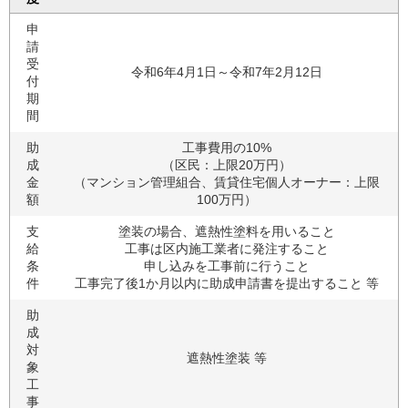
申
請
受
令和6年4月1日～令和7年2月12日
付
期
間
助
工事費用の10%
成
（区民：上限20万円）
金
（マンション管理組合、賃貸住宅個人オーナー：上限
額
100万円）
支
塗装の場合、遮熱性塗料を用いること
給
工事は区内施工業者に発注すること
条
申し込みを工事前に行うこと
件
工事完了後1か月以内に助成申請書を提出すること 等
助
成
対
遮熱性塗装 等
象
工
事