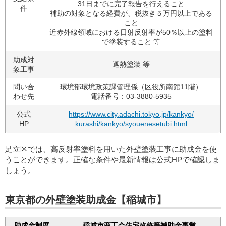
31日までに完了報告を行えること
件
補助の対象となる経費が、税抜き５万円以上である
こと
近赤外線領域における日射反射率が50％以上の塗料
で塗装すること 等
助成対
遮熱塗装 等
象工事
問い合
環境部環境政策課管理係（区役所南館11階）
わせ先
電話番号：03-3880-5935
公式
https://www.city.adachi.tokyo.jp/kankyo/
HP
kurashi/kankyo/syouenesetubi.html
足立区では、高反射率塗料を用いた外壁塗装工事に助成金を使
うことができます。正確な条件や最新情報は公式HPで確認しま
しょう。
東京都の外壁塗装助成金【稲城市】
助成金制度
稲城市商工会住宅改修等補助金事業