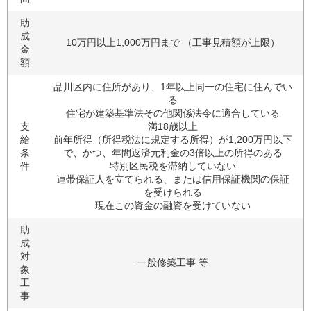
助
成
10万円以上1,000万円まで （工事見積額が上限）
金
額
品川区内に住所があり、1年以上同一の住宅に住んでい
る
住宅が建築基準法その他関係法令に適合している
支
満18歳以上
給
前年所得（所得税法に規定する所得）が1,200万円以下
条
で、かつ、年間返済元利金の3倍以上の所得のある
件
特別区民税を滞納していない
連帯保証人を立てられる、または信用保証機関の保証
を受けられる
現在この資金の融資を受けていない
助
成
対
一般修築工事 等
象
工
事