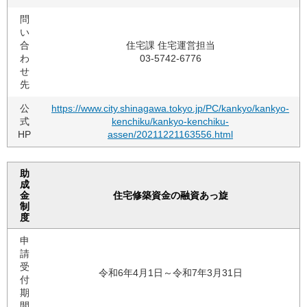
問
い
合
住宅課 住宅運営担当
わ
03-5742-6776
せ
先
公
https://www.city.shinagawa.tokyo.jp/PC/kankyo/kankyo-
式
kenchiku/kankyo-kenchiku-
HP
assen/20211221163556.html
助
成
金
住宅修築資金の融資あっ旋
制
度
申
請
受
令和6年4月1日～令和7年3月31日
付
期
間