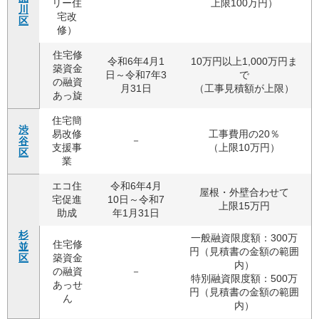
リー住
上限100万円）
川
宅改
区
修）
住宅修
令和6年4月1
10万円以上1,000万円ま
築資金
日～令和7年3
で
の融資
月31日
（工事見積額が上限）
あっ旋
住宅簡
渋
易改修
工事費用の20％
－
谷
支援事
（上限10万円）
区
業
エコ住
令和6年4月
屋根・外壁合わせて
宅促進
10日～令和7
上限15万円
助成
年1月31日
杉
一般融資限度額：300万
住宅修
並
円（見積書の金額の範囲
区
築資金
内）
の融資
－
特別融資限度額：500万
あっせ
円（見積書の金額の範囲
ん
内）