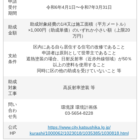
申請
受付
令和6年4月1日〜令和7年3月31日
期間
助成対象経費の1/4又は施工面積（平方メートル）
助成
×1,000円（助成単価）のいずれか小さい額（上限20
金額
万円）
区内にある自ら居住する住宅の改修であること
申請者は原則として世帯主であること
支給
遮熱塗装の場合、日射反射率（近赤外線領域）が50％
条件
以上の塗料を使用すること
同時に区の他の助成を受けていないこと 等
助成
対象
高反射率塗装 等
工事
問い
環境課 環境計画係
合わ
03-5654-8228
せ先
公式
https://www.city.katsushika.lg.jp/
HP
kurashi/1000062/1023018/1035385/1030818.html