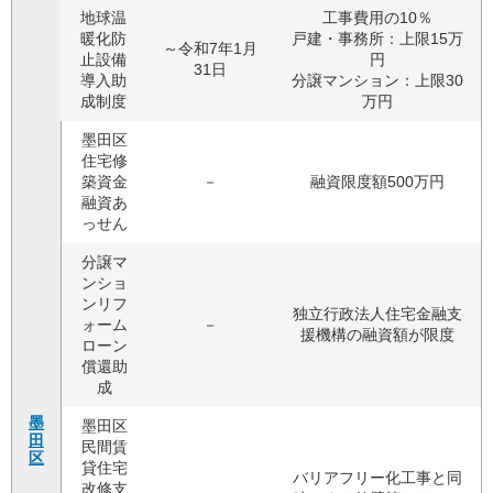
地球温
工事費用の10％
暖化防
戸建・事務所：上限15万
～令和7年1月
止設備
円
31日
導入助
分譲マンション：上限30
成制度
万円
墨田区
住宅修
築資金
－
融資限度額500万円
融資あ
っせん
分譲マ
ンショ
ンリフ
独立行政法人住宅金融支
ォーム
－
援機構の融資額が限度
ローン
償還助
成
墨
墨田区
田
民間賃
区
貸住宅
バリアフリー化工事と同
改修支