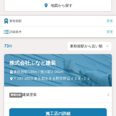
地図から探す
東秋留駅
変更
詳細条件
変更
73
件
株式会社ふなと建装
東秋留駅139m / 熊川駅2.06km
〒197-0823 東京都あきる野市野辺４２８−１２
建築塗装
事業内容
施工店の詳細