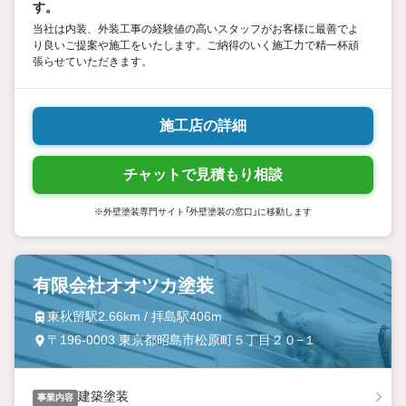
す。
当社は内装、外装工事の経験値の高いスタッフがお客様に最善でよ
り良いご提案や施工をいたします。ご納得のいく施工力で精一杯頑
張らせていただきます。
施工店の詳細
チャットで見積もり相談
※外壁塗装専門サイト「外壁塗装の窓口」に移動します
有限会社オオツカ塗装
東秋留駅2.66km / 拝島駅406m
〒196-0003 東京都昭島市松原町５丁目２０−１
建築塗装
事業内容