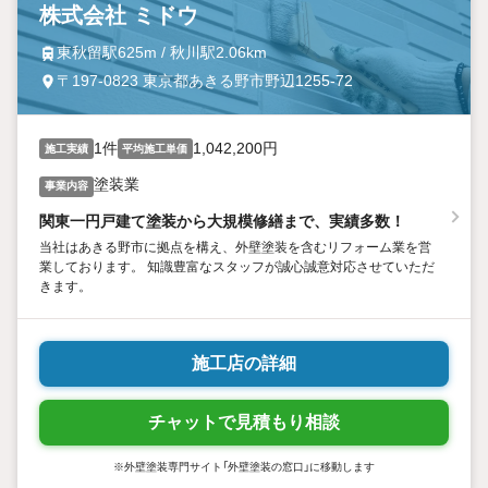
株式会社 ミドウ
東秋留駅625m / 秋川駅2.06km
〒197-0823 東京都あきる野市野辺1255-72
1件
1,042,200円
施工実績
平均施工単価
塗装業
事業内容
関東一円戸建て塗装から大規模修繕まで、実績多数！
当社はあきる野市に拠点を構え、外壁塗装を含むリフォーム業を営
業しております。 知識豊富なスタッフが誠心誠意対応させていただ
きます。
施工店の詳細
チャットで見積もり相談
※外壁塗装専門サイト「外壁塗装の窓口」に移動します