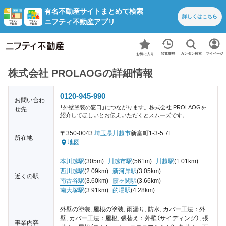
有名不動産サイトまとめて検索
詳しくは
こちら
ニフティ不動産アプリ
カンタン検索
閲覧履歴
マイページ
お気に入り
株式会社 PROLAOGの詳細情報
0120-945-990
お問い合わ
「外壁塗装の窓口」につながります。株式会社 PROLAOGを
せ先
紹介してほしいとお伝えいただくとスムーズです。
〒350-0043
埼玉県
川越市
新富町1-3-5 7F
所在地
地図
本川越駅
(305m)
川越市駅
(561m)
川越駅
(1.01km)
西川越駅
(2.09km)
新河岸駅
(3.05km)
近くの駅
南古谷駅
(3.60km)
霞ヶ関駅
(3.66km)
南大塚駅
(3.91km)
的場駅
(4.28km)
外壁の塗装, 屋根の塗装, 雨漏り, 防水, カバー工法：外
壁, カバー工法：屋根, 張替え：外壁（サイディング）, 張
事業内容