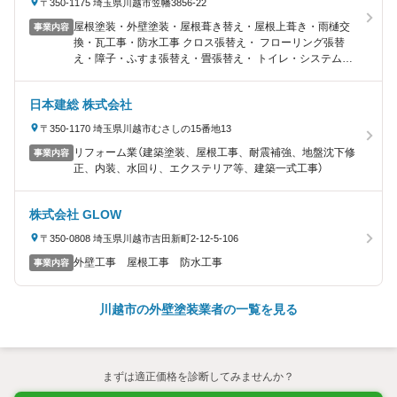
〒350-1175 埼玉県川越市笠幡3856-22
屋根塗装・外壁塗装・屋根葺き替え・屋根上葺き・雨樋交
事業内容
換・瓦工事・防水工事 クロス張替え・ フローリング張替
え・障子・ふすま張替え・畳張替え・ トイレ・システムキ
ッチン・システムバス・門扉・ カーポート 増改築・オール
電化
日本建総 株式会社
〒350-1170 埼玉県川越市むさしの15番地13
リフォーム業（建築塗装、屋根工事、耐震補強、地盤沈下修
事業内容
正、内装、水回り、エクステリア等、建築一式工事）
株式会社 GLOW
〒350-0808 埼玉県川越市吉田新町2-12-5-106
外壁工事 屋根工事 防水工事
事業内容
川越市の外壁塗装業者の一覧を見る
まずは適正価格を診断してみませんか？