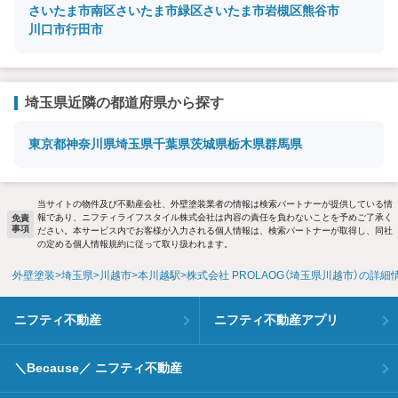
さいたま市南区
さいたま市緑区
さいたま市岩槻区
熊谷市
川口市
行田市
埼玉県近隣の都道府県から探す
東京都
神奈川県
埼玉県
千葉県
茨城県
栃木県
群馬県
当サイトの物件及び不動産会社、外壁塗装業者の情報は検索パートナーが提供している情
報であり、ニフティライフスタイル株式会社は内容の責任を負わないことを予めご了承く
免責
事項
ださい。本サービス内でお客様が入力される個人情報は、検索パートナーが取得し、同社
の定める個人情報規約に従って取り扱われます。
外壁塗装
埼玉県
川越市
本川越駅
株式会社 PROLAOG（埼玉県川越市）の詳細
ニフティ不動産
ニフティ不動産アプリ
＼Because／ ニフティ不動産