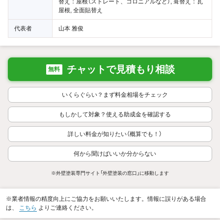
替え：屋根（ストレート、コロニアルなど）, 葺替え：瓦
屋根, 全面貼替え
代表者
山本 雅俊
チャットで見積もり相談
無料
いくらぐらい？まず料金相場をチェック
もしかして対象？使える助成金を確認する
詳しい料金が知りたい（概算でも！）
何から聞けばいいか分からない
※外壁塗装専門サイト「外壁塗装の窓口」に移動します
※業者情報の精度向上にご協力をお願いいたします。情報に誤りがある場合
は、
こちら
よりご連絡ください。