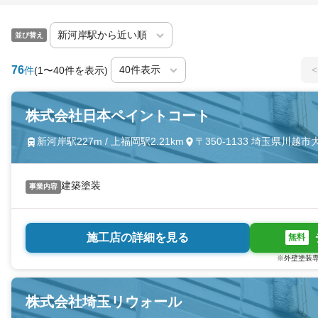
並び替え
76
<
件
(1〜40件を表示)
株式会社日本ペイントコート
新河岸駅227m / 上福岡駅2.21km
〒350-1133 埼玉県川越
建築塗装
事業内容
施工店の詳細を見る
無料
※外壁塗装専
株式会社埼玉リウォール