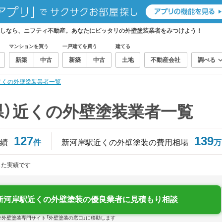
探しなら、ニフティ不動産。あなたにピッタリの外壁塗装業者をみつけよう！
マンションを買う
一戸建てを買う
建てる
新築
中古
新築
中古
土地
不動産会社
調べる
近くの外壁塗装業者一覧
県）近くの外壁塗装業者一覧
127
139
績
件
新河岸駅近くの外壁塗装の費用相場
万
じた実績です
新河岸駅近くの外壁塗装の優良業者に見積もり相談
※外壁塗装専門サイト「外壁塗装の窓口」に移動します