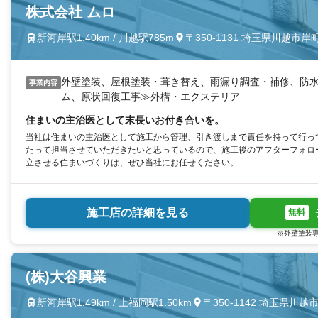
株式会社 ムロ
新河岸駅1.40km / 川越駅785m
〒350-1131 埼玉県川越市岸町1
外壁塗装、屋根塗装・葺き替え、雨漏り調査・補修、防
事業内容
ム、原状回復工事≫外構・エクステリア
住まいの主治医として末長いお付き合いを。
当社は住まいの主治医として施工から管理、引き渡しまで責任を持って行っ
たって担当させていただきたいと思っているので、施工後のアフターフォロ
立させる住まいづくりは、ぜひ当社にお任せください。
施工店の詳細を見る
無料
※外壁塗装専
(株)大谷興業
新河岸駅1.49km / 上福岡駅1.50km
〒350-1142 埼玉県川