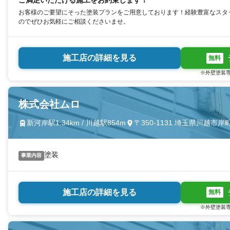
ご満足いただける施工をお約束します！
お客様のご要望にそった塗装プランをご用意しております！経験豊富なスタ
のでぜひお気軽にご相談くださいませ。
施工店の詳細を見る
無料
※外壁塗装専
株式会社ムロ
新河岸駅1.34km / 川越駅854m
〒350-1131 埼玉県川越市岸
塗装
事業内容
施工店の詳細を見る
無料
※外壁塗装専