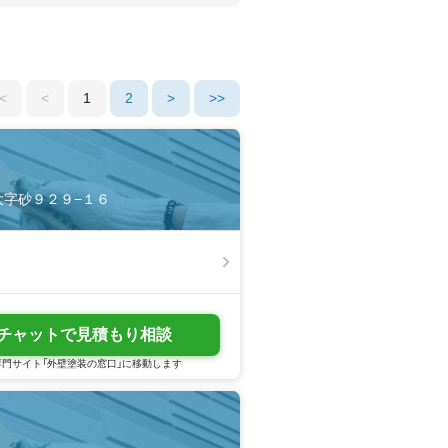
<
<
1
2
>
>>
市大字砂９２９−１６
チャットで見積もり相談
門サイト「外壁塗装の窓口」に移動します