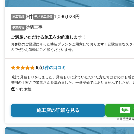
3件
1,096,028円
施工実績
平均施工単価
塗装工事
事業内容
ご満足いただける施工をお約束します！
お客様のご要望にそった塗装プランをご用意しております！経験豊富なスタ
のでぜひお気軽にご相談くださいませ。
5点
1件の口コミ
3社で見積もりをしました。見積もりに来ていただいた方たちはどの方も感
説明の丁寧さで業者さんを決めました。一番安価ではありませんでしたが、
きとても満足しています。
50代 女性
施工店の詳細を見る
無料
※外壁塗装専