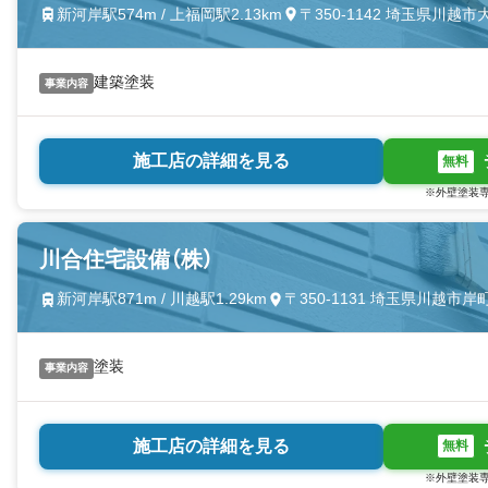
新河岸駅574m / 上福岡駅2.13km
〒350-1142 埼玉県川越
建築塗装
事業内容
施工店の詳細を見る
無料
※外壁塗装専
川合住宅設備（株）
新河岸駅871m / 川越駅1.29km
〒350-1131 埼玉県川越市
塗装
事業内容
施工店の詳細を見る
無料
※外壁塗装専