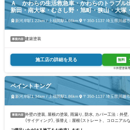
Ａ かわらの生活救急車・かわらのトラブル
新田・南大塚・むさし野・旭町・狭山・大塚
新河岸駅1.22km / 上福岡駅1.66km
〒350-1137 埼玉県川
建築塗装
事業内容
施工店の詳細を見る
無料
※外壁塗装専
ペイントキング
新河岸駅1.34km / 上福岡駅1.86km
〒350-1137 埼玉県川越市
外壁の塗装, 屋根の塗装, 雨漏り, 防水, カバー工法：外壁
事業内容
（サイディング）, 張替え：屋根（ストレート、コロニアルな