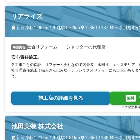
リアライズ
新河岸駅1.05km / 川越駅1.72km
〒350-1137 埼玉県川越市砂
総合リフォーム シャッターの代理店
事業内容
安心責任施工。
各工事ごとの保証。リフォーム会社なので内外装、水廻り、エクステリア、
社管理責任施工！職人さんはみなベテランでクオリティーにも自信がありま
う。
施工店の詳細を見る
無料
※外壁塗装専
池田美装 株式会社
新河岸駅1.21km / 川越駅1.81km
〒350-1138 埼玉県川越市中